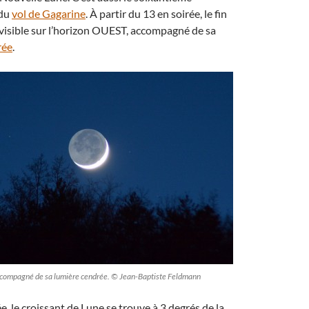
 du
vol de Gagarine
. À partir du 13 en soirée, le fin
 visible sur l’horizon OUEST, accompagné de sa
rée
.
accompagné de sa lumière cendrée. © Jean-Baptiste Feldmann
e, le croissant de Lune se trouve à 3 degrés de la