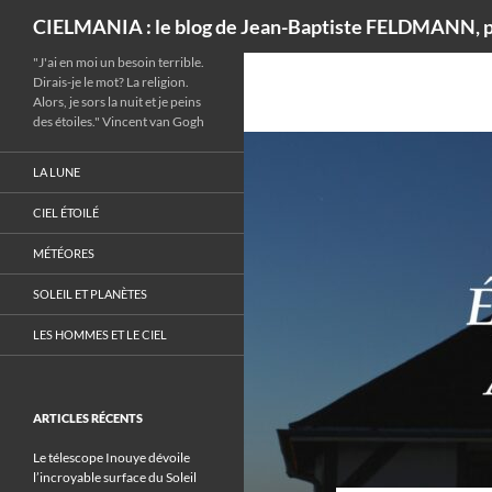
Recherche
CIELMANIA : le blog de Jean-Baptiste FELDMANN, p
"J'ai en moi un besoin terrible.
Dirais-je le mot? La religion.
Alors, je sors la nuit et je peins
des étoiles." Vincent van Gogh
LA LUNE
CIEL ÉTOILÉ
MÉTÉORES
SOLEIL ET PLANÈTES
LES HOMMES ET LE CIEL
ARTICLES RÉCENTS
Le télescope Inouye dévoile
l’incroyable surface du Soleil