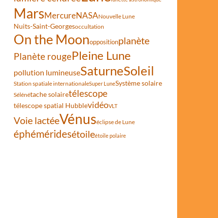
Mars
Mercure
NASA
Nouvelle Lune
Nuits-Saint-Georges
occultation
On the Moon
planète
opposition
Pleine Lune
Planète rouge
Saturne
Soleil
pollution lumineuse
Système solaire
Station spatiale internationale
Super Lune
télescope
tache solaire
Séléné
vidéo
télescope spatial Hubble
VLT
Vénus
Voie lactée
éclipse de Lune
éphémérides
étoile
étoile polaire