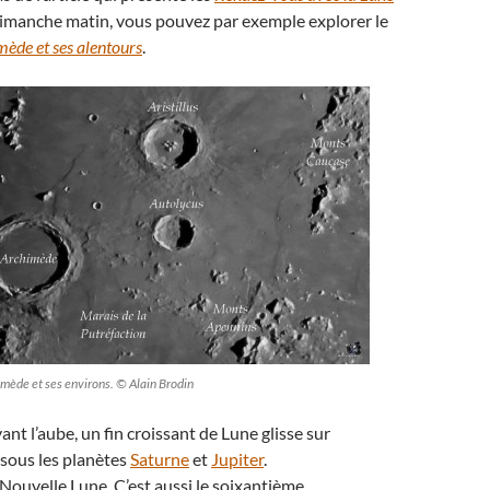
dimanche matin, vous pouvez par exemple explorer le
ède et ses alentours
.
imède et ses environs. © Alain Brodin
avant l’aube, un fin croissant de Lune glisse sur
 sous les planètes
Saturne
et
Jupiter
.
a Nouvelle Lune. C’est aussi le soixantième