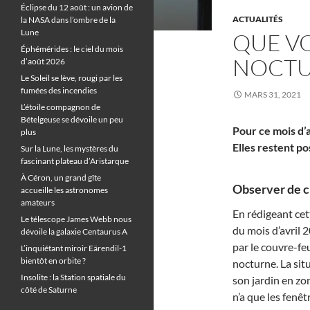
Éclipse du 12 août : un avion de
ACTUALITÉS
la NASA dans l’ombre de la
Lune
QUE VO
Éphémérides : le ciel du mois
NOCTUR
d’août 2026
Le Soleil se lève, rougi par les
fumées des incendies
MARS 31, 2021
L’étoile compagnon de
Bételgeuse se dévoile un peu
Pour ce mois d’a
plus
Elles restent po
Sur la Lune, les mystères du
fascinant plateau d’Aristarque
À Céron, un grand gîte
Observer de ch
accueille les astronomes
amateurs
En rédigeant cet
Le télescope James Webb nous
du mois d’avril 
dévoile la galaxie Centaurus A
par le couvre-feu
L’inquiétant miroir Eärendil-1
bientôt en orbite ?
nocturne. La sit
Insolite : la Station spatiale du
son jardin en zon
côté de Saturne
n’a que les fenê