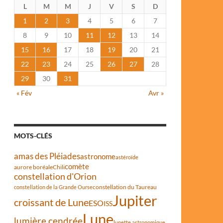
L
M
M
J
V
S
D
1
2
3
4
5
6
7
8
9
10
11
12
13
14
15
16
17
18
19
20
21
22
23
24
25
26
27
28
29
30
31
« Fév
Avr »
MOTS-CLÉS
amas des Pléiades
astronome
astéroïde
comète
aurore boréale
Chili
constellation d'Orion
constellation du Taureau
constellation de la Grande Ourse
Jupiter
croissant de Lune
ESO
ISS
Lune
lumière cendrée
lunette astronomique