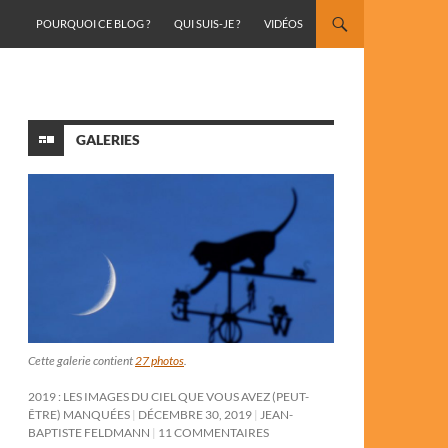
ALLER AU CONTENU
POURQUOI CE BLOG ?
QUI SUIS-JE ?
VIDÉOS
GALERIES
Cette galerie contient
27 photos
.
2019 : LES IMAGES DU CIEL QUE VOUS AVEZ (PEUT-
ÊTRE) MANQUÉES
DÉCEMBRE 30, 2019
JEAN-
BAPTISTE FELDMANN
11 COMMENTAIRES