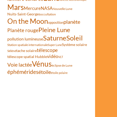
Mars
Mercure
NASA
Nouvelle Lune
Nuits-Saint-Georges
occultation
On the Moon
planète
opposition
Pleine Lune
Planète rouge
Saturne
Soleil
pollution lumineuse
Système solaire
Station spatiale internationale
Super Lune
télescope
tache solaire
Séléné
vidéo
télescope spatial Hubble
VLT
Vénus
Voie lactée
éclipse de Lune
éphémérides
étoile
étoile polaire