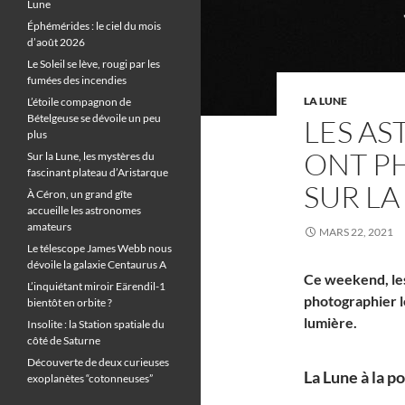
Lune
Éphémérides : le ciel du mois
d’août 2026
Le Soleil se lève, rougi par les
fumées des incendies
LA LUNE
L’étoile compagnon de
Bételgeuse se dévoile un peu
LES A
plus
ONT PH
Sur la Lune, les mystères du
fascinant plateau d’Aristarque
SUR LA
À Céron, un grand gîte
accueille les astronomes
amateurs
MARS 22, 2021
Le télescope James Webb nous
dévoile la galaxie Centaurus A
Ce weekend, les
L’inquiétant miroir Eärendil-1
photographier le
bientôt en orbite ?
lumière.
Insolite : la Station spatiale du
côté de Saturne
Découverte de deux curieuses
La Lune à la po
exoplanètes “cotonneuses”