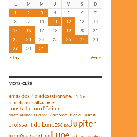
L
M
M
J
V
S
D
1
2
3
4
5
6
7
8
9
10
11
12
13
14
15
16
17
18
19
20
21
22
23
24
25
26
27
28
29
30
31
« Fév
Avr »
MOTS-CLÉS
amas des Pléiades
astronome
astéroïde
comète
aurore boréale
Chili
constellation d'Orion
constellation du Taureau
constellation de la Grande Ourse
Jupiter
croissant de Lune
ESO
ISS
Lune
lumière cendrée
lunette astronomique