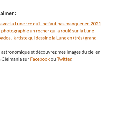
aimer :
vec la Lune : ce qu’il ne faut pas manquer en 2021
O photographie un rocher qui a roulé sur la Lune
dos, l’artiste qui dessine la Lune en (très) grand
té astronomique et découvrez mes images du ciel en
 Cielmania sur
Facebook
ou
Twitter
.