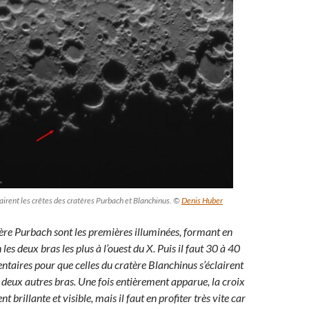
lairent les crêtes des cratères Purbach et Blanchinus. ©
Denis Huber
tère Purbach sont les premières illuminées, formant en
les deux bras les plus à l’ouest du X. Puis il faut 30 à 40
taires pour que celles du cratère Blanchinus s’éclairent
s deux autres bras. Une fois entièrement apparue, la croix
t brillante et visible, mais il faut en profiter très vite car