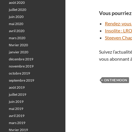
août 2020
juillet 2020
Vous pourriez 
juin 2020
Rendez-vous a
mai 2020
Insolite : LR
avril 2020
Steeven Chapa
mars 2020
février 2020
Suivez l’actuali
janvier 2020
vous abonnant à
décembre 2019
novembre 2019
octobre 2019
septembre 2019
ON THE MOON
août 2019
juillet 2019
juin 2019
mai 2019
avril 2019
mars 2019
février 2019