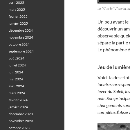
avril 2025
Le “X” et le “V” sur la 
mars 2025
février 2025
Un peu avant le 
janvier 2025
découvrir un amus
décembre 2024
observable quelq
novembre 2024
sépare la partie 
octobre 2024
Le phénomène ét
septembre 2024
août 2024
juillet 2024
Jeu de lumière
juin 2024
Voici la descrip
mai 2024
lunaire correspon
avril 2024
lever du Soleil, l
mars 2024
noir. Son principa
février 2024
changements sont 
janvier 2024
complète d’observ
décembre 2023
novembre 2023
octobre 2023