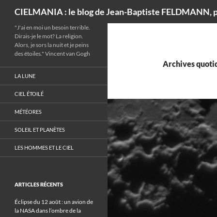
Recherche
CIELMANIA : le blog de Jean-Baptiste FELDMANN, p
"J'ai en moi un besoin terrible.
Dirais-je le mot? La religion.
Alors, je sors la nuit et je peins
des étoiles." Vincent van Gogh
Archives quotid
LA LUNE
CIEL ÉTOILÉ
MÉTÉORES
SOLEIL ET PLANÈTES
LES HOMMES ET LE CIEL
ARTICLES RÉCENTS
Éclipse du 12 août : un avion de
la NASA dans l’ombre de la