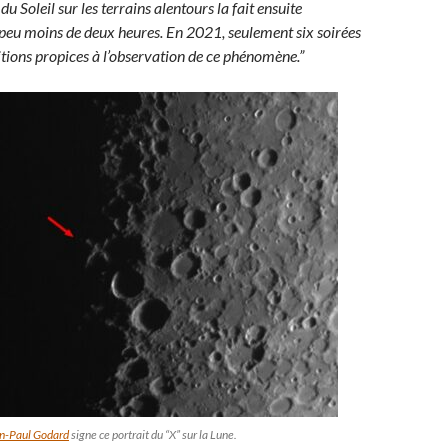
du Soleil sur les terrains alentours la fait ensuite
 peu moins de deux heures. En 2021, seulement six soirées
ditions propices à l’observation de ce phénomène.”
n-Paul Godard
signe ce portrait du “X” sur la Lune.