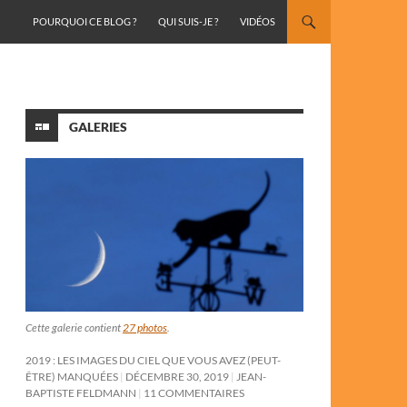
ALLER AU CONTENU
POURQUOI CE BLOG ?
QUI SUIS-JE ?
VIDÉOS
GALERIES
Cette galerie contient
27 photos
.
2019 : LES IMAGES DU CIEL QUE VOUS AVEZ (PEUT-
ÊTRE) MANQUÉES
DÉCEMBRE 30, 2019
JEAN-
BAPTISTE FELDMANN
11 COMMENTAIRES