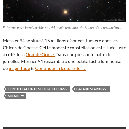
En longue pose, la galaxie Messier 94 révèle un centre très brillant. © Leonardo Orazi
Messier 94 se situe à 15 millions d’années-lumière dans les
Chiens de Chasse. Cette modeste constellation est située juste
à côté de la
Grande Ourse.
Dans une puissante paire de
jumelles, Messier 94 ressemble à une petite tâche lumineuse
Pourquoi le cœur de la gal
de
magnitude
8.
Continuer la lecture de
→
CONSTELLATION DES CHIENS DE CHASSE
GALAXIE STARBURST
MESSIER 94