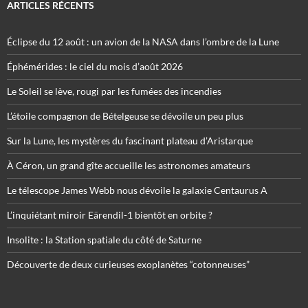
ARTICLES RÉCENTS
Éclipse du 12 août : un avion de la NASA dans l’ombre de la Lune
Éphémérides : le ciel du mois d’août 2026
Le Soleil se lève, rougi par les fumées des incendies
L’étoile compagnon de Bételgeuse se dévoile un peu plus
Sur la Lune, les mystères du fascinant plateau d’Aristarque
À Céron, un grand gîte accueille les astronomes amateurs
Le télescope James Webb nous dévoile la galaxie Centaurus A
L’inquiétant miroir Eärendil-1 bientôt en orbite ?
Insolite : la Station spatiale du côté de Saturne
Découverte de deux curieuses exoplanètes “cotonneuses”