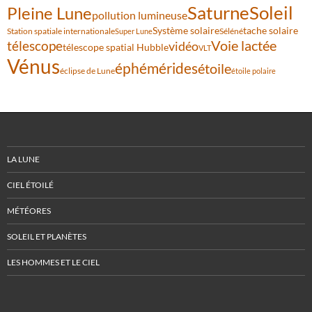
Saturne
Soleil
Pleine Lune
pollution lumineuse
Système solaire
tache solaire
Station spatiale internationale
Séléné
Super Lune
Voie lactée
télescope
vidéo
télescope spatial Hubble
VLT
Vénus
éphémérides
étoile
éclipse de Lune
étoile polaire
LA LUNE
CIEL ÉTOILÉ
MÉTÉORES
SOLEIL ET PLANÈTES
LES HOMMES ET LE CIEL