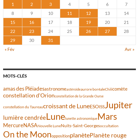
1
2
3
4
5
6
7
8
9
10
11
12
13
14
15
16
17
18
19
20
21
22
23
24
25
26
27
28
29
30
31
« Fév
Avr »
MOTS-CLÉS
amas des Pléiades
comète
astronome
aurore boréale
astéroïde
Chili
constellation d'Orion
constellation de la Grande Ourse
Jupiter
croissant de Lune
ESO
ISS
constellation du Taureau
Lune
Mars
lumière cendrée
lunette astronomique
Mercure
NASA
Nuits-Saint-Georges
Nouvelle Lune
occultation
On the Moon
planète
Planète rouge
opposition