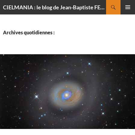
Recherche
CIELMANIA : le blog de Jean-Baptiste FELDMANN, photographe du ciel
ALLER
MENU
AU
PRINCI
CONTENU
Archives quotidiennes :