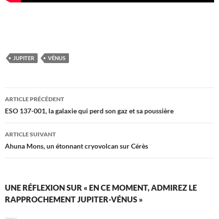
JUPITER
VÉNUS
Navigation
ARTICLE PRÉCÉDENT
des
ESO 137-001, la galaxie qui perd son gaz et sa poussière
articles
ARTICLE SUIVANT
Ahuna Mons, un étonnant cryovolcan sur Cérès
UNE RÉFLEXION SUR « EN CE MOMENT, ADMIREZ LE
RAPPROCHEMENT JUPITER-VÉNUS »