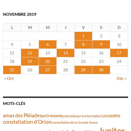
NOVEMBRE 2019
L
M
M
J
V
S
D
1
2
3
4
5
6
7
8
9
10
11
12
13
14
15
16
17
18
19
20
21
22
23
24
25
26
27
28
29
30
« Oct
Déc »
MOTS-CLÉS
amas des Pléiades
comète
astronome
aurore boréale
astéroïde
Chili
constellation d'Orion
constellation de la Grande Ourse
Jupiter