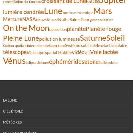
croissant de Lune
ESO
ISS
constellation du Taureau
Lune
Mars
lumière cendrée
lunette astronomique
Mercure
NASA
Nuits-Saint-Georges
Nouvelle Lune
occultation
On the Moon
planète
Planète rouge
opposition
Saturne
Soleil
Pleine Lune
pollution lumineuse
Système solaire
tache solaire
Station spatiale internationale
Séléné
Super Lune
Voie lactée
télescope
vidéo
télescope spatial Hubble
VLT
Vénus
éphémérides
étoile
éclipse de Lune
étoile polaire
LA LUNE
CIEL ÉTOILÉ
MÉTÉORES