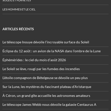
SOLEIL ET PLANÈTES
LES HOMMES ET LE CIEL
ARTICLES RÉCENTS
Le télescope Inouye dévoile l’incroyable surface du Soleil
Éclipse du 12 août : un avion de la NASA dans l’ombre de la Lune
Éphémérides : le ciel du mois d’août 2026
Le Soleil se lève, rougi par les fumées des incendies
L’étoile compagnon de Bételgeuse se dévoile un peu plus
Sur la Lune, les mystères du fascinant plateau d’Aristarque
À Céron, un grand gîte accueille les astronomes amateurs
Le télescope James Webb nous dévoile la galaxie Centaurus A