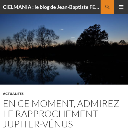
Recherche
CIELMANIA : le blog de Jean-Baptiste FELDMANN, photographe du ciel
ALLER
MENU
AU
PRINCI
CONTENU
ACTUALITÉS
EN CE MOMENT, ADMIREZ
LE RAPPROCHEMENT
JUPITER-VÉNUS