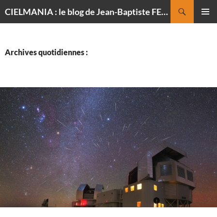
Recherche
CIELMANIA : le blog de Jean-Baptiste FELDMANN, photographe du ciel
ALLER
MENU
AU
PRINCI
CONTENU
Archives quotidiennes :