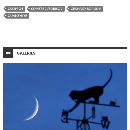
C/2019 Q4
COMÈTE 2I/BORISOV
GENNADY BORISOV
QUANZHI YE
GALERIES