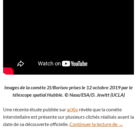
Images de la comète 2I/Borisov prises le 12 octobre 2019 par le
télescope spatial Hubble. © Nasa/ESA/D. Jewitt (UCLA)
Une récente étude publiée sur
arXiv
révèle que la comète
interstellaire est présente sur plusieurs clichés réalisés avant la
Comète in
date de sa découverte officielle.
Continuer la lecture de
→