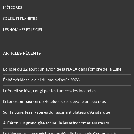
MÉTÉORES
SOLEIL ET PLANÈTES
LES HOMMES ET LE CIEL
ARTICLES RÉCENTS
Éclipse du 12 août : un avion de la NASA dans l’ombre de la Lune
Éphémérides : le ciel du mois d’août 2026
Le Soleil se lève, rougi par les fumées des incendies
L’étoile compagnon de Bételgeuse se dévoile un peu plus
Sur la Lune, les mystères du fascinant plateau d’Aristarque
À Céron, un grand gîte accueille les astronomes amateurs
Le télescope James Webb nous dévoile la galaxie Centaurus A