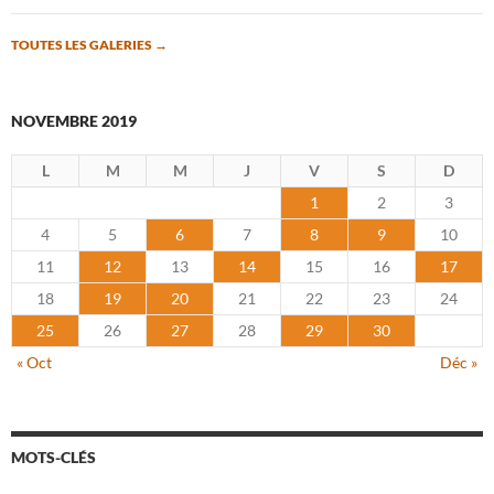
TOUTES LES GALERIES
→
NOVEMBRE 2019
L
M
M
J
V
S
D
1
2
3
4
5
6
7
8
9
10
11
12
13
14
15
16
17
18
19
20
21
22
23
24
25
26
27
28
29
30
« Oct
Déc »
MOTS-CLÉS