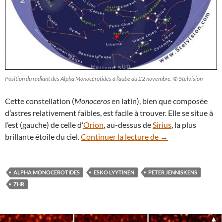
Position du radiant des Alpha Monocérotides à l’aube du 22 novembre. © Stelvision
Cette constellation (
Monoceros
en latin), bien que composée
d’astres relativement faibles, est facile à trouver. Elle se situe à
l’est (gauche) de celle d’
Orion
, au-dessus de
Sirius
, la plus
Spectaculaire plui
brillante étoile du ciel.
Continuer la lecture de
→
ALPHA MONOCEROTIDES
ESKO LYYTINEN
PETER JENNISKENS
ZHR