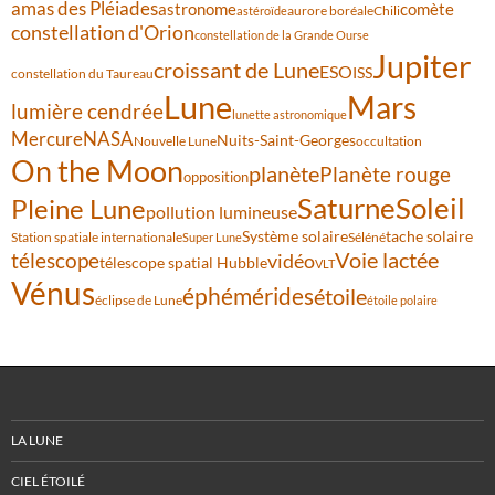
amas des Pléiades
comète
astronome
aurore boréale
astéroïde
Chili
constellation d'Orion
constellation de la Grande Ourse
Jupiter
croissant de Lune
ESO
ISS
constellation du Taureau
Lune
Mars
lumière cendrée
lunette astronomique
Mercure
NASA
Nuits-Saint-Georges
Nouvelle Lune
occultation
On the Moon
planète
Planète rouge
opposition
Saturne
Soleil
Pleine Lune
pollution lumineuse
Système solaire
tache solaire
Station spatiale internationale
Séléné
Super Lune
Voie lactée
télescope
vidéo
télescope spatial Hubble
VLT
Vénus
éphémérides
étoile
éclipse de Lune
étoile polaire
LA LUNE
CIEL ÉTOILÉ