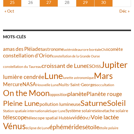
25
26
27
28
29
30
« Oct
Déc »
MOTS-CLÉS
amas des Pléiades
comète
astronome
aurore boréale
astéroïde
Chili
constellation d'Orion
constellation de la Grande Ourse
Jupiter
croissant de Lune
ESO
ISS
constellation du Taureau
Lune
Mars
lumière cendrée
lunette astronomique
Mercure
NASA
Nuits-Saint-Georges
Nouvelle Lune
occultation
On the Moon
planète
Planète rouge
opposition
Saturne
Soleil
Pleine Lune
pollution lumineuse
Système solaire
tache solaire
Station spatiale internationale
Séléné
Super Lune
Voie lactée
télescope
vidéo
télescope spatial Hubble
VLT
Vénus
éphémérides
étoile
éclipse de Lune
étoile polaire