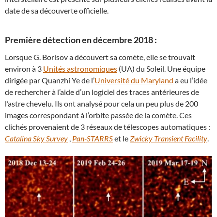
date de sa découverte officielle.
Première détection en décembre 2018 :
Lorsque G. Borisov a découvert sa comète, elle se trouvait
environ à 3
Unités astronomiques
(UA) du Soleil. Une équipe
dirigée par Quanzhi Ye de l’
Université du Maryland
a eu l’idée
de rechercher à l’aide d’un logiciel des traces antérieures de
l’astre chevelu. Ils ont analysé pour cela un peu plus de 200
images correspondant à l’orbite passée de la comète. Ces
clichés provenaient de 3 réseaux de télescopes automatiques :
Catalina Sky Survey
,
Pan-STARRS
et le
Zwicky Transient Facility
.