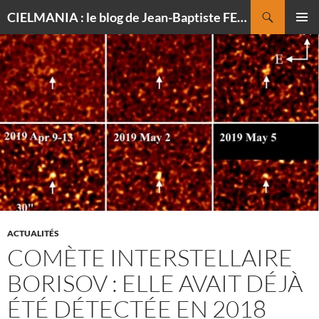
Recherche
CIELMANIA : le blog de Jean-Baptiste FELDMANN, photographe du ciel
ALLER
MENU
AU
PRINCI
CONTENU
ACTUALITÉS
COMÈTE INTERSTELLAIRE
BORISOV : ELLE AVAIT DÉJÀ
ÉTÉ DÉTECTÉE EN 2018