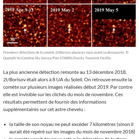
Premières détections de la comète 2I/Borisov plusieurs mois avant sa découverte. ©
Quanzhi Ye/Catalina Sky Survey/Pan-STARRS/Zwicky Transient Facility
La plus ancienne détection remonte au 13 décembre 2018.
2I/Borisov était alors à 8 UA du Soleil. On retrouve ensuite la
comète sur plusieurs images réalisées début 2019. Par contre
elle est invisible sur les clichés du mois de novembre. Ces
résultats permettent de fournir des informations
supplémentaires sur cet astre chevelu :
la taille de son noyau ne peut excéder 7 kilomètres (sinon il
aurait été repéré sur les images du mois de novembre 2018)
la comète serait devenue active (sublimation de la glace