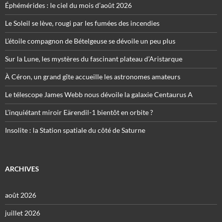
Éphémérides : le ciel du mois d’août 2026
Le Soleil se lève, rougi par les fumées des incendies
L’étoile compagnon de Bételgeuse se dévoile un peu plus
Sur la Lune, les mystères du fascinant plateau d’Aristarque
À Céron, un grand gîte accueille les astronomes amateurs
Le télescope James Webb nous dévoile la galaxie Centaurus A
L’inquiétant miroir Eärendil-1 bientôt en orbite ?
Insolite : la Station spatiale du côté de Saturne
ARCHIVES
août 2026
juillet 2026