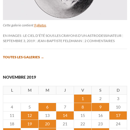
Cette galerie contient
9 photos
.
EN IMAGES : LE CIEL D’ÉTÉ SOUS LES CRAYONS D’UN ASTRODESSINATEUR
SEPTEMBRE 3, 2019
JEAN-BAPTISTE FELDMANN
2 COMMENTAIRES
TOUTES LES GALERIES
→
NOVEMBRE 2019
L
M
M
J
V
S
D
1
2
3
4
5
6
7
8
9
10
11
12
13
14
15
16
17
18
19
20
21
22
23
24