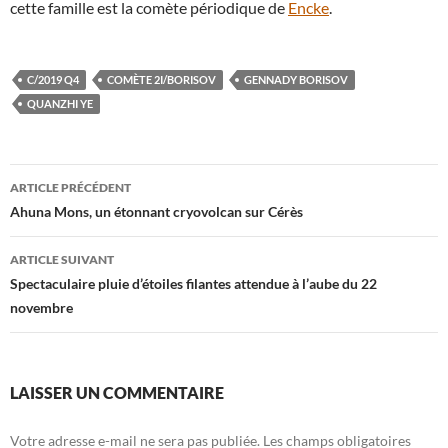
cette famille est la comète périodique de
Encke
.
C/2019 Q4
COMÈTE 2I/BORISOV
GENNADY BORISOV
QUANZHI YE
Navigation
ARTICLE PRÉCÉDENT
des
Ahuna Mons, un étonnant cryovolcan sur Cérès
articles
ARTICLE SUIVANT
Spectaculaire pluie d’étoiles filantes attendue à l’aube du 22
novembre
LAISSER UN COMMENTAIRE
Votre adresse e-mail ne sera pas publiée.
Les champs obligatoires