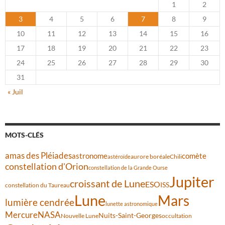
1
2
3
4
5
6
7
8
9
10
11
12
13
14
15
16
17
18
19
20
21
22
23
24
25
26
27
28
29
30
31
« Juil
MOTS-CLÉS
amas des Pléiades
comète
astronome
aurore boréale
astéroïde
Chili
constellation d'Orion
constellation de la Grande Ourse
Jupiter
croissant de Lune
ESO
ISS
constellation du Taureau
Lune
Mars
lumière cendrée
lunette astronomique
Mercure
NASA
Nuits-Saint-Georges
Nouvelle Lune
occultation