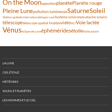
On the Moon
planète
Planète rouge
opposition
Saturne
Soleil
Pleine Lune
pollution lumineuse
Système solaire
tache solaire
Station spatiale internationale
Séléné
Super Lune
Voie lactée
télescope
vidéo
télescope spatial Hubble
VLT
Vénus
éphémérides
étoile
éclipse de Lune
étoile polaire
LA LUNE
CIEL ÉTOILÉ
MÉTÉORES
SOLEIL ET PLANÈTES
LES HOMMES ET LE CIEL