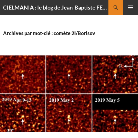
Recherche
CIELMANIA : le blog de Jean-Baptiste FELDMANN, photographe du ciel
ALLER
MENU
AU
PRINCI
CONTENU
Archives par mot-clé : comète 2I/Borisov