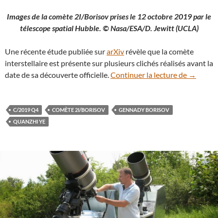
Images de la comète 2I/Borisov prises le 12 octobre 2019 par le
télescope spatial Hubble. © Nasa/ESA/D. Jewitt (UCLA)
Une récente étude publiée sur
arXiv
révèle que la comète
interstellaire est présente sur plusieurs clichés réalisés avant la
Comète in
date de sa découverte officielle.
Continuer la lecture de
→
C/2019 Q4
COMÈTE 2I/BORISOV
GENNADY BORISOV
QUANZHI YE