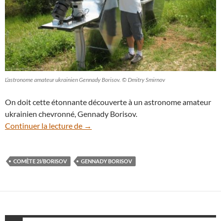
L’astronome amateur ukrainien Gennady Borisov. ©
Dmitry Smirnov
On doit cette étonnante découverte à un astronome amateur
ukrainien chevronné, Gennady Borisov.
Gennady Borisov, découvreur de la premi
Continuer la lecture de
→
COMÈTE 2I/BORISOV
GENNADY BORISOV