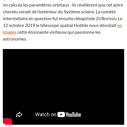
on calcula les paramètres orbitaux : ils révélèrent que cet astre
chevelu venait de l’extérieur du Système solaire. La comète
interstellaire en question fut ensuite rebaptisée 2I/Borisov. Le
12 octobre 2019 le télescope spatial Hubble nous dévoilait
en
images
cette étonnante visiteuse qui passionne les
astronomes.