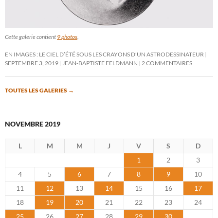
Cette galerie contient
9 photos
.
EN IMAGES : LE CIEL D’ÉTÉ SOUS LES CRAYONS D’UN ASTRODESSINATEUR
SEPTEMBRE 3, 2019
JEAN-BAPTISTE FELDMANN
2 COMMENTAIRES
TOUTES LES GALERIES
→
NOVEMBRE 2019
L
M
M
J
V
S
D
1
2
3
4
5
6
7
8
9
10
11
12
13
14
15
16
17
18
19
20
21
22
23
24
25
26
27
28
29
30