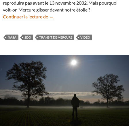
reproduira pas avant le 13 novembre 2032. Mais pourquoi
voit-on Mercure glisser devant notre étoile ?
En vidéo : SDO filme le transit de Mercur
Continuer la lecture de
→
NASA
SDO
TRANSIT DE MERCURE
VIDÉO