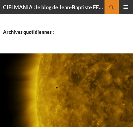
Recherche
CIELMANIA : le blog de Jean-Baptiste FELDMANN, photographe du ciel
ALLER
MENU
AU
PRINCI
CONTENU
Archives quotidiennes :