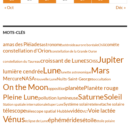
« Oct
Déc »
MOTS-CLÉS
amas des Pléiades
comète
astronome
aurore boréale
astéroïde
Chili
constellation d'Orion
constellation de la Grande Ourse
Jupiter
croissant de Lune
ESO
ISS
constellation du Taureau
Lune
Mars
lumière cendrée
lunette astronomique
Mercure
NASA
Nuits-Saint-Georges
Nouvelle Lune
occultation
On the Moon
planète
Planète rouge
opposition
Saturne
Soleil
Pleine Lune
pollution lumineuse
Système solaire
tache solaire
Station spatiale internationale
Séléné
Super Lune
Voie lactée
télescope
vidéo
télescope spatial Hubble
VLT
Vénus
éphémérides
étoile
éclipse de Lune
étoile polaire