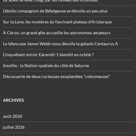
L’étoile compagnon de Bételgeuse se dévoile un peu plus
Sur la Lune, les mystères du fascinant plateau d’Aristarque
À Céron, un grand gîte accueille les astronomes amateurs
Le télescope James Webb nous dévoile la galaxie Centaurus A
L’inquiétant miroir Eärendil-1 bientôt en orbite ?
Insolite : la Station spatiale du côté de Saturne
Découverte de deux curieuses exoplanètes “cotonneuses”
ARCHIVES
août 2026
juillet 2026