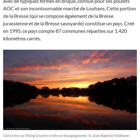
avec de typiques fermes en brique, connue pour ses poulets
AOC et son incontournable marché de Louhans. Cette portion
de la Bresse (qui se compose également de la Bresse
jurassienne et de la Bresse savoyarde) constitue un
pays
. Créé
en 1995, ce
pays
compte 87 communes réparties sur 1.420
kilomètres carrés.
Ciel en feu sur l’étang Gruyère en Bresse bourguignonne. © Jean-Baptiste Feldmann