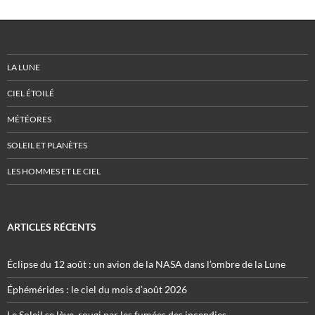
LA LUNE
CIEL ÉTOILÉ
MÉTÉORES
SOLEIL ET PLANÈTES
LES HOMMES ET LE CIEL
ARTICLES RÉCENTS
Éclipse du 12 août : un avion de la NASA dans l’ombre de la Lune
Éphémérides : le ciel du mois d’août 2026
Le Soleil se lève, rougi par les fumées des incendies