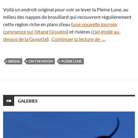
Voilà un endroit original pour voir se lever la Pleine Lune, au
milieu des nappes de brouillard qui recouvrent régulièrement
cette région riche en plans d’eau (
une nouvelle journée
commence sur l’étang Gruyère
) et rivières (
ciel étoilé au-
Pleine Lune de n
dessus de la Guyotte
).
Continuer la lecture de
→
BRESSE
ON THE MOON
PLEINE LUNE
GALERIES