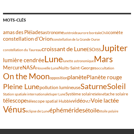
MOTS-CLÉS
amas des Pléiades
comète
astronome
aurore boréale
astéroïde
Chili
constellation d'Orion
constellation de la Grande Ourse
Jupiter
croissant de Lune
ESO
ISS
constellation du Taureau
Lune
Mars
lumière cendrée
lunette astronomique
Mercure
NASA
Nuits-Saint-Georges
Nouvelle Lune
occultation
On the Moon
planète
Planète rouge
opposition
Saturne
Soleil
Pleine Lune
pollution lumineuse
Système solaire
tache solaire
Station spatiale internationale
Séléné
Super Lune
Voie lactée
télescope
vidéo
télescope spatial Hubble
VLT
Vénus
éphémérides
étoile
éclipse de Lune
étoile polaire