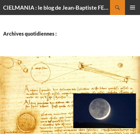
Recherche
CIELMANIA : le blog de Jean-Baptiste FELDMANN, photographe du ciel
ALLER
MENU
AU
PRINCI
CONTENU
Archives quotidiennes :