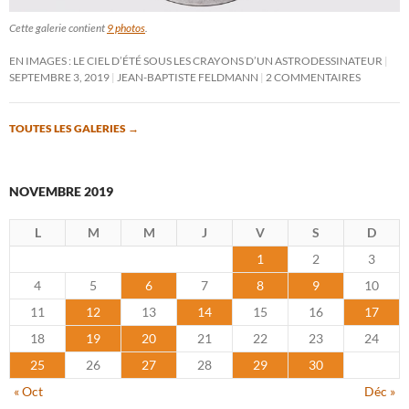
Cette galerie contient
9 photos
.
EN IMAGES : LE CIEL D’ÉTÉ SOUS LES CRAYONS D’UN ASTRODESSINATEUR
SEPTEMBRE 3, 2019
JEAN-BAPTISTE FELDMANN
2 COMMENTAIRES
TOUTES LES GALERIES
→
NOVEMBRE 2019
L
M
M
J
V
S
D
1
2
3
4
5
6
7
8
9
10
11
12
13
14
15
16
17
18
19
20
21
22
23
24
25
26
27
28
29
30
« Oct
Déc »