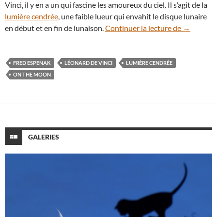
Vinci, il y en a un qui fascine les amoureux du ciel. Il s’agit de la
lumière cendrée
, une faible lueur qui envahit le disque lunaire
Léonard de
en début et en fin de lunaison.
Continuer la lecture de
→
FRED ESPENAK
LÉONARD DE VINCI
LUMIÈRE CENDRÉE
ON THE MOON
GALERIES