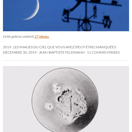
Cette galerie contient
27 photos
.
2019 : LES IMAGES DU CIEL QUE VOUS AVEZ (PEUT-ÊTRE) MANQUÉES
DÉCEMBRE 30, 2019
JEAN-BAPTISTE FELDMANN
11 COMMENTAIRES