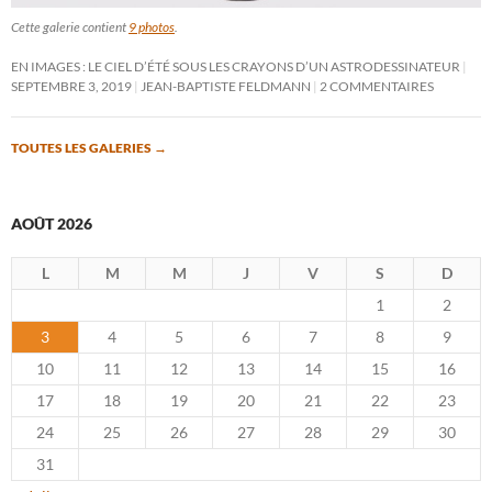
Cette galerie contient
9 photos
.
EN IMAGES : LE CIEL D’ÉTÉ SOUS LES CRAYONS D’UN ASTRODESSINATEUR
SEPTEMBRE 3, 2019
JEAN-BAPTISTE FELDMANN
2 COMMENTAIRES
TOUTES LES GALERIES
→
AOÛT 2026
L
M
M
J
V
S
D
1
2
3
4
5
6
7
8
9
10
11
12
13
14
15
16
17
18
19
20
21
22
23
24
25
26
27
28
29
30
31