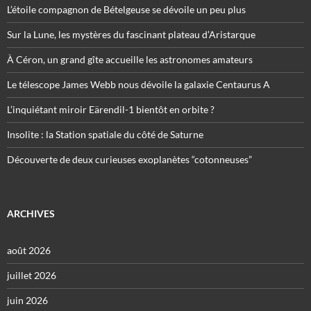
L’étoile compagnon de Bételgeuse se dévoile un peu plus
Sur la Lune, les mystères du fascinant plateau d’Aristarque
À Céron, un grand gîte accueille les astronomes amateurs
Le télescope James Webb nous dévoile la galaxie Centaurus A
L’inquiétant miroir Eärendil-1 bientôt en orbite ?
Insolite : la Station spatiale du côté de Saturne
Découverte de deux curieuses exoplanètes “cotonneuses”
ARCHIVES
août 2026
juillet 2026
juin 2026