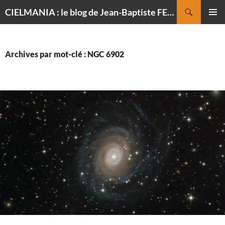
Recherche
CIELMANIA : le blog de Jean-Baptiste FELDMANN, photographe du ciel
ALLER
MENU
AU
PRINCI
CONTENU
Archives par mot-clé : NGC 6902