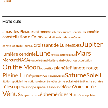
« Juil
MOTS-CLÉS
amas des Pléiades
comète
astronome
aurore boréale
astéroïde
Chili
constellation d'Orion
constellation de la Grande Ourse
Jupiter
croissant de Lune
ESO
ISS
constellation du Taureau
Lune
Mars
lumière cendrée
lunette astronomique
Mercure
NASA
Nuits-Saint-Georges
Nouvelle Lune
occultation
On the Moon
planète
Planète rouge
opposition
Saturne
Soleil
Pleine Lune
pollution lumineuse
Système solaire
tache solaire
Station spatiale internationale
Séléné
Super Lune
Voie lactée
télescope
vidéo
télescope spatial Hubble
VLT
Vénus
éphémérides
étoile
éclipse de Lune
étoile polaire