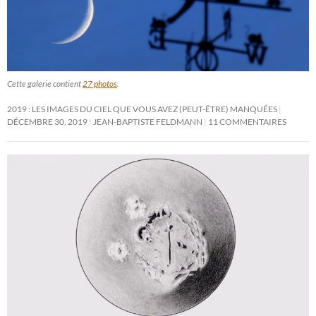
Cette galerie contient
27 photos
.
2019 : LES IMAGES DU CIEL QUE VOUS AVEZ (PEUT-ÊTRE) MANQUÉES
DÉCEMBRE 30, 2019
JEAN-BAPTISTE FELDMANN
11 COMMENTAIRES