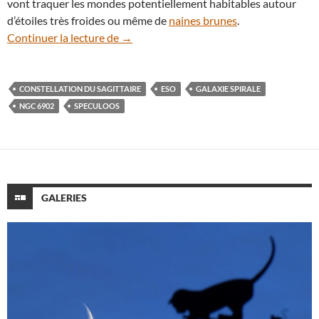
vont traquer les mondes potentiellement habitables autour
d’étoiles très froides ou même de
naines brunes
.
Les télescopes du réseau SPECULOOS v
Continuer la lecture de
→
CONSTELLATION DU SAGITTAIRE
ESO
GALAXIE SPIRALE
NGC 6902
SPECULOOS
GALERIES