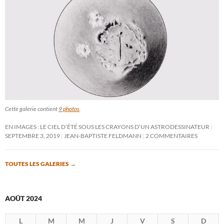
Cette galerie contient
9 photos
.
EN IMAGES : LE CIEL D’ÉTÉ SOUS LES CRAYONS D’UN ASTRODESSINATEUR
SEPTEMBRE 3, 2019
JEAN-BAPTISTE FELDMANN
2 COMMENTAIRES
TOUTES LES GALERIES
→
AOÛT 2024
L
M
M
J
V
S
D