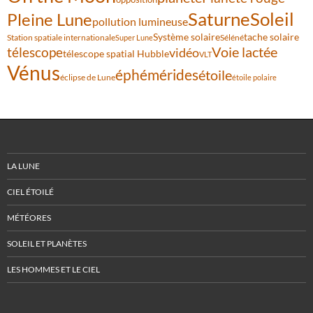
Saturne
Soleil
Pleine Lune
pollution lumineuse
Système solaire
tache solaire
Station spatiale internationale
Séléné
Super Lune
Voie lactée
télescope
vidéo
télescope spatial Hubble
VLT
Vénus
éphémérides
étoile
éclipse de Lune
étoile polaire
LA LUNE
CIEL ÉTOILÉ
MÉTÉORES
SOLEIL ET PLANÈTES
LES HOMMES ET LE CIEL