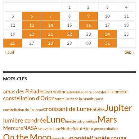
1
2
3
4
5
6
7
8
9
10
11
12
13
14
15
16
17
18
19
20
21
22
23
24
25
26
27
28
29
30
31
« Juil
Sep »
MOTS-CLÉS
amas des Pléiades
comète
astronome
aurore boréale
astéroïde
Chili
constellation d'Orion
constellation de la Grande Ourse
Jupiter
croissant de Lune
ESO
ISS
constellation du Taureau
Lune
Mars
lumière cendrée
lunette astronomique
Mercure
NASA
Nuits-Saint-Georges
Nouvelle Lune
occultation
On the Moon
planète
Planète rouge
opposition