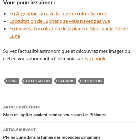
Vous pourriez aimer :
En Argentine, on a vu la Lune occulter Saturne
L’occultation de Jupiter que vous n’avez pas vue
En images : l’occultation de la planète Mars par la Pleine
Lune
Suivez l’actualité astronomique et découvrez mes images du
ciel en vous abonnant à Cielmania sur
Facebook
.
LUNE
OCCULTATION
SATURNE
STELVISION
Navigation
ARTICLE PRÉCÉDENT
des
Mars et Jupiter avaient rendez-vous sous les Pléiades
articles
ARTICLE SUIVANT
Pleine Lune dans la fumée des incendies canadiens