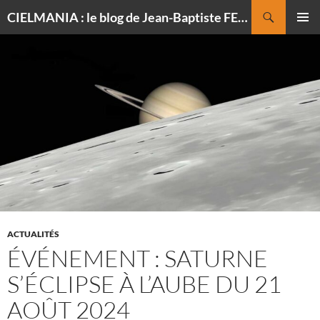
Recherche
CIELMANIA : le blog de Jean-Baptiste FELDMANN, photographe du ciel
ALLER
MENU
AU
PRINCI
CONTENU
ACTUALITÉS
ÉVÉNEMENT : SATURNE
S’ÉCLIPSE À L’AUBE DU 21
AOÛT 2024