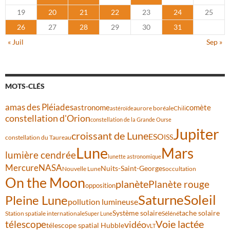
19
20
21
22
23
24
25
26
27
28
29
30
31
« Juil
Sep »
MOTS-CLÉS
amas des Pléiades
comète
astronome
aurore boréale
astéroïde
Chili
constellation d'Orion
constellation de la Grande Ourse
Jupiter
croissant de Lune
ESO
ISS
constellation du Taureau
Lune
Mars
lumière cendrée
lunette astronomique
Mercure
NASA
Nuits-Saint-Georges
Nouvelle Lune
occultation
On the Moon
planète
Planète rouge
opposition
Saturne
Soleil
Pleine Lune
pollution lumineuse
Système solaire
tache solaire
Station spatiale internationale
Séléné
Super Lune
Voie lactée
télescope
vidéo
télescope spatial Hubble
VLT