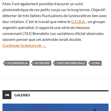
Mais il est également possible d’assurer un suivi
photométrique de ces petits corps sur le long terme. Objectif :
détecter de très faibles fluctuations de luminosité en lien avec
leur rotation. C’est le travail que mène le
G.O.R.A.
, un groupe
argentin spécialisé. Il rapporte une série de mesures
concernant (761) Brendelia. Les variations d’éclat observées
laissent penser que cet astéroïde serait double.
Des amateurs ont-ils découvert un astér
Continuer la lecture de
→
(761) BRENDELIA
ASTÉROÏDE
CEINTURE PRINCIPALE
GORA
GALERIES