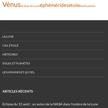
Vénus
éphémérides
étoile
éclipse de Lune
étoile polaire
LA LUNE
CIEL ÉTOILÉ
MÉTÉORES
SOLEIL ET PLANÈTES
LES HOMMES ET LE CIEL
ARTICLES RÉCENTS
Éclipse du 12 août : un avion de la NASA dans l’ombre de la Lune