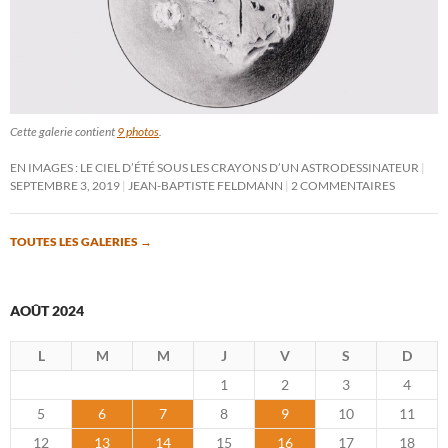
Cette galerie contient
9 photos
.
EN IMAGES : LE CIEL D’ÉTÉ SOUS LES CRAYONS D’UN ASTRODESSINATEUR
SEPTEMBRE 3, 2019
JEAN-BAPTISTE FELDMANN
2 COMMENTAIRES
TOUTES LES GALERIES
→
AOÛT 2024
L
M
M
J
V
S
D
1
2
3
4
5
6
7
8
9
10
11
12
13
14
15
16
17
18