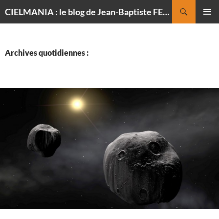
Recherche
CIELMANIA : le blog de Jean-Baptiste FELDMANN, photographe du ciel
ALLER
MENU
AU
PRINCI
CONTENU
Archives quotidiennes :