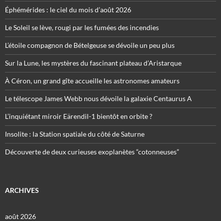
Éphémérides : le ciel du mois d’août 2026
Le Soleil se lève, rougi par les fumées des incendies
L’étoile compagnon de Bételgeuse se dévoile un peu plus
Sur la Lune, les mystères du fascinant plateau d’Aristarque
À Céron, un grand gîte accueille les astronomes amateurs
Le télescope James Webb nous dévoile la galaxie Centaurus A
L’inquiétant miroir Eärendil-1 bientôt en orbite ?
Insolite : la Station spatiale du côté de Saturne
Découverte de deux curieuses exoplanètes “cotonneuses”
ARCHIVES
août 2026