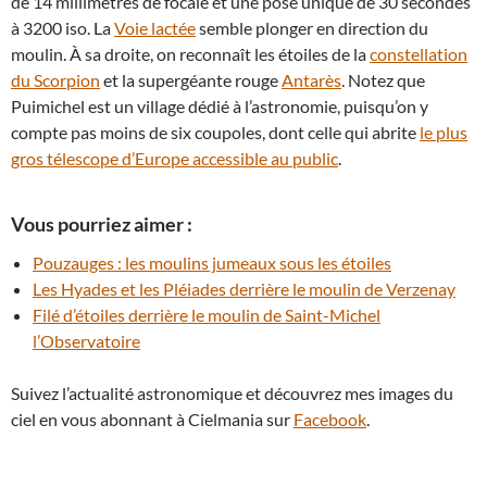
de 14 millimètres de focale et une pose unique de 30 secondes
à 3200 iso. La
Voie lactée
semble plonger en direction du
moulin. À sa droite, on reconnaît les étoiles de la
constellation
du Scorpion
et la supergéante rouge
Antarès
. Notez que
Puimichel est un village dédié à l’astronomie, puisqu’on y
compte pas moins de six coupoles, dont celle qui abrite
le plus
gros télescope d’Europe accessible au public
.
Vous pourriez aimer :
Pouzauges : les moulins jumeaux sous les étoiles
Les Hyades et les Pléiades derrière le moulin de Verzenay
Filé d’étoiles derrière le moulin de Saint-Michel
l’Observatoire
Suivez l’actualité astronomique et découvrez mes images du
ciel en vous abonnant à Cielmania sur
Facebook
.