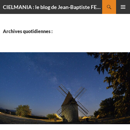
Recherche
CIELMANIA : le blog de Jean-Baptiste FELDMANN, photographe du ciel
ALLER
MENU
AU
PRINCI
CONTENU
Archives quotidiennes :