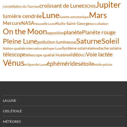
Jupiter
croissant de Lune
ESO
ISS
constellation du Taureau
Lune
Mars
lumière cendrée
lunette astronomique
Mercure
NASA
Nuits-Saint-Georges
Nouvelle Lune
occultation
On the Moon
planète
Planète rouge
opposition
Saturne
Soleil
Pleine Lune
pollution lumineuse
Système solaire
tache solaire
Station spatiale internationale
Séléné
Super Lune
Voie lactée
télescope
vidéo
télescope spatial Hubble
VLT
Vénus
éphémérides
étoile
éclipse de Lune
étoile polaire
LA LUNE
CIEL ÉTOILÉ
MÉTÉORES