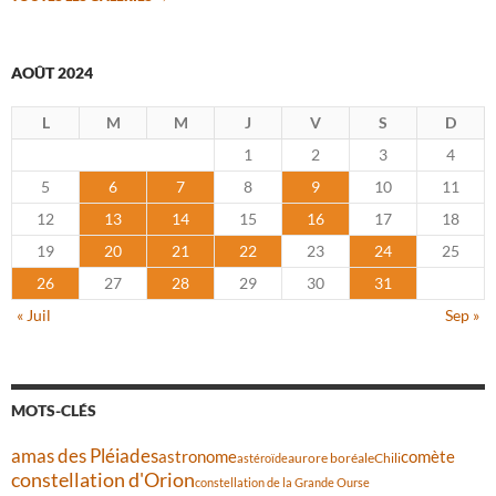
AOÛT 2024
L
M
M
J
V
S
D
1
2
3
4
5
6
7
8
9
10
11
12
13
14
15
16
17
18
19
20
21
22
23
24
25
26
27
28
29
30
31
« Juil
Sep »
MOTS-CLÉS
amas des Pléiades
comète
astronome
aurore boréale
astéroïde
Chili
constellation d'Orion
constellation de la Grande Ourse