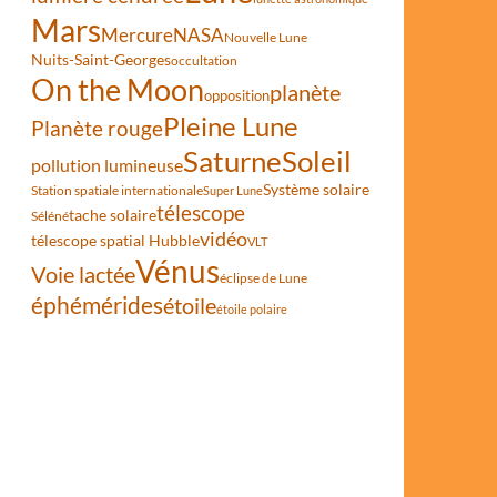
Mars
Mercure
NASA
Nouvelle Lune
Nuits-Saint-Georges
occultation
On the Moon
planète
opposition
Pleine Lune
Planète rouge
Saturne
Soleil
pollution lumineuse
Système solaire
Station spatiale internationale
Super Lune
télescope
tache solaire
Séléné
vidéo
télescope spatial Hubble
VLT
Vénus
Voie lactée
éclipse de Lune
éphémérides
étoile
étoile polaire