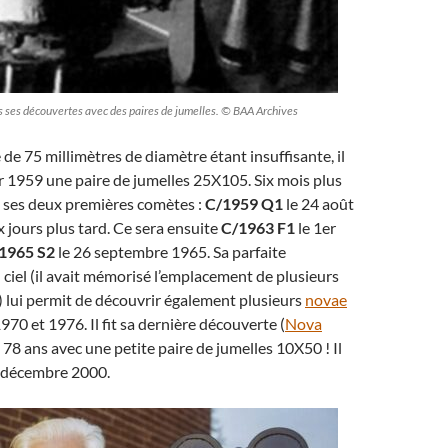
es ses découvertes avec des paires de jumelles. © BAA Archives
 de 75 millimètres de diamètre étant insuffisante, il
r 1959 une paire de jumelles 25X105. Six mois plus
it ses deux premières comètes :
C/1959 Q1
le 24 août
x jours plus tard. Ce sera ensuite
C/1963 F1
le 1er
1965 S2
le 26 septembre 1965. Sa parfaite
ciel (il avait mémorisé l’emplacement de plusieurs
es) lui permit de découvrir également plusieurs
novae
970 et 1976. Il fit sa dernière découverte (
Nova
à 78 ans avec une petite paire de jumelles 10X50 ! Il
5 décembre 2000.