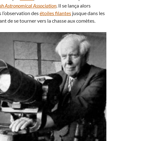
ish Astronomical Association
. Il se lança alors
 l’observation des
étoiles filantes
jusque dans les
nt de se tourner vers la chasse aux comètes.