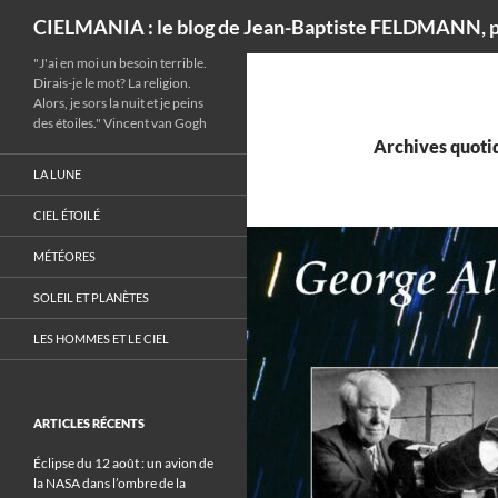
Recherche
CIELMANIA : le blog de Jean-Baptiste FELDMANN, p
"J'ai en moi un besoin terrible.
Dirais-je le mot? La religion.
Alors, je sors la nuit et je peins
des étoiles." Vincent van Gogh
Archives quotid
LA LUNE
CIEL ÉTOILÉ
MÉTÉORES
SOLEIL ET PLANÈTES
LES HOMMES ET LE CIEL
ARTICLES RÉCENTS
Éclipse du 12 août : un avion de
la NASA dans l’ombre de la