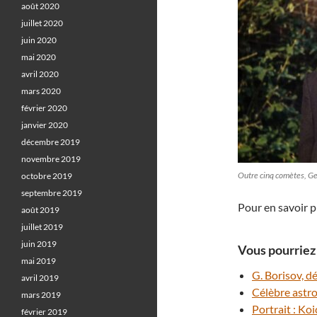
août 2020
juillet 2020
juin 2020
mai 2020
avril 2020
mars 2020
février 2020
janvier 2020
décembre 2019
novembre 2019
Outre cinq comètes, G
octobre 2019
septembre 2019
Pour en savoir p
août 2019
juillet 2019
juin 2019
Vous pourriez 
mai 2019
G. Borisov, d
avril 2019
Célèbre astr
mars 2019
Portrait : Ko
février 2019