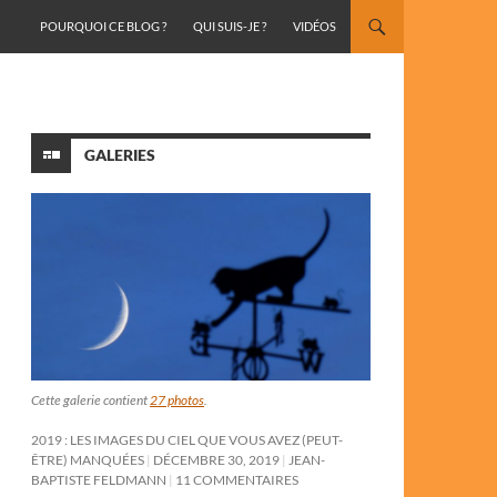
ALLER AU CONTENU
POURQUOI CE BLOG ?
QUI SUIS-JE ?
VIDÉOS
GALERIES
Cette galerie contient
27 photos
.
2019 : LES IMAGES DU CIEL QUE VOUS AVEZ (PEUT-
ÊTRE) MANQUÉES
DÉCEMBRE 30, 2019
JEAN-
BAPTISTE FELDMANN
11 COMMENTAIRES