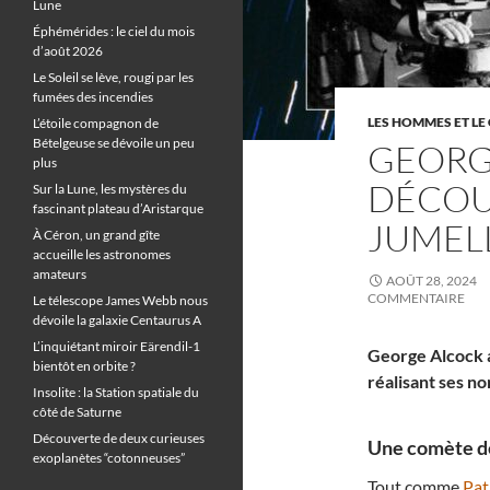
Lune
Éphémérides : le ciel du mois
d’août 2026
Le Soleil se lève, rougi par les
fumées des incendies
LES HOMMES ET LE 
L’étoile compagnon de
Bételgeuse se dévoile un peu
GEORG
plus
DÉCOU
Sur la Lune, les mystères du
fascinant plateau d’Aristarque
JUMEL
À Céron, un grand gîte
accueille les astronomes
amateurs
AOÛT 28, 2024
COMMENTAIRE
Le télescope James Webb nous
dévoile la galaxie Centaurus A
L’inquiétant miroir Eärendil-1
George Alcock a 
bientôt en orbite ?
réalisant ses n
Insolite : la Station spatiale du
côté de Saturne
Découverte de deux curieuses
Une comète der
exoplanètes “cotonneuses”
Tout comme
Pat