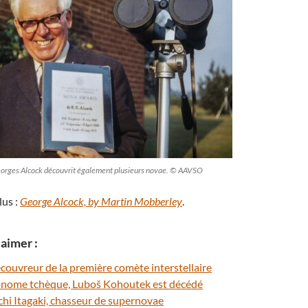
eorges Alcock découvrit également plusieurs novae. © AAVSO
lus :
George Alcock, by Martin Mobberley
.
aimer :
écouvreur de la première comète interstellaire
onome tchèque, Luboš Kohoutek est décédé
ichi Itagaki, chasseur de supernovae