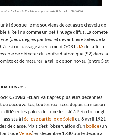
 comète C/1983 H1 obtenue par le satellite IRAS. © NASA
r à l’époque, je me souviens de cet astre chevelu de
ible à l’œil nu comme un petit nuage diffus. La comète
 vite (deux degrés par heure) devant les étoiles de la
 Grâce à un passage à seulement 0,031
UA
de la Terre
 possible de détecter du soufre diatomique (S2) dans la
comète et de mesurer la taille de son noyau (entre 5 et
ux novae :
cock,
C/1983 H1
arrivait après plusieurs décennies
t de découvertes, toutes réalisées depuis sa maison
ec différentes paires de jumelles. Né à Peterborough
l assista à l’
éclipse partielle de Soleil
du 8 avril 1921
es de classe. Mais c’est l’observation d’un
bolide
(un
llant que
Vénus
) en décembre 1930 qui le décida à