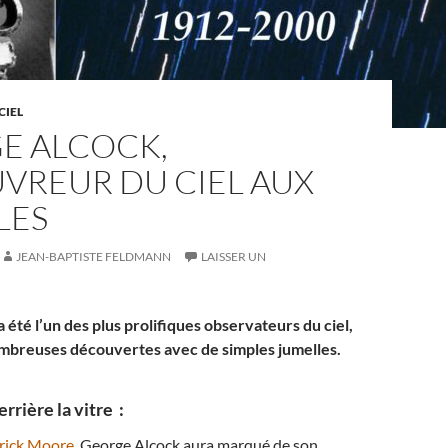
CIEL
E ALCOCK,
VREUR DU CIEL AUX
LES
JEAN-BAPTISTE FELDMANN
LAISSER UN
été l’un des plus prolifiques observateurs du ciel,
ombreuses découvertes avec de simples jumelles.
rière la vitre :
rick Moore
, George Alcock aura marqué de son