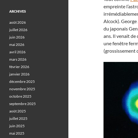
empreinte l’astr
ARCHIVES
irrémédiablemen
Alcock). George
août 2026
du japonais Geni
juillet 2026
ans. Il venait d
juin 2026
une fenêtre fer
mai 2026
(grossissement d
avril 2026
mars 2026
février 2026
janvier 2026
décembre 2025
novembre 2025
octobre 2025
septembre 2025
août 2025
juillet 2025
juin 2025
mai 2025