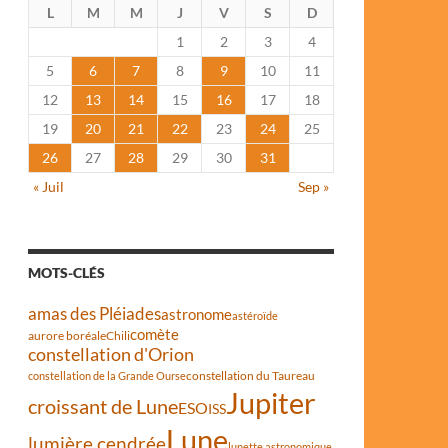
L
M
M
J
V
S
D
1
2
3
4
5
6
7
8
9
10
11
12
13
14
15
16
17
18
19
20
21
22
23
24
25
26
27
28
29
30
31
« Juil
Sep »
MOTS-CLÉS
amas des Pléiades
astronome
astéroïde
comète
aurore boréale
Chili
constellation d'Orion
constellation du Taureau
constellation de la Grande Ourse
Jupiter
croissant de Lune
ESO
ISS
Lune
lumière cendrée
lunette astronomique