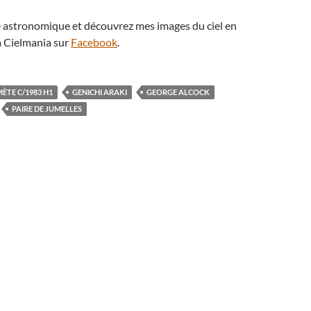
té astronomique et découvrez mes images du ciel en
 Cielmania sur
Facebook
.
ÈTE C/1983 H1
GENICHI ARAKI
GEORGE ALCOCK
PAIRE DE JUMELLES