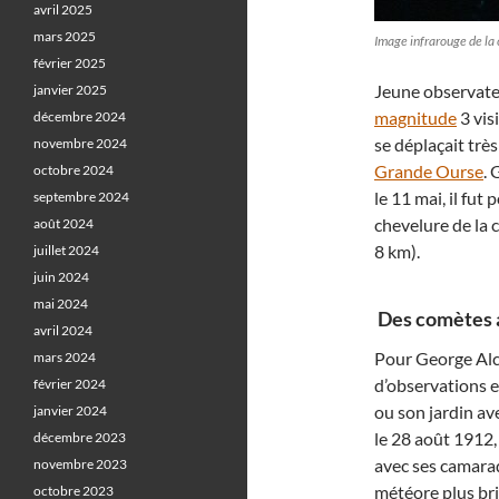
avril 2025
mars 2025
Image infrarouge de la
février 2025
Jeune observateu
janvier 2025
magnitude
3 vis
décembre 2024
se déplaçait très
novembre 2024
Grande Ourse
.
octobre 2024
le 11 mai, il fut
septembre 2024
chevelure de la 
août 2024
8 km).
juillet 2024
juin 2024
mai 2024
Des comètes a
avril 2024
Pour George Al
mars 2024
d’observations e
février 2024
ou son jardin av
janvier 2024
le 28 août 1912, i
décembre 2023
avec ses camarad
novembre 2023
météore plus bri
octobre 2023