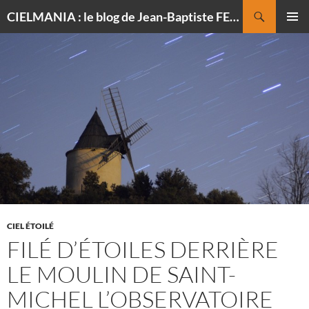
Recherche
CIELMANIA : le blog de Jean-Baptiste FELDMANN, photographe du ciel
ALLER
MENU
AU
PRINCI
CONTENU
CIEL ÉTOILÉ
FILÉ D’ÉTOILES DERRIÈRE
LE MOULIN DE SAINT-
MICHEL L’OBSERVATOIRE