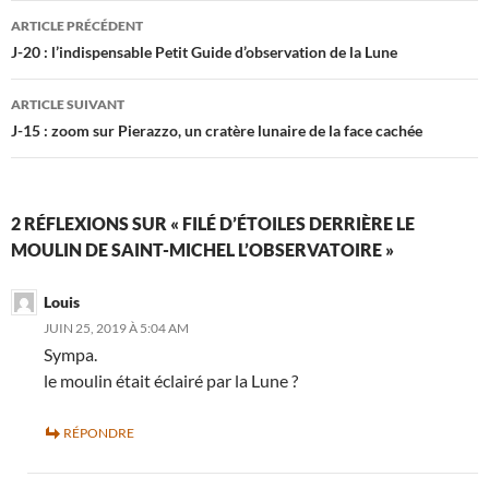
Navigation
ARTICLE PRÉCÉDENT
des
J-20 : l’indispensable Petit Guide d’observation de la Lune
articles
ARTICLE SUIVANT
J-15 : zoom sur Pierazzo, un cratère lunaire de la face cachée
2 RÉFLEXIONS SUR « FILÉ D’ÉTOILES DERRIÈRE LE
MOULIN DE SAINT-MICHEL L’OBSERVATOIRE »
Louis
JUIN 25, 2019 À 5:04 AM
Sympa.
le moulin était éclairé par la Lune ?
RÉPONDRE