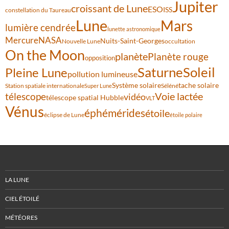
Jupiter
croissant de Lune
ESO
ISS
constellation du Taureau
Lune
Mars
lumière cendrée
lunette astronomique
Mercure
NASA
Nuits-Saint-Georges
Nouvelle Lune
occultation
On the Moon
planète
Planète rouge
opposition
Saturne
Soleil
Pleine Lune
pollution lumineuse
Système solaire
tache solaire
Station spatiale internationale
Séléné
Super Lune
Voie lactée
télescope
vidéo
télescope spatial Hubble
VLT
Vénus
éphémérides
étoile
éclipse de Lune
étoile polaire
LA LUNE
CIEL ÉTOILÉ
MÉTÉORES