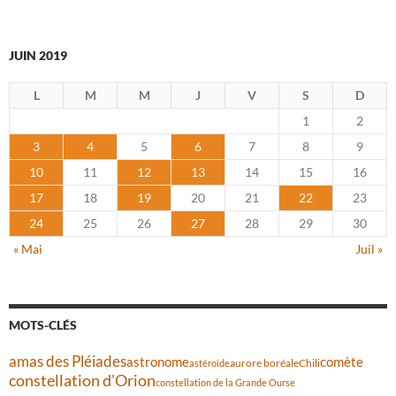
JUIN 2019
L
M
M
J
V
S
D
1
2
3
4
5
6
7
8
9
10
11
12
13
14
15
16
17
18
19
20
21
22
23
24
25
26
27
28
29
30
« Mai
Juil »
MOTS-CLÉS
amas des Pléiades
comète
astronome
aurore boréale
astéroïde
Chili
constellation d'Orion
constellation de la Grande Ourse