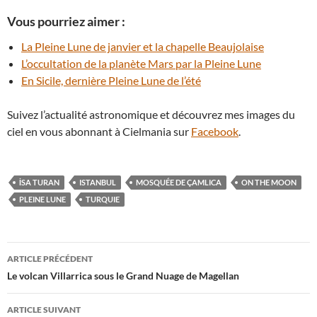
Vous pourriez aimer :
La Pleine Lune de janvier et la chapelle Beaujolaise
L’occultation de la planète Mars par la Pleine Lune
En Sicile, dernière Pleine Lune de l’été
Suivez l’actualité astronomique et découvrez mes images du
ciel en vous abonnant à Cielmania sur
Facebook
.
İSA TURAN
ISTANBUL
MOSQUÉE DE ÇAMLICA
ON THE MOON
PLEINE LUNE
TURQUIE
Navigation
ARTICLE PRÉCÉDENT
des
Le volcan Villarrica sous le Grand Nuage de Magellan
articles
ARTICLE SUIVANT