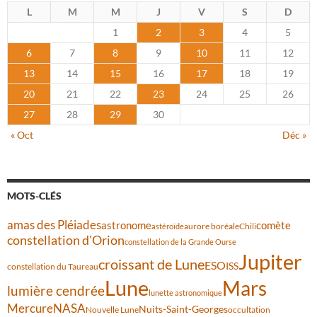
L
M
M
J
V
S
D
1
2
3
4
5
6
7
8
9
10
11
12
13
14
15
16
17
18
19
20
21
22
23
24
25
26
27
28
29
30
« Oct
Déc »
MOTS-CLÉS
amas des Pléiades
comète
astronome
aurore boréale
astéroïde
Chili
constellation d'Orion
constellation de la Grande Ourse
Jupiter
croissant de Lune
ESO
ISS
constellation du Taureau
Lune
Mars
lumière cendrée
lunette astronomique
Mercure
NASA
Nuits-Saint-Georges
Nouvelle Lune
occultation