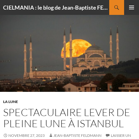
Recherche
CIELMANIA : le blog de Jean-Baptiste FELDMANN, photographe du ciel
ALLER
MENU
AU
PRINCI
CONTENU
LA LUNE
SPECTACULAIRE LEVER DE
PLEINE LUNE À ISTANBUL
NOVEMBRE 27, 2023
JEAN-BAPTISTE FELDMANN
LAISSER UN