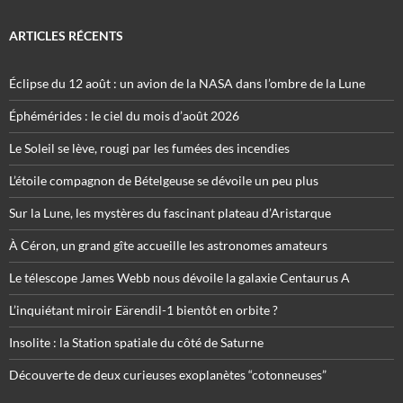
ARTICLES RÉCENTS
Éclipse du 12 août : un avion de la NASA dans l’ombre de la Lune
Éphémérides : le ciel du mois d’août 2026
Le Soleil se lève, rougi par les fumées des incendies
L’étoile compagnon de Bételgeuse se dévoile un peu plus
Sur la Lune, les mystères du fascinant plateau d’Aristarque
À Céron, un grand gîte accueille les astronomes amateurs
Le télescope James Webb nous dévoile la galaxie Centaurus A
L’inquiétant miroir Eärendil-1 bientôt en orbite ?
Insolite : la Station spatiale du côté de Saturne
Découverte de deux curieuses exoplanètes “cotonneuses”