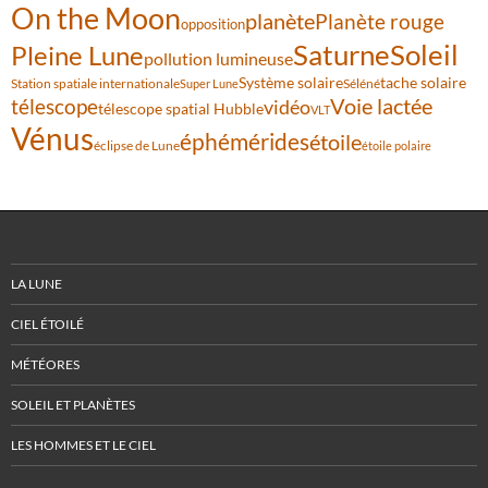
On the Moon
planète
Planète rouge
opposition
Saturne
Soleil
Pleine Lune
pollution lumineuse
Système solaire
tache solaire
Station spatiale internationale
Séléné
Super Lune
Voie lactée
télescope
vidéo
télescope spatial Hubble
VLT
Vénus
éphémérides
étoile
éclipse de Lune
étoile polaire
LA LUNE
CIEL ÉTOILÉ
MÉTÉORES
SOLEIL ET PLANÈTES
LES HOMMES ET LE CIEL