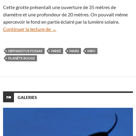
Cette grotte présentait une ouverture de 35 mètres de
diamètre et une profondeur de 20 mètres. On pouvait même
apercevoir le fond en partie éclairé par la lumière solaire.
Une nouvelle grotte photographiée sur 
Continuer la lecture de
→
HEPHAESTUS FOSSAE
HIRISE
MARS
MRO
PLANÈTE ROUGE
GALERIES