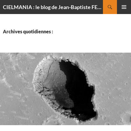
Recherche
CIELMANIA : le blog de Jean-Baptiste FELDMANN, photographe du ciel
ALLER
MENU
AU
PRINCI
CONTENU
Archives quotidiennes :