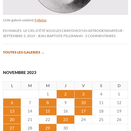
Cette galerie contient
9 photos
.
EN IMAGES : LE CIEL D’ÉTÉ SOUS LES CRAYONS D’UN ASTRODESSINATEUR
SEPTEMBRE 3, 2019
JEAN-BAPTISTE FELDMANN
2 COMMENTAIRES
TOUTES LES GALERIES
→
NOVEMBRE 2023
L
M
M
J
V
S
D
1
2
3
4
5
6
7
8
9
10
11
12
13
14
15
16
17
18
19
20
21
22
23
24
25
26
27
28
29
30