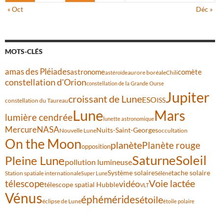
« Oct
Déc »
MOTS-CLÉS
amas des Pléiades
comète
astronome
aurore boréale
astéroïde
Chili
constellation d'Orion
constellation de la Grande Ourse
Jupiter
croissant de Lune
ESO
ISS
constellation du Taureau
Lune
Mars
lumière cendrée
lunette astronomique
Mercure
NASA
Nuits-Saint-Georges
Nouvelle Lune
occultation
On the Moon
planète
Planète rouge
opposition
Saturne
Soleil
Pleine Lune
pollution lumineuse
Système solaire
tache solaire
Station spatiale internationale
Séléné
Super Lune
Voie lactée
télescope
vidéo
télescope spatial Hubble
VLT
Vénus
éphémérides
étoile
éclipse de Lune
étoile polaire