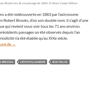
Pons-Brooks lors de son passage de 1884. © Henry Cooper Wilson
ns a été redécouverte en 1883 par l’astronome
m Robert Brooks, d’où son double nom. Il s’agit d’une
e qui revient nous voir tous les 71 ans environ.
précédents passages on été observés depuis l’an
iodicité n’a été établie qu’au XIXe siècle.
L’étrange activité de la comète 12P/Pons-Brooks
ture de
→
S-BROOKS
CRYOVOLCANISME
ROK PALCIC