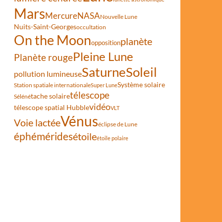
Mars
Mercure
NASA
Nouvelle Lune
Nuits-Saint-Georges
occultation
On the Moon
planète
opposition
Pleine Lune
Planète rouge
Saturne
Soleil
pollution lumineuse
Système solaire
Station spatiale internationale
Super Lune
télescope
tache solaire
Séléné
vidéo
télescope spatial Hubble
VLT
Vénus
Voie lactée
éclipse de Lune
éphémérides
étoile
étoile polaire