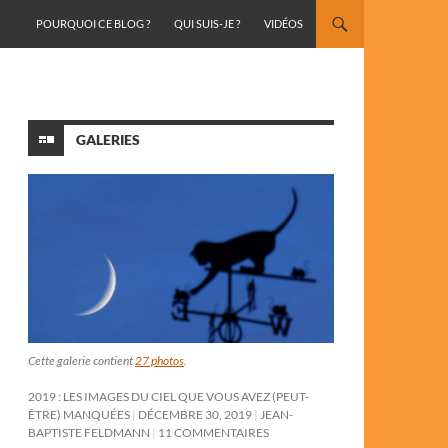
ALLER AU CONTENU
POURQUOI CE BLOG ?
QUI SUIS-JE ?
VIDÉOS
GALERIES
Cette galerie contient
27 photos
.
2019 : LES IMAGES DU CIEL QUE VOUS AVEZ (PEUT-
ÊTRE) MANQUÉES
DÉCEMBRE 30, 2019
JEAN-
BAPTISTE FELDMANN
11 COMMENTAIRES