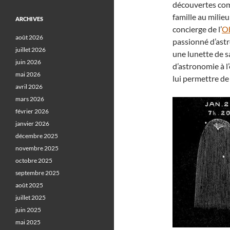
découvertes com
famille au milieu
ARCHIVES
concierge de l’
Ob
août 2026
passionné d’ast
juillet 2026
une lunette de sa
juin 2026
d’astronomie à l
mai 2026
lui permettre de
avril 2026
mars 2026
février 2026
janvier 2026
décembre 2025
novembre 2025
octobre 2025
septembre 2025
août 2025
juillet 2025
juin 2025
mai 2025