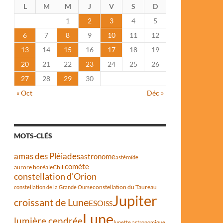
L
M
M
J
V
S
D
1
2
3
4
5
6
7
8
9
10
11
12
13
14
15
16
17
18
19
20
21
22
23
24
25
26
27
28
29
30
« Oct
Déc »
MOTS-CLÉS
amas des Pléiades
astronome
astéroïde
comète
aurore boréale
Chili
constellation d'Orion
constellation du Taureau
constellation de la Grande Ourse
Jupiter
croissant de Lune
ESO
ISS
Lune
lumière cendrée
lunette astronomique