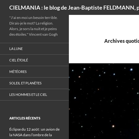
Recherche
CIELMANIA : le blog de Jean-Baptiste FELDMANN, p
"J'ai en moi un besoin terrible.
Dirais-je le mot? La religion.
Alors, je sors la nuit et je peins
des étoiles." Vincent van Gogh
Archives quotid
LA LUNE
CIEL ÉTOILÉ
MÉTÉORES
SOLEIL ET PLANÈTES
LES HOMMES ET LE CIEL
ARTICLES RÉCENTS
Éclipse du 12 août : un avion de
la NASA dans l’ombre de la