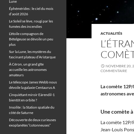
Lune
Éphémérides : le ciel du mois
d’août 2026
Le Soleil se lève, rougi par les
fumées des incendies
ACTUALITÉS
L’étoile compagnon de
Bételgeuse se dévoile un peu
L’ÉTRA
plus
COMÈT
Sur la Lune, les mystères du
fascinant plateau d’Aristarque
À Céron, un grand gîte
NOVEMBRE 20, 
accueille les astronomes
COMMENTAIRE
amateurs
Le télescope James Webb nous
La comète 12P/P
dévoile la galaxie Centaurus A
astronomes ave
L’inquiétant miroir Eärendil-1
bientôt en orbite ?
Insolite : la Station spatiale du
Une comète à m
côté de Saturne
Découverte de deux curieuses
La comète 12P/Po
exoplanètes “cotonneuses”
Jean-Louis Pons.