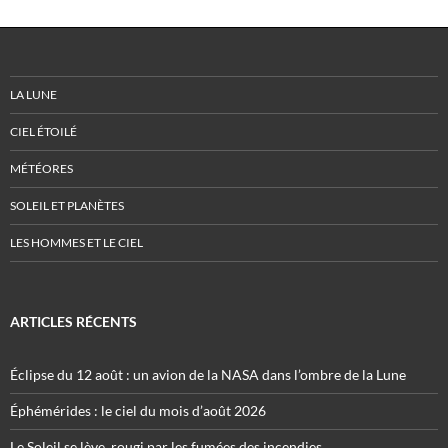
LA LUNE
CIEL ÉTOILÉ
MÉTÉORES
SOLEIL ET PLANÈTES
LES HOMMES ET LE CIEL
ARTICLES RÉCENTS
Éclipse du 12 août : un avion de la NASA dans l’ombre de la Lune
Éphémérides : le ciel du mois d’août 2026
Le Soleil se lève, rougi par les fumées des incendies