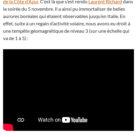
de la Côte d’Azur
. C’est là que s’est rendu
Laurent Richard
dans
la soirée du 5 novembre. Il a ainsi pu immortaliser de belles
aurores boréales qui étaient observables jusqu’en Italie. En
effet, suite à un regain d’activité solaire, nous avons eu droit à
une tempête géomagnétique de niveau 3 (sur une échelle qui
va de 1 à 5) :