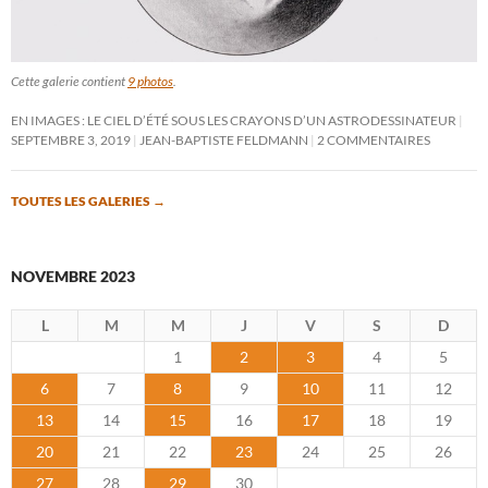
Cette galerie contient
9 photos
.
EN IMAGES : LE CIEL D’ÉTÉ SOUS LES CRAYONS D’UN ASTRODESSINATEUR
SEPTEMBRE 3, 2019
JEAN-BAPTISTE FELDMANN
2 COMMENTAIRES
TOUTES LES GALERIES
→
NOVEMBRE 2023
L
M
M
J
V
S
D
1
2
3
4
5
6
7
8
9
10
11
12
13
14
15
16
17
18
19
20
21
22
23
24
25
26
27
28
29
30