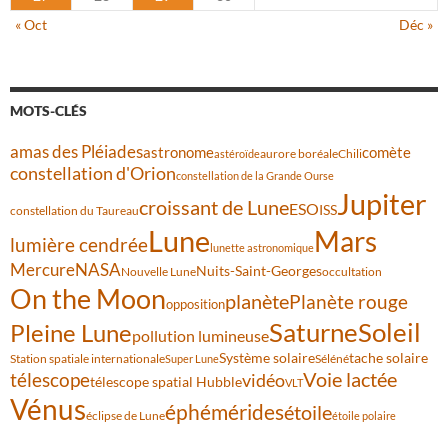
« Oct
Déc »
MOTS-CLÉS
amas des Pléiades
comète
astronome
aurore boréale
astéroïde
Chili
constellation d'Orion
constellation de la Grande Ourse
Jupiter
croissant de Lune
ESO
ISS
constellation du Taureau
Lune
Mars
lumière cendrée
lunette astronomique
Mercure
NASA
Nuits-Saint-Georges
Nouvelle Lune
occultation
On the Moon
planète
Planète rouge
opposition
Saturne
Soleil
Pleine Lune
pollution lumineuse
Système solaire
tache solaire
Station spatiale internationale
Séléné
Super Lune
Voie lactée
télescope
vidéo
télescope spatial Hubble
VLT
Vénus
éphémérides
étoile
éclipse de Lune
étoile polaire