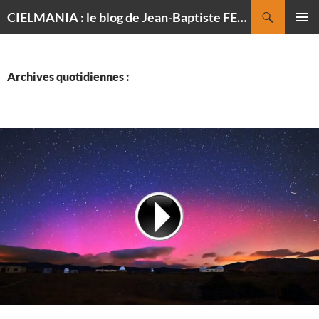
Recherche
CIELMANIA : le blog de Jean-Baptiste FELDMANN, photographe du ciel
ALLER
MENU
AU
PRINCI
CONTENU
Archives quotidiennes :