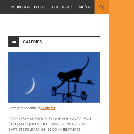
ALLER AU CONTENU
POURQUOI CE BLOG ?
QUI SUIS-JE ?
VIDÉOS
GALERIES
Cette galerie contient
27 photos
.
2019 : LES IMAGES DU CIEL QUE VOUS AVEZ (PEUT-
ÊTRE) MANQUÉES
DÉCEMBRE 30, 2019
JEAN-
BAPTISTE FELDMANN
11 COMMENTAIRES