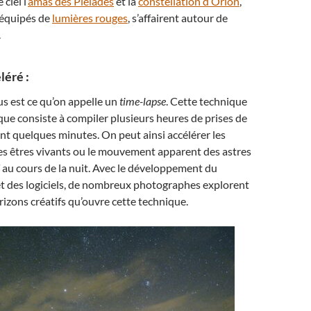
ciel l’
amas des Pléiades
et la
constellation d’Orion
,
 équipés de
lumières rouges
, s’affairent autour de
.
léré :
us est ce qu’on appelle un
time-lapse
. Cette technique
e consiste à compiler plusieurs heures de prises de
t quelques minutes. On peut ainsi accélérer les
s êtres vivants ou le mouvement apparent des astres
au cours de la nuit. Avec le développement du
et des logiciels, de nombreux photographes explorent
izons créatifs qu’ouvre cette technique.