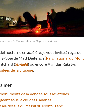
lective dans le Morvan. © Jean-Baptiste Feldmann
ciel nocturne en accéléré, je vous invite à regarder
me-lapse
de Matt Dieterich (
Parc national du Mont
ritchard (
Skylight
) ou encore Algirdas Rakštys
oilées de la Lituanie
.
aimer :
s monuments de la Vendée sous les étoiles
géant sous le ciel des Canaries
e au-dessus du massif du Mont-Blanc