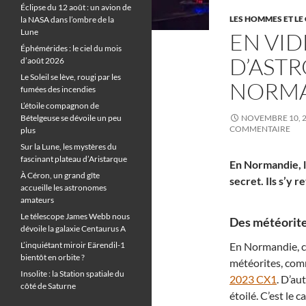
Éclipse du 12 août : un avion de
LES HOMMES ET LE 
la NASA dans l’ombre de la
Lune
EN VID
Éphémérides : le ciel du mois
D’AST
d’août 2026
Le Soleil se lève, rougi par les
NORM
fumées des incendies
L’étoile compagnon de
Bételgeuse se dévoile un peu
NOVEMBRE 10, 
COMMENTAIRE
plus
Sur la Lune, les mystères du
fascinant plateau d’Aristarque
En Normandie, l
À Céron, un grand gîte
secret. Ils s’y 
accueille les astronomes
amateurs
Le télescope James Webb nous
Des météorites
dévoile la galaxie Centaurus A
L’inquiétant miroir Eärendil-1
En Normandie, ce
bientôt en orbite ?
météorites, comm
Insolite : la Station spatiale du
2023 CX1
. D’au
côté de Saturne
étoilé. C’est le