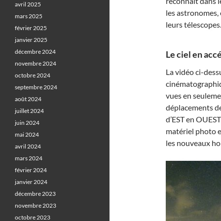
reconnaît dans le 
avril 2025
les astronomes,
mars 2025
leurs télescopes
février 2025
janvier 2025
décembre 2024
Le ciel en accé
novembre 2024
La vidéo ci-dess
octobre 2024
cinématographiqu
septembre 2024
vues en seulemen
août 2024
déplacements de
juillet 2024
d’EST en OUEST 
juin 2024
matériel photo 
mai 2024
les nouveaux hor
avril 2024
mars 2024
février 2024
janvier 2024
décembre 2023
novembre 2023
octobre 2023