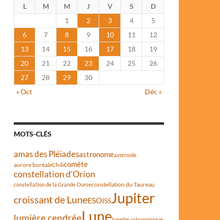
L
M
M
J
V
S
D
1
2
3
4
5
6
7
8
9
10
11
12
13
14
15
16
17
18
19
20
21
22
23
24
25
26
27
28
29
30
« Oct
Déc »
MOTS-CLÉS
amas des Pléiades
astronome
astéroïde
comète
aurore boréale
Chili
constellation d'Orion
constellation du Taureau
constellation de la Grande Ourse
Jupiter
croissant de Lune
ESO
ISS
Lune
lumière cendrée
lunette astronomique