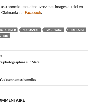
té astronomique et découvrez mes images du ciel en
 Cielmania sur
Facebook
.
IC TAPISSIER
NORMANDIE
PAYS D'AUGE
TIME-LAPSE
UTIERS
on
NT
te photographiée sur Mars
”, d’étonnantes jumelles
COMMENTAIRE