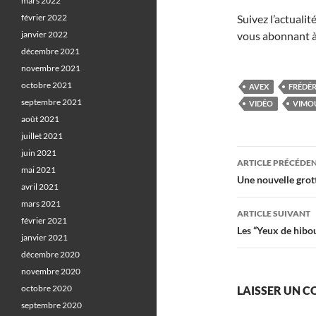
mars 2022
février 2022
Suivez l’actuali
janvier 2022
vous abonnant à
décembre 2021
novembre 2021
octobre 2021
AVEX
FRÉDÉR
septembre 2021
VIDÉO
VIMO
août 2021
juillet 2021
Navigati
juin 2021
ARTICLE PRÉCÉDE
mai 2021
des
Une nouvelle grot
avril 2021
articles
mars 2021
ARTICLE SUIVANT
février 2021
Les “Yeux de hibou
janvier 2021
décembre 2020
novembre 2020
octobre 2020
LAISSER UN 
septembre 2020