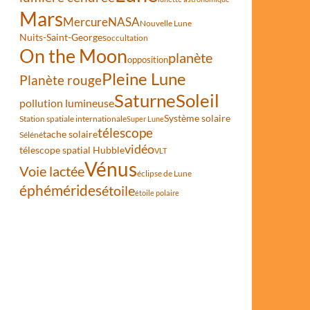
Mars
Mercure
NASA
Nouvelle Lune
Nuits-Saint-Georges
occultation
On the Moon
planète
opposition
Pleine Lune
Planète rouge
Saturne
Soleil
pollution lumineuse
Système solaire
Station spatiale internationale
Super Lune
télescope
tache solaire
Séléné
vidéo
télescope spatial Hubble
VLT
Vénus
Voie lactée
éclipse de Lune
éphémérides
étoile
étoile polaire