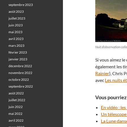
septembre 2023
août 2023
juillet 2023
juin 2023
mai 2023
avril 2023
mars 2023
Nuit d’observation col
février 2023
janvier 2023
Si vous aimez le 
décembre 2022
également les
ti
novembre 2022
Rainier
), Chris P
octobre 2022
avec
Les nuits ét
septembre 2022
août 2022
Vous pourriez 
juillet 2022
juin 2022
En vidéo : le
mai 2022
Un télescope 
avril 2022
La Lune dans