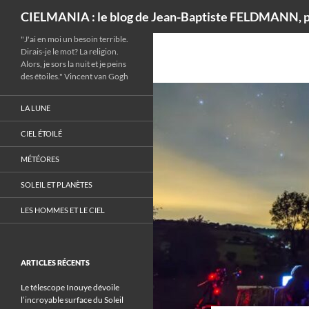
Recherche
CIELMANIA : le blog de Jean-Baptiste FELDMANN, p
"J'ai en moi un besoin terrible.
Dirais-je le mot? La religion.
Alors, je sors la nuit et je peins
des étoiles." Vincent van Gogh
LA LUNE
CIEL ÉTOILÉ
MÉTÉORES
SOLEIL ET PLANÈTES
LES HOMMES ET LE CIEL
ARTICLES RÉCENTS
Le télescope Inouye dévoile
l’incroyable surface du Soleil