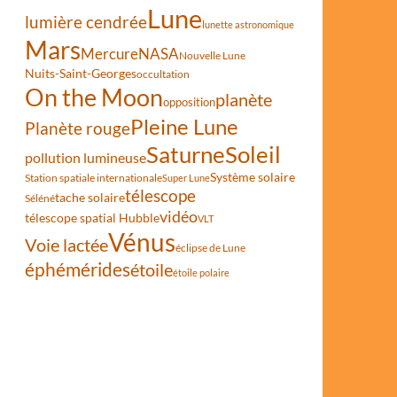
Lune
lumière cendrée
lunette astronomique
Mars
Mercure
NASA
Nouvelle Lune
Nuits-Saint-Georges
occultation
On the Moon
planète
opposition
e
Pleine Lune
Planète rouge
Saturne
Soleil
pollution lumineuse
Système solaire
Station spatiale internationale
Super Lune
télescope
tache solaire
Séléné
vidéo
télescope spatial Hubble
VLT
Vénus
Voie lactée
éclipse de Lune
éphémérides
étoile
étoile polaire