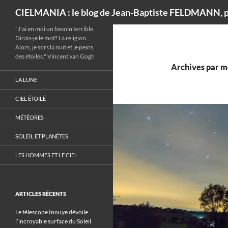
Recherche
CIELMANIA : le blog de Jean-Baptiste FELDMANN, p
"J'ai en moi un besoin terrible.
Dirais-je le mot? La religion.
Alors, je sors la nuit et je peins
des étoiles." Vincent van Gogh
Archives par mo
LA LUNE
CIEL ÉTOILÉ
MÉTÉORES
SOLEIL ET PLANÈTES
LES HOMMES ET LE CIEL
ARTICLES RÉCENTS
Le télescope Inouye dévoile
l’incroyable surface du Soleil