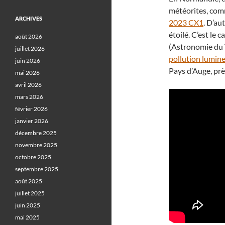
météorites, comm
ARCHIVES
2023 CX1
. D’au
étoilé. C’est le
août 2026
(Astronomie du V
juillet 2026
pollution lumin
juin 2026
Pays d’Auge, prè
mai 2026
avril 2026
mars 2026
février 2026
janvier 2026
décembre 2025
novembre 2025
octobre 2025
septembre 2025
août 2025
juillet 2025
juin 2025
mai 2025