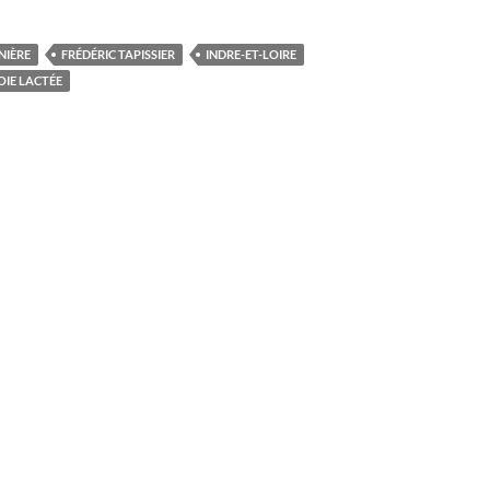
NIÈRE
FRÉDÉRIC TAPISSIER
INDRE-ET-LOIRE
OIE LACTÉE