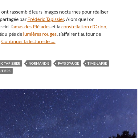
x ont rassemblé leurs images nocturnes pour réaliser
o partagée par
Frédéric Tapissier
. Alors que l’on
ciel l’
amas des Pléiades
et la
constellation d’Orion
,
 équipés de
lumières rouges
, s’affairent autour de
En vidéo : nuit d’astronomie en Normandi
.
Continuer la lecture de
→
IC TAPISSIER
NORMANDIE
PAYS D'AUGE
TIME-LAPSE
UTIERS