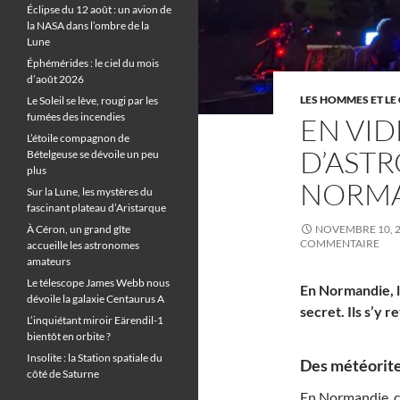
Éclipse du 12 août : un avion de
la NASA dans l’ombre de la
Lune
Éphémérides : le ciel du mois
d’août 2026
LES HOMMES ET LE 
Le Soleil se lève, rougi par les
fumées des incendies
EN VID
L’étoile compagnon de
D’AST
Bételgeuse se dévoile un peu
plus
NORM
Sur la Lune, les mystères du
fascinant plateau d’Aristarque
À Céron, un grand gîte
NOVEMBRE 10, 
COMMENTAIRE
accueille les astronomes
amateurs
Le télescope James Webb nous
En Normandie, l
dévoile la galaxie Centaurus A
secret. Ils s’y 
L’inquiétant miroir Eärendil-1
bientôt en orbite ?
Insolite : la Station spatiale du
Des météorites
côté de Saturne
En Normandie, ce