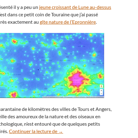
ésenté il y a peu un
jeune croissant de Lune au-dessus
C’est dans ce petit coin de Touraine que j’ai passé
 très exactement au
gîte nature de l’Epronnière
.
arantaine de kilomètres des villes de Tours et Angers,
ueille des amoureux de la nature et des oiseaux en
thologique, n’est entouré que de quelques petits
La Voie lactée se dévoile en Indre-et-L
irés.
Continuer la lecture de
→