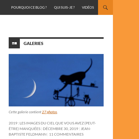
ALLER AU CONTENU
POURQUOI CE BLOG ?
QUI SUIS-JE ?
VIDÉOS
GALERIES
Cette galerie contient
27 photos
.
2019 : LES IMAGES DU CIEL QUE VOUS AVEZ (PEUT-
ÊTRE) MANQUÉES
DÉCEMBRE 30, 2019
JEAN-
BAPTISTE FELDMANN
11 COMMENTAIRES