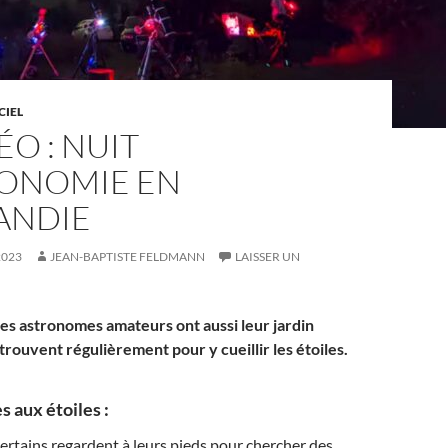
CIEL
ÉO : NUIT
RONOMIE EN
ANDIE
2023
JEAN-BAPTISTE FELDMANN
LAISSER UN
es astronomes amateurs ont aussi leur jardin
retrouvent régulièrement pour y cueillir les étoiles.
 aux étoiles :
rtains regardent à leurs pieds pour chercher des