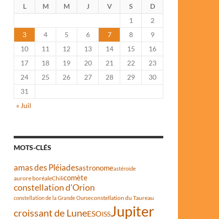
L
M
M
J
V
S
D
1
2
3
4
5
6
7
8
9
10
11
12
13
14
15
16
17
18
19
20
21
22
23
24
25
26
27
28
29
30
31
« Juil
MOTS-CLÉS
amas des Pléiades
astronome
astéroïde
comète
aurore boréale
Chili
constellation d'Orion
constellation du Taureau
constellation de la Grande Ourse
Jupiter
croissant de Lune
ESO
ISS