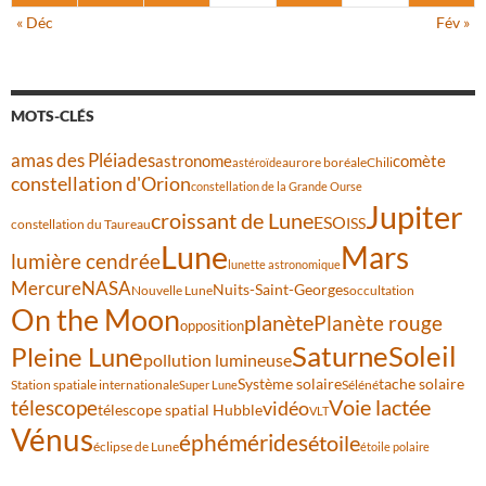
« Déc
Fév »
MOTS-CLÉS
amas des Pléiades
comète
astronome
aurore boréale
astéroïde
Chili
constellation d'Orion
constellation de la Grande Ourse
Jupiter
croissant de Lune
ESO
ISS
constellation du Taureau
Lune
Mars
lumière cendrée
lunette astronomique
Mercure
NASA
Nuits-Saint-Georges
Nouvelle Lune
occultation
On the Moon
planète
Planète rouge
opposition
Saturne
Soleil
Pleine Lune
pollution lumineuse
Système solaire
tache solaire
Station spatiale internationale
Séléné
Super Lune
Voie lactée
télescope
vidéo
télescope spatial Hubble
VLT
Vénus
éphémérides
étoile
éclipse de Lune
étoile polaire