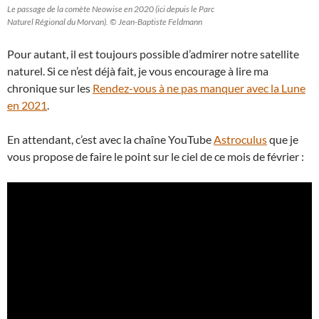
Le passage de la comète Neowise en 2020 (ici depuis le Parc
Naturel Régional du Morvan). © Jean-Baptiste Feldmann
Pour autant, il est toujours possible d’admirer notre satellite
naturel. Si ce n’est déjà fait, je vous encourage à lire ma
chronique sur les
Rendez-vous à ne pas manquer avec la Lune
en 2021
.
En attendant, c’est avec la chaîne YouTube
Astroculus
que je
vous propose de faire le point sur le ciel de ce mois de février :