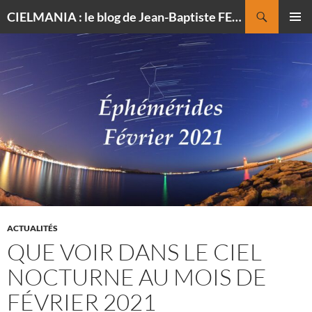
Recherche
CIELMANIA : le blog de Jean-Baptiste FELDMANN, photographe du ciel
ALLER
MENU
AU
PRINCI
CONTENU
ACTUALITÉS
QUE VOIR DANS LE CIEL
NOCTURNE AU MOIS DE
FÉVRIER 2021