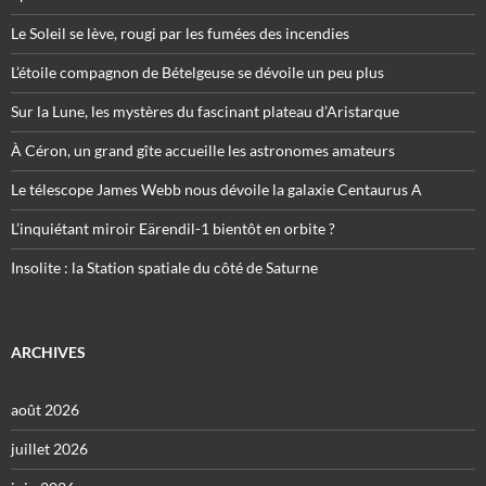
Le Soleil se lève, rougi par les fumées des incendies
L’étoile compagnon de Bételgeuse se dévoile un peu plus
Sur la Lune, les mystères du fascinant plateau d’Aristarque
À Céron, un grand gîte accueille les astronomes amateurs
Le télescope James Webb nous dévoile la galaxie Centaurus A
L’inquiétant miroir Eärendil-1 bientôt en orbite ?
Insolite : la Station spatiale du côté de Saturne
ARCHIVES
août 2026
juillet 2026