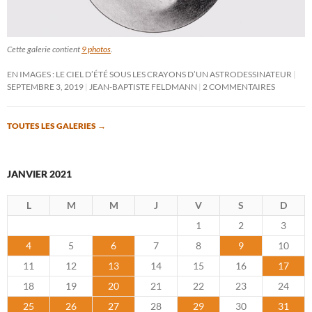
Cette galerie contient
9 photos
.
EN IMAGES : LE CIEL D’ÉTÉ SOUS LES CRAYONS D’UN ASTRODESSINATEUR
SEPTEMBRE 3, 2019
JEAN-BAPTISTE FELDMANN
2 COMMENTAIRES
TOUTES LES GALERIES
→
JANVIER 2021
L
M
M
J
V
S
D
1
2
3
4
5
6
7
8
9
10
11
12
13
14
15
16
17
18
19
20
21
22
23
24
25
26
27
28
29
30
31