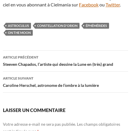
ciel en vous abonnant à Cielmania sur
Facebook
ou
Twitter
.
ASTROCULUS
CONSTELLATION D'ORION
ÉPHÉMÉRIDES
ON THE MOON
Navigation
ARTICLE PRÉCÉDENT
des
Steeven Chapados, l’artiste qui dessine la Lune en (très) grand
articles
ARTICLE SUIVANT
Caroline Herschel, astronome de l’ombre à la lumière
LAISSER UN COMMENTAIRE
Votre adresse e-mail ne sera pas publiée.
Les champs obligatoires