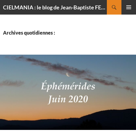
Recherche
CIELMANIA : le blog de Jean-Baptiste FELDMANN, photographe du ciel
ALLER
MENU
AU
PRINCI
CONTENU
Archives quotidiennes :