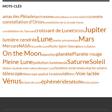
MOTS-CLÉS
amas des Pléiades
comète
astronome
aurore boréale
astéroïde
Chili
constellation d'Orion
constellation de la Grande Ourse
Jupiter
croissant de Lune
ESO
ISS
constellation du Taureau
Lune
Mars
lumière cendrée
lunette astronomique
Mercure
NASA
Nuits-Saint-Georges
Nouvelle Lune
occultation
On the Moon
planète
Planète rouge
opposition
Saturne
Soleil
Pleine Lune
pollution lumineuse
Système solaire
tache solaire
Station spatiale internationale
Séléné
Super Lune
Voie lactée
télescope
vidéo
télescope spatial Hubble
VLT
Vénus
éphémérides
étoile
éclipse de Lune
étoile polaire