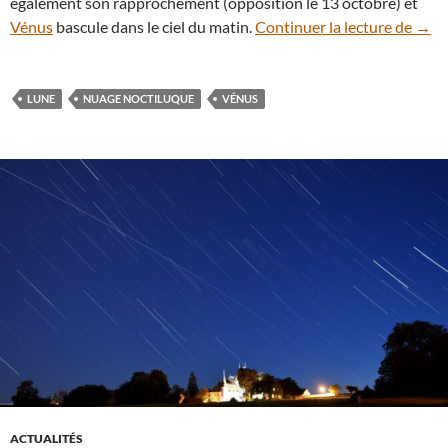
également son rapprochement (opposition le 13 octobre) et
Que v
Vénus
bascule dans le ciel du matin.
Continuer la lecture de
→
LUNE
NUAGE NOCTILUQUE
VÉNUS
ACTUALITÉS