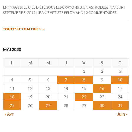
EN IMAGES : LE CIEL D’ÉTÉ SOUS LES CRAYONS D’UN ASTRODESSINATEUR
SEPTEMBRE 3, 2019
JEAN-BAPTISTE FELDMANN
2 COMMENTAIRES
TOUTES LES GALERIES
→
MAI 2020
L
M
M
J
V
S
D
1
2
3
4
5
6
7
8
9
10
11
12
13
14
15
16
17
18
19
20
21
22
23
24
25
26
27
28
29
30
31
« Avr
Juin »