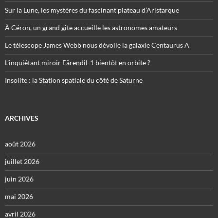
Sur la Lune, les mystères du fascinant plateau d’Aristarque
À Céron, un grand gîte accueille les astronomes amateurs
Le télescope James Webb nous dévoile la galaxie Centaurus A
L’inquiétant miroir Eärendil-1 bientôt en orbite ?
Insolite : la Station spatiale du côté de Saturne
ARCHIVES
août 2026
juillet 2026
juin 2026
mai 2026
avril 2026