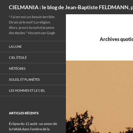
Recherche
CIELMANIA : le blog de Jean-Baptiste FELDMANN, p
"J'ai en moi un besoin terrible.
Dirais-je le mot? La religion.
Alors, je sors la nuit et je peins
des étoiles." Vincent van Gogh
Archives quotid
LA LUNE
CIEL ÉTOILÉ
MÉTÉORES
SOLEIL ET PLANÈTES
LES HOMMES ET LE CIEL
ARTICLES RÉCENTS
Éclipse du 12 août : un avion de
la NASA dans l’ombre de la