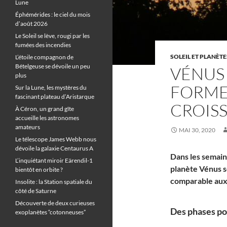
Lune
Éphémérides : le ciel du mois
d’août 2026
Le Soleil se lève, rougi par les
fumées des incendies
SOLEIL ET PLANÈTE
L’étoile compagnon de
Bételgeuse se dévoile un peu
VÉNUS 
plus
FORME 
Sur la Lune, les mystères du
fascinant plateau d’Aristarque
CROIS
À Céron, un grand gîte
accueille les astronomes
amateurs
MAI 30, 2020
Le télescope James Webb nous
dévoile la galaxie Centaurus A
Dans les semaine
L’inquiétant miroir Eärendil-1
planète Vénus 
bientôt en orbite ?
comparable aux 
Insolite : la Station spatiale du
côté de Saturne
Découverte de deux curieuses
Des phases po
exoplanètes “cotonneuses”