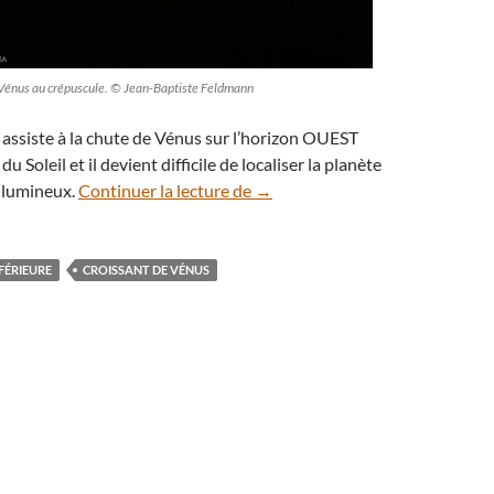
de Vénus au crépuscule. © Jean-Baptiste Feldmann
assiste à la chute de Vénus sur l’horizon OUEST
u Soleil et il devient difficile de localiser la planète
Vénus s’approche sous la forme d
s lumineux.
Continuer la lecture de
→
FÉRIEURE
CROISSANT DE VÉNUS