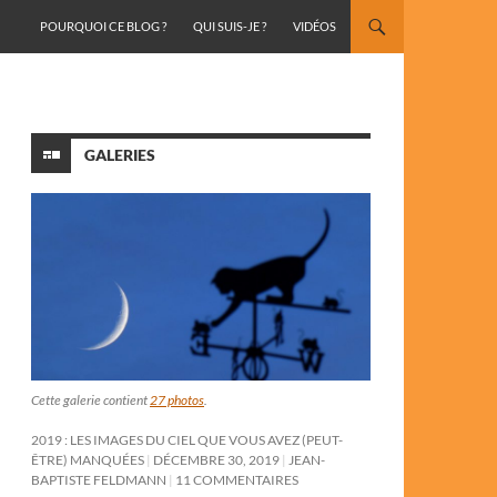
ALLER AU CONTENU
POURQUOI CE BLOG ?
QUI SUIS-JE ?
VIDÉOS
GALERIES
Cette galerie contient
27 photos
.
2019 : LES IMAGES DU CIEL QUE VOUS AVEZ (PEUT-
ÊTRE) MANQUÉES
DÉCEMBRE 30, 2019
JEAN-
BAPTISTE FELDMANN
11 COMMENTAIRES