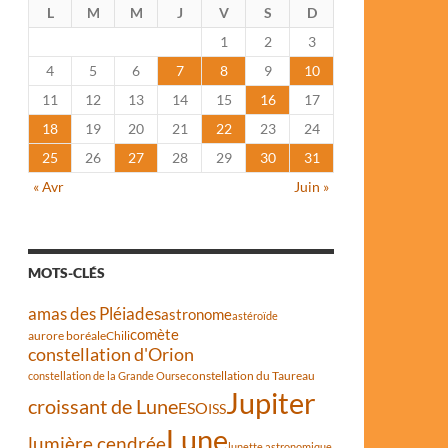
L
M
M
J
V
S
D
1
2
3
4
5
6
7
8
9
10
11
12
13
14
15
16
17
18
19
20
21
22
23
24
25
26
27
28
29
30
31
« Avr
Juin »
MOTS-CLÉS
amas des Pléiades
astronome
astéroïde
comète
aurore boréale
Chili
constellation d'Orion
constellation du Taureau
constellation de la Grande Ourse
Jupiter
croissant de Lune
ESO
ISS
Lune
lumière cendrée
lunette astronomique