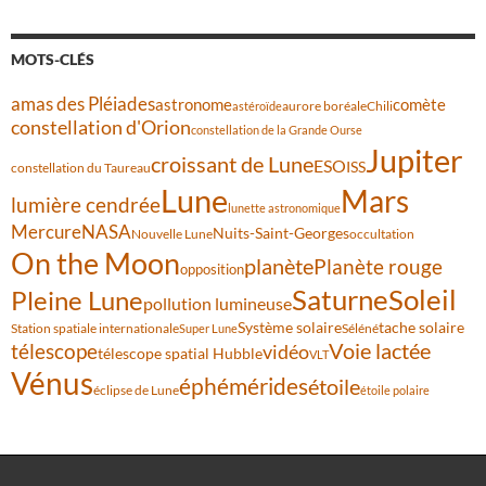
MOTS-CLÉS
amas des Pléiades
comète
astronome
aurore boréale
astéroïde
Chili
constellation d'Orion
constellation de la Grande Ourse
Jupiter
croissant de Lune
ESO
ISS
constellation du Taureau
Lune
Mars
lumière cendrée
lunette astronomique
Mercure
NASA
Nuits-Saint-Georges
Nouvelle Lune
occultation
On the Moon
planète
Planète rouge
opposition
Saturne
Soleil
Pleine Lune
pollution lumineuse
Système solaire
tache solaire
Station spatiale internationale
Séléné
Super Lune
Voie lactée
télescope
vidéo
télescope spatial Hubble
VLT
Vénus
éphémérides
étoile
éclipse de Lune
étoile polaire