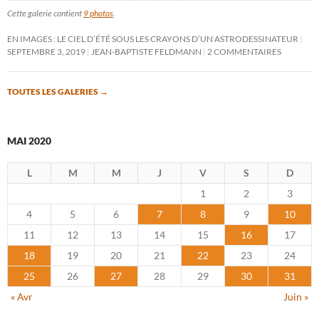
Cette galerie contient
9 photos
.
EN IMAGES : LE CIEL D’ÉTÉ SOUS LES CRAYONS D’UN ASTRODESSINATEUR
SEPTEMBRE 3, 2019
JEAN-BAPTISTE FELDMANN
2 COMMENTAIRES
TOUTES LES GALERIES
→
MAI 2020
L
M
M
J
V
S
D
1
2
3
4
5
6
7
8
9
10
11
12
13
14
15
16
17
18
19
20
21
22
23
24
25
26
27
28
29
30
31
« Avr
Juin »