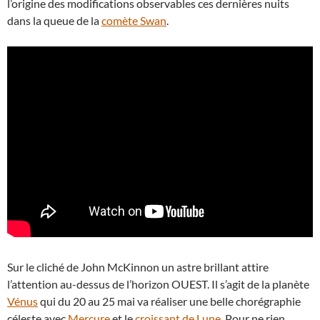
l’origine des modifications observables ces dernières nuits
dans la queue de la
comète Swan
.
Sur le cliché de John McKinnon un astre brillant attire
l’attention au-dessus de l’horizon OUEST. Il s’agit de la planète
Vénus
qui du 20 au 25 mai va réaliser une belle chorégraphie
céleste avec
Mercure
et le
croissant de Lune
. Pour ne rien