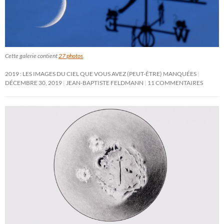
Cette galerie contient
27 photos
.
2019 : LES IMAGES DU CIEL QUE VOUS AVEZ (PEUT-ÊTRE) MANQUÉES
DÉCEMBRE 30, 2019
JEAN-BAPTISTE FELDMANN
11 COMMENTAIRES