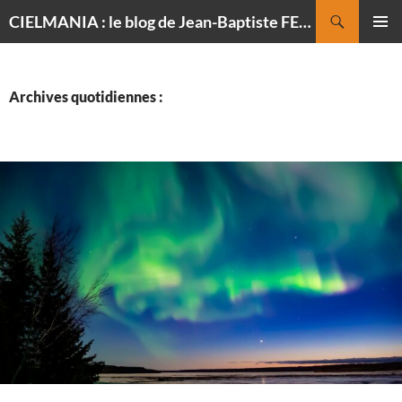
Recherche
CIELMANIA : le blog de Jean-Baptiste FELDMANN, photographe du ciel
ALLER
MENU
AU
PRINCI
CONTENU
Archives quotidiennes :