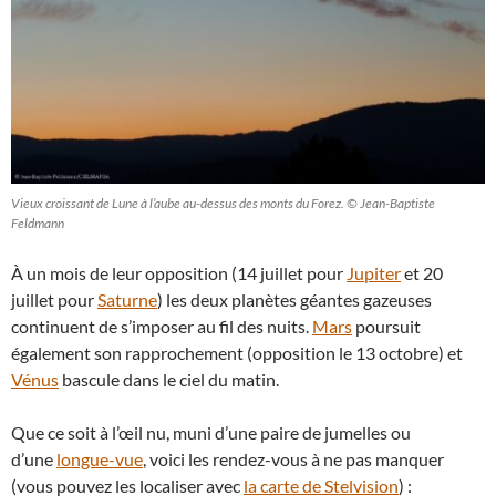
Vieux croissant de Lune à l’aube au-dessus des monts du Forez. © Jean-Baptiste
Feldmann
À un mois de leur opposition (14 juillet pour
Jupiter
et 20
juillet pour
Saturne
) les deux planètes géantes gazeuses
continuent de s’imposer au fil des nuits.
Mars
poursuit
également son rapprochement (opposition le 13 octobre) et
Vénus
bascule dans le ciel du matin.
Que ce soit à l’œil nu, muni d’une paire de jumelles ou
d’une
longue-vue
, voici les rendez-vous à ne pas manquer
(vous pouvez les localiser avec
la carte de Stelvision
) :