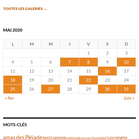
TOUTES LES GALERIES
→
MAI 2020
L
M
M
J
V
S
D
1
2
3
4
5
6
7
8
9
10
11
12
13
14
15
16
17
18
19
20
21
22
23
24
25
26
27
28
29
30
31
« Avr
Juin »
MOTS-CLÉS
amas des Pléiades
comète
astronome
aurore boréale
astéroïde
Chili