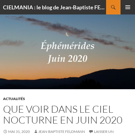
Recherche
CIELMANIA : le blog de Jean-Baptiste FELDMANN, photographe du ciel
ALLER
MENU
AU
PRINCI
CONTENU
ACTUALITÉS
QUE VOIR DANS LE CIEL
NOCTURNE EN JUIN 2020
MAI 31, 2020
JEAN-BAPTISTE FELDMANN
LAISSER UN