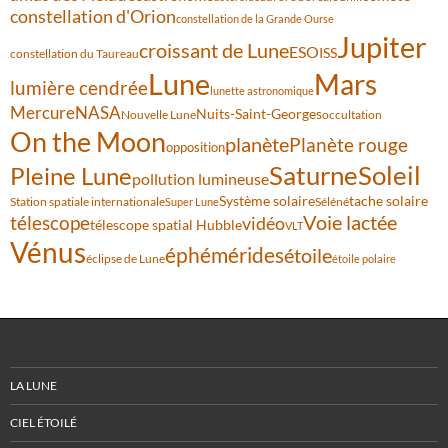
constellation d'Orion
constellation de la Grande Ourse
Jupiter
croissant de Lune
ESO
ISS
constellation du Taureau
Lune
Mars
lumière cendrée
lunette astronomique
Mercure
NASA
Nuits-Saint-Georges
Nouvelle Lune
occultation
On the Moon
planète
Planète rouge
opposition
Saturne
Soleil
Pleine Lune
pollution lumineuse
Système solaire
tache solaire
Station spatiale internationale
Séléné
Super Lune
Voie lactée
télescope
vidéo
télescope spatial Hubble
VLT
Vénus
éphémérides
étoile
éclipse de Lune
étoile polaire
LA LUNE
CIEL ÉTOILÉ