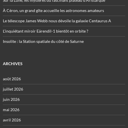
Sur la Lune, les mystères du fascinant plateau d’Aristarque
À Céron, un grand gîte accueille les astronomes amateurs
Le télescope James Webb nous dévoile la galaxie Centaurus A
L’inquiétant miroir Eärendil-1 bientôt en orbite ?
Insolite : la Station spatiale du côté de Saturne
ARCHIVES
août 2026
juillet 2026
juin 2026
mai 2026
avril 2026