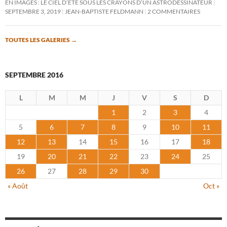
EN IMAGES : LE CIEL D’ÉTÉ SOUS LES CRAYONS D’UN ASTRODESSINATEUR
SEPTEMBRE 3, 2019
JEAN-BAPTISTE FELDMANN
2 COMMENTAIRES
TOUTES LES GALERIES
→
SEPTEMBRE 2016
L
M
M
J
V
S
D
1
2
3
4
5
6
7
8
9
10
11
12
13
14
15
16
17
18
19
20
21
22
23
24
25
26
27
28
29
30
« Août
Oct »