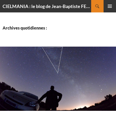
Recherche
CIELMANIA : le blog de Jean-Baptiste FELDMANN, photographe du ciel
ALLER
MENU
AU
PRINCI
CONTENU
Archives quotidiennes :