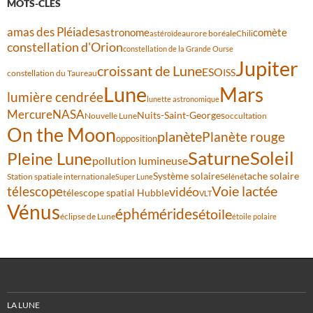
MOTS-CLÉS
amas des Pléiades
comète
astronome
aurore boréale
astéroïde
Chili
constellation d'Orion
constellation de la Grande Ourse
Jupiter
croissant de Lune
ESO
ISS
constellation du Taureau
Lune
Mars
lumière cendrée
lunette astronomique
Mercure
NASA
Nuits-Saint-Georges
Nouvelle Lune
occultation
On the Moon
planète
Planète rouge
opposition
Saturne
Soleil
Pleine Lune
pollution lumineuse
Système solaire
tache solaire
Station spatiale internationale
Séléné
Super Lune
Voie lactée
télescope
vidéo
télescope spatial Hubble
VLT
Vénus
éphémérides
étoile
éclipse de Lune
étoile polaire
LA LUNE