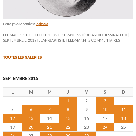
Cette galerie contient
9 photos
.
EN IMAGES : LE CIEL D’ÉTÉ SOUS LES CRAYONS D’UN ASTRODESSINATEUR
SEPTEMBRE 3, 2019
JEAN-BAPTISTE FELDMANN
2 COMMENTAIRES
TOUTES LES GALERIES
→
SEPTEMBRE 2016
L
M
M
J
V
S
D
1
2
3
4
5
6
7
8
9
10
11
12
13
14
15
16
17
18
19
20
21
22
23
24
25
26
27
28
29
30