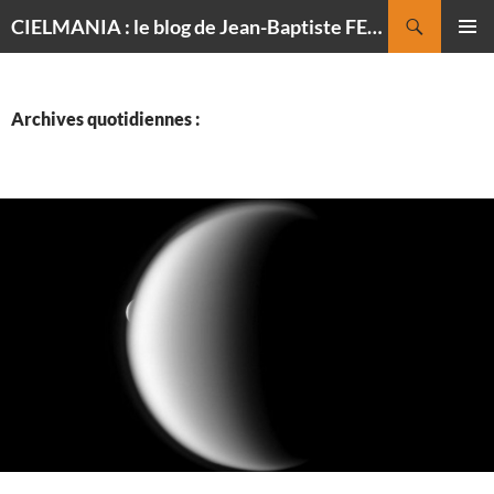
Recherche
CIELMANIA : le blog de Jean-Baptiste FELDMANN, photographe du ciel
ALLER
MENU
AU
PRINCI
CONTENU
Archives quotidiennes :