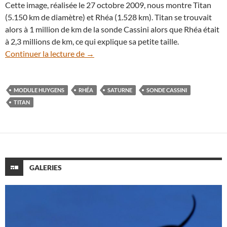
Cette image, réalisée le 27 octobre 2009, nous montre Titan
(5.150 km de diamètre) et Rhéa (1.528 km). Titan se trouvait
alors à 1 million de km de la sonde Cassini alors que Rhéa était
à 2,3 millions de km, ce qui explique sa petite taille.
Autour de Saturne : quand Titan éclipse
Continuer la lecture de
→
MODULE HUYGENS
RHÉA
SATURNE
SONDE CASSINI
TITAN
GALERIES