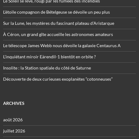
Le Soleil se lève, rougi par les fumées des incendies
L’étoile compagnon de Bételgeuse se dévoile un peu plus
Sur la Lune, les mystères du fascinant plateau d’Aristarque
À Céron, un grand gîte accueille les astronomes amateurs
Le télescope James Webb nous dévoile la galaxie Centaurus A
L’inquiétant miroir Eärendil-1 bientôt en orbite ?
Insolite : la Station spatiale du côté de Saturne
Découverte de deux curieuses exoplanètes “cotonneuses”
ARCHIVES
août 2026
juillet 2026