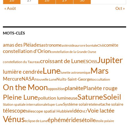
« Août
Oct »
MOTS-CLÉS
amas des Pléiades
comète
astronome
aurore boréale
astéroïde
Chili
constellation d'Orion
constellation de la Grande Ourse
Jupiter
croissant de Lune
ESO
ISS
constellation du Taureau
Lune
Mars
lumière cendrée
lunette astronomique
Mercure
NASA
Nuits-Saint-Georges
Nouvelle Lune
occultation
On the Moon
planète
Planète rouge
opposition
Saturne
Soleil
Pleine Lune
pollution lumineuse
Système solaire
tache solaire
Station spatiale internationale
Séléné
Super Lune
Voie lactée
télescope
vidéo
télescope spatial Hubble
VLT
Vénus
éphémérides
étoile
éclipse de Lune
étoile polaire