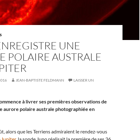
S
ENREGISTRE UNE
E POLAIRE AUSTRALE
PITER
2016
JEAN-BAPTISTE FELDMANN
LAISSER UN
ommence à livrer ses premières observations de
ne aurore polaire australe photographiée en
t, alors que les Terriens admiraient le rendez-vous
Jupiter
, la sonde Juno réalisait la première de ses 36