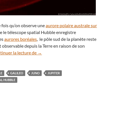
e fois qu’on observe une
aurore polaire australe sur
ue le télescope spatial Hubble enregistre
des
aurores boréales
, le pôle sud de la planète reste
nt observable depuis la Terre en raison de son
Juno enregistre une aurore polaire australe su
inuer la lecture de
→
LE
GALILEO
JUNO
JUPITER
AL HUBBLE