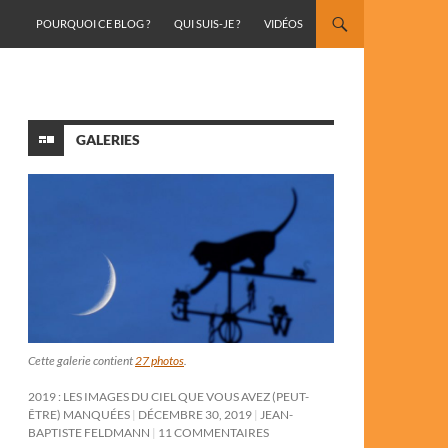
ALLER AU CONTENU
POURQUOI CE BLOG ?
QUI SUIS-JE ?
VIDÉOS
GALERIES
Cette galerie contient
27 photos
.
2019 : LES IMAGES DU CIEL QUE VOUS AVEZ (PEUT-
ÊTRE) MANQUÉES
DÉCEMBRE 30, 2019
JEAN-
BAPTISTE FELDMANN
11 COMMENTAIRES