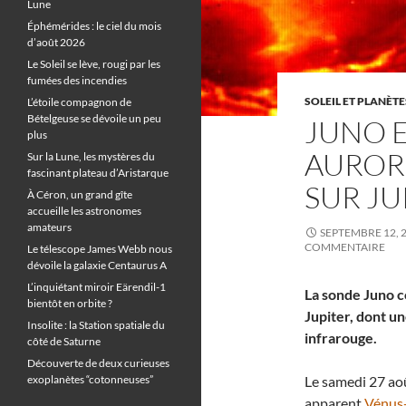
Lune
Éphémérides : le ciel du mois
d’août 2026
Le Soleil se lève, rougi par les
fumées des incendies
SOLEIL ET PLANÈTE
L’étoile compagnon de
Bételgeuse se dévoile un peu
JUNO 
plus
AUROR
Sur la Lune, les mystères du
fascinant plateau d’Aristarque
SUR JU
À Céron, un grand gîte
accueille les astronomes
amateurs
SEPTEMBRE 12, 
COMMENTAIRE
Le télescope James Webb nous
dévoile la galaxie Centaurus A
L’inquiétant miroir Eärendil-1
La sonde Juno c
bientôt en orbite ?
Jupiter, dont u
Insolite : la Station spatiale du
infrarouge.
côté de Saturne
Découverte de deux curieuses
exoplanètes “cotonneuses”
Le samedi 27 aoû
apparent
Vénus-