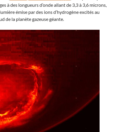
es à des longueurs d’onde allant de 3,3 à 3,6 microns,
a lumière émise par des ions d’hydrogène excités au
ud de la planète gazeuse géante.