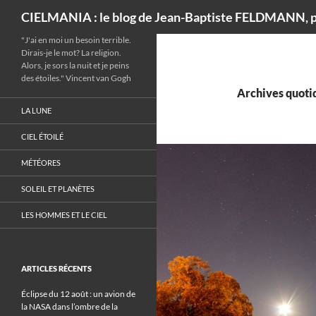
Recherche
CIELMANIA : le blog de Jean-Baptiste FELDMANN, p
"J'ai en moi un besoin terrible.
Dirais-je le mot? La religion.
Alors, je sors la nuit et je peins
des étoiles." Vincent van Gogh
Archives quotid
LA LUNE
CIEL ÉTOILÉ
MÉTÉORES
SOLEIL ET PLANÈTES
LES HOMMES ET LE CIEL
ARTICLES RÉCENTS
Éclipse du 12 août : un avion de
la NASA dans l’ombre de la