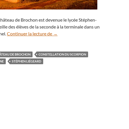
château de Brochon est devenue le lycée Stéphen-
eille des élèves de la seconde à la terminale dans un
Soirée sous la Lune et deux planètes 
nel.
Continuer la lecture de
→
ÂTEAU DE BROCHON
CONSTELLATION DU SCORPION
NE
STÉPHEN LIÉGEARD