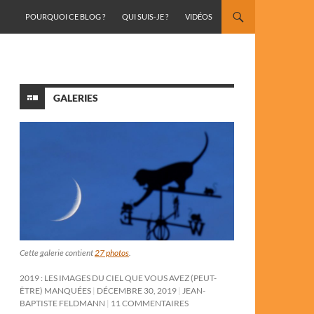
ALLER AU CONTENU
POURQUOI CE BLOG ?
QUI SUIS-JE ?
VIDÉOS
GALERIES
Cette galerie contient
27 photos
.
2019 : LES IMAGES DU CIEL QUE VOUS AVEZ (PEUT-
ÊTRE) MANQUÉES
DÉCEMBRE 30, 2019
JEAN-
BAPTISTE FELDMANN
11 COMMENTAIRES