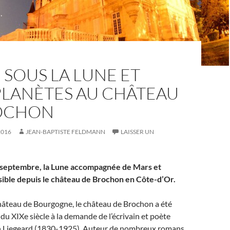
 SOUS LA LUNE ET
PLANÈTES AU CHÂTEAU
OCHON
2016
JEAN-BAPTISTE FELDMANN
LAISSER UN
9 septembre, la Lune accompagnée de Mars et
isible depuis le château de Brochon en Côte-d’Or.
hâteau de Bourgogne, le château de Brochon a été
n du XIXe siècle à la demande de l’écrivain et poète
n Liegeard (1830-1925). Auteur de nombreux romans