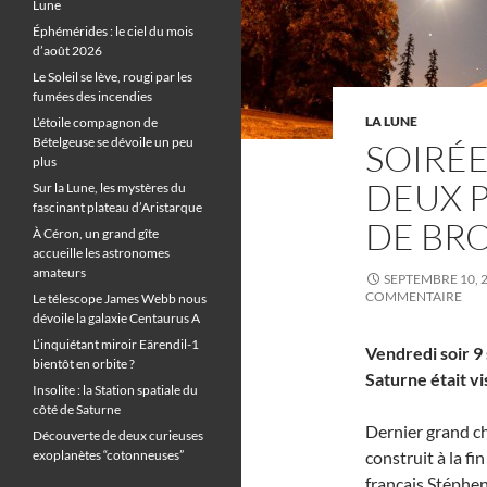
Lune
Éphémérides : le ciel du mois
d’août 2026
Le Soleil se lève, rougi par les
fumées des incendies
LA LUNE
L’étoile compagnon de
Bételgeuse se dévoile un peu
SOIRÉE
plus
DEUX 
Sur la Lune, les mystères du
fascinant plateau d’Aristarque
DE BR
À Céron, un grand gîte
accueille les astronomes
amateurs
SEPTEMBRE 10, 
COMMENTAIRE
Le télescope James Webb nous
dévoile la galaxie Centaurus A
L’inquiétant miroir Eärendil-1
Vendredi soir 
bientôt en orbite ?
Saturne était v
Insolite : la Station spatiale du
côté de Saturne
Dernier grand c
Découverte de deux curieuses
exoplanètes “cotonneuses”
construit à la fi
français Stéphe