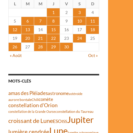
L
M
M
J
V
S
D
1
2
3
4
5
6
7
8
9
10
11
12
13
14
15
16
17
18
19
20
21
22
23
24
25
26
27
28
29
30
« Août
Oct »
MOTS-CLÉS
amas des Pléiades
astronome
astéroïde
comète
aurore boréale
Chili
constellation d'Orion
constellation du Taureau
constellation de la Grande Ourse
Jupiter
croissant de Lune
ESO
ISS
Lune
lumière cendrée
lunette astronomique