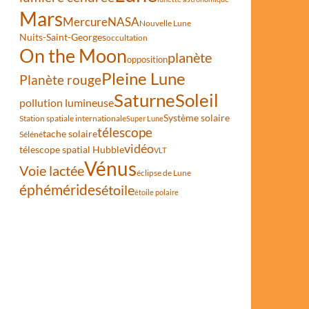
Mars
Mercure
NASA
Nouvelle Lune
Nuits-Saint-Georges
occultation
On the Moon
planète
opposition
Pleine Lune
Planète rouge
Saturne
Soleil
pollution lumineuse
Système solaire
Station spatiale internationale
Super Lune
télescope
tache solaire
Séléné
vidéo
télescope spatial Hubble
VLT
Vénus
Voie lactée
éclipse de Lune
éphémérides
étoile
étoile polaire