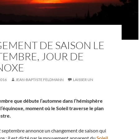
EMENT DE SAISON LE
TEMBRE, JOUR DE
INOXE
2016
JEAN-BAPTISTE FELDMANN
LAISSER UN
tembre que débute l’automne dans l’hémisphère
de l’équinoxe, moment où le Soleil traverse le plan
estre.
2 septembre annonce un changement de saison qui
aire ; il est dicté par le mouvement apparent du
Soleil
.