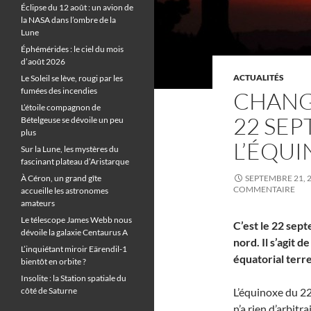
Éclipse du 12 août : un avion de
la NASA dans l’ombre de la
Lune
Éphémérides : le ciel du mois
d’août 2026
ACTUALITÉS
Le Soleil se lève, rougi par les
fumées des incendies
CHANG
L’étoile compagnon de
22 SEP
Bételgeuse se dévoile un peu
plus
L’ÉQU
Sur la Lune, les mystères du
fascinant plateau d’Aristarque
À Céron, un grand gîte
SEPTEMBRE 21, 
COMMENTAIRE
accueille les astronomes
amateurs
Le télescope James Webb nous
C’est le 22 sep
dévoile la galaxie Centaurus A
nord. Il s’agit 
L’inquiétant miroir Eärendil-1
équatorial terr
bientôt en orbite ?
Insolite : la Station spatiale du
côté de Saturne
L’équinoxe du 2
n’a rien d’arbitr