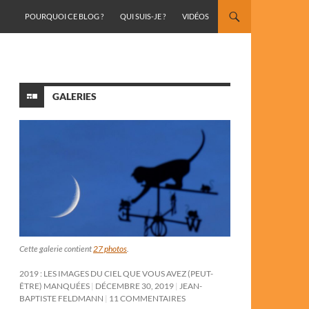
ALLER AU CONTENU
POURQUOI CE BLOG ?
QUI SUIS-JE ?
VIDÉOS
GALERIES
Cette galerie contient
27 photos
.
2019 : LES IMAGES DU CIEL QUE VOUS AVEZ (PEUT-
ÊTRE) MANQUÉES
DÉCEMBRE 30, 2019
JEAN-
BAPTISTE FELDMANN
11 COMMENTAIRES