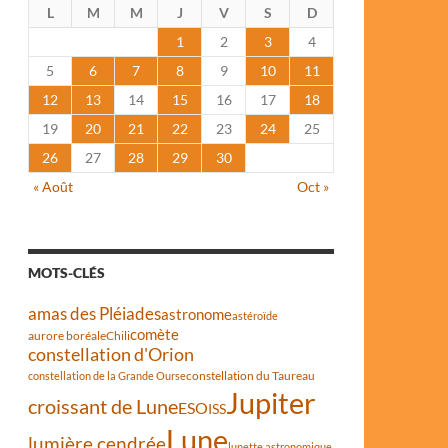
L
M
M
J
V
S
D
1
2
3
4
5
6
7
8
9
10
11
12
13
14
15
16
17
18
19
20
21
22
23
24
25
26
27
28
29
30
« Août
Oct »
MOTS-CLÉS
amas des Pléiades
astronome
astéroïde
comète
aurore boréale
Chili
constellation d'Orion
constellation du Taureau
constellation de la Grande Ourse
Jupiter
croissant de Lune
ESO
ISS
Lune
lumière cendrée
lunette astronomique