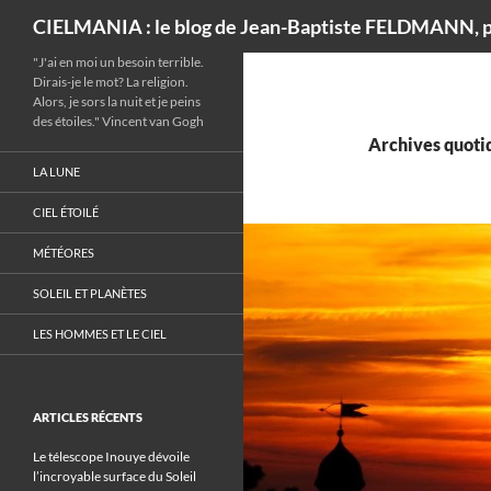
Recherche
CIELMANIA : le blog de Jean-Baptiste FELDMANN, p
"J'ai en moi un besoin terrible.
Dirais-je le mot? La religion.
Alors, je sors la nuit et je peins
des étoiles." Vincent van Gogh
Archives quotid
LA LUNE
CIEL ÉTOILÉ
MÉTÉORES
SOLEIL ET PLANÈTES
LES HOMMES ET LE CIEL
ARTICLES RÉCENTS
Le télescope Inouye dévoile
l’incroyable surface du Soleil