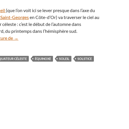
eil
(que l’on voit ici se lever presque dans l’axe du
s-Saint-Georges
en Côte-d’Or) va traverser le ciel au
 céleste : c’est le début de l’automne dans
rd, du printemps dans l’hémisphère sud.
Changement de saison le 22 septembre, jour de l’équinoxe
ture de
→
QUATEUR CÉLESTE
ÉQUINOXE
SOLEIL
SOLSTICE