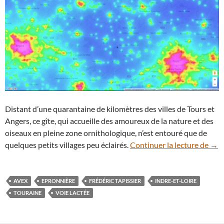
Distant d’une quarantaine de kilomètres des villes de Tours et
Angers, ce gîte, qui accueille des amoureux de la nature et des
oiseaux en pleine zone ornithologique, n’est entouré que de
La V
quelques petits villages peu éclairés.
Continuer la lecture de
→
AVEX
EPRONNIÈRE
FRÉDÉRIC TAPISSIER
INDRE-ET-LOIRE
TOURAINE
VOIE LACTÉE