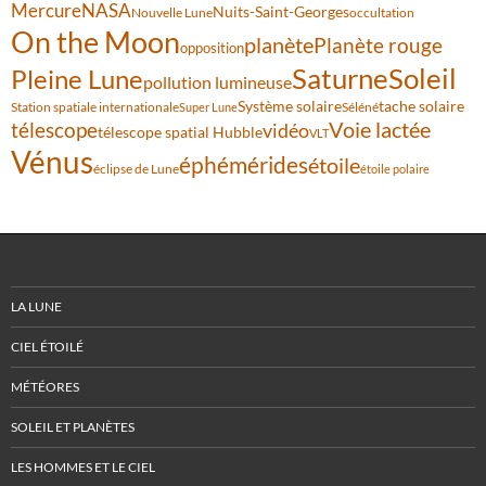
Mercure
NASA
Nuits-Saint-Georges
Nouvelle Lune
occultation
On the Moon
planète
Planète rouge
opposition
Saturne
Soleil
Pleine Lune
pollution lumineuse
Système solaire
tache solaire
Station spatiale internationale
Séléné
Super Lune
Voie lactée
télescope
vidéo
télescope spatial Hubble
VLT
Vénus
éphémérides
étoile
éclipse de Lune
étoile polaire
LA LUNE
CIEL ÉTOILÉ
MÉTÉORES
SOLEIL ET PLANÈTES
LES HOMMES ET LE CIEL