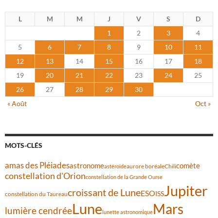
L
M
M
J
V
S
D
1
2
3
4
5
6
7
8
9
10
11
12
13
14
15
16
17
18
19
20
21
22
23
24
25
26
27
28
29
30
« Août
Oct »
MOTS-CLÉS
amas des Pléiades
comète
astronome
aurore boréale
astéroïde
Chili
constellation d'Orion
constellation de la Grande Ourse
Jupiter
croissant de Lune
ESO
ISS
constellation du Taureau
Lune
Mars
lumière cendrée
lunette astronomique