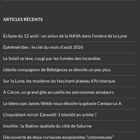
ARTICLES RÉCENTS
Éclipse du 12 août : un avion de la NASA dans l’ombre de la Lune
Éphémérides : le ciel du mois d’août 2026
Le Soleil se lève, rougi par les fumées des incendies
L’étoile compagnon de Bételgeuse se dévoile un peu plus
Sur la Lune, les mystères du fascinant plateau d’Aristarque
À Céron, un grand gîte accueille les astronomes amateurs
Le télescope James Webb nous dévoile la galaxie Centaurus A
L’inquiétant miroir Eärendil-1 bientôt en orbite ?
Insolite : la Station spatiale du côté de Saturne
Découverte de deux curieuses exoplanètes “cotonneuses”