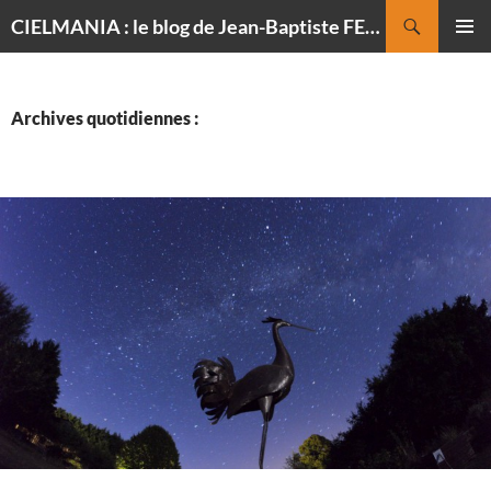
Recherche
CIELMANIA : le blog de Jean-Baptiste FELDMANN, photographe du ciel
ALLER
MENU
AU
PRINCI
CONTENU
Archives quotidiennes :