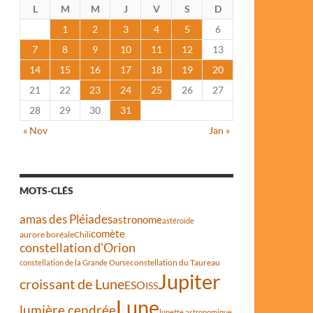
L
M
M
J
V
S
D
1
2
3
4
5
6
7
8
9
10
11
12
13
14
15
16
17
18
19
20
21
22
23
24
25
26
27
28
29
30
31
« Nov
Jan »
MOTS-CLÉS
amas des Pléiades
astronome
astéroïde
comète
aurore boréale
Chili
constellation d'Orion
constellation du Taureau
constellation de la Grande Ourse
Jupiter
croissant de Lune
ESO
ISS
Lune
lumière cendrée
lunette astronomique