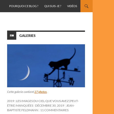
ALLER AU CONTENU
POURQUOI CE BLOG ?
QUI SUIS-JE ?
VIDÉOS
GALERIES
Cette galerie contient
27 photos
.
2019 : LES IMAGES DU CIEL QUE VOUS AVEZ (PEUT-
ÊTRE) MANQUÉES
DÉCEMBRE 30, 2019
JEAN-
BAPTISTE FELDMANN
11 COMMENTAIRES