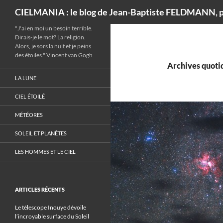
Recherche
CIELMANIA : le blog de Jean-Baptiste FELDMANN, p
"J'ai en moi un besoin terrible.
Dirais-je le mot? La religion.
Alors, je sors la nuit et je peins
des étoiles." Vincent van Gogh
Archives quotid
LA LUNE
CIEL ÉTOILÉ
MÉTÉORES
SOLEIL ET PLANÈTES
LES HOMMES ET LE CIEL
ARTICLES RÉCENTS
Le télescope Inouye dévoile
l’incroyable surface du Soleil