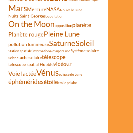
Mars
Mercure
NASA
Nouvelle Lune
Nuits-Saint-Georges
occultation
On the Moon
planète
opposition
Pleine Lune
Planète rouge
Saturne
Soleil
pollution lumineuse
Système solaire
Station spatiale internationale
Super Lune
télescope
tache solaire
Séléné
vidéo
télescope spatial Hubble
VLT
Vénus
Voie lactée
éclipse de Lune
éphémérides
étoile
étoile polaire