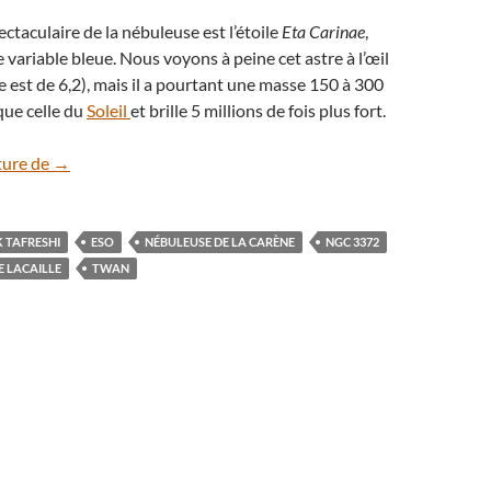
pectaculaire de la nébuleuse est l’étoile
Eta Carinae
,
variable bleue. Nous voyons à peine cet astre à l’œil
 est de 6,2), mais il a pourtant une masse 150 à 300
que celle du
Soleil
et brille 5 millions de fois plus fort.
La nébuleuse de la Carène, une immense région H II
ture de
→
 TAFRESHI
ESO
NÉBULEUSE DE LA CARÈNE
NGC 3372
E LACAILLE
TWAN