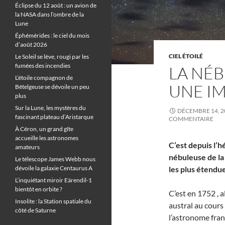
Éclipse du 12 août : un avion de
la NASA dans l’ombre de la
Lune
Éphémérides : le ciel du mois
d’août 2026
CIEL ÉTOILÉ
Le Soleil se lève, rougi par les
fumées des incendies
LA NÉB
L’étoile compagnon de
UNE IM
Bételgeuse se dévoile un peu
plus
Sur la Lune, les mystères du
DÉCEMBRE 14, 2
fascinant plateau d’Aristarque
COMMENTAIRE
À Céron, un grand gîte
accueille les astronomes
C’est depuis l’
amateurs
nébuleuse de la
Le télescope James Webb nous
dévoile la galaxie Centaurus A
les plus étendue
L’inquiétant miroir Eärendil-1
bientôt en orbite ?
C’est en 1752 , 
Insolite : la Station spatiale du
austral au cours 
côté de Saturne
l’astronome fran