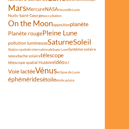
Mars
Mercure
NASA
Nouvelle Lune
Nuits-Saint-Georges
occultation
On the Moon
planète
opposition
Pleine Lune
Planète rouge
Saturne
Soleil
pollution lumineuse
Système solaire
Station spatiale internationale
Super Lune
télescope
tache solaire
Séléné
vidéo
télescope spatial Hubble
VLT
Vénus
Voie lactée
éclipse de Lune
éphémérides
étoile
étoile polaire