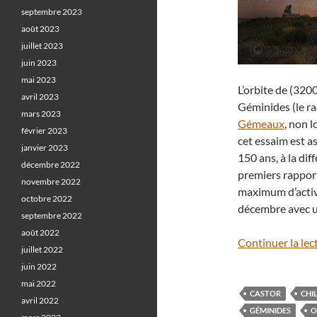
septembre 2023
août 2023
juillet 2023
juin 2023
mai 2023
L’orbite de (3200
avril 2023
Géminides (le ra
mars 2023
Gémeaux
, non l
février 2023
cet essaim est a
janvier 2023
150 ans, à la di
décembre 2022
premiers rapport
novembre 2022
maximum d’activi
octobre 2022
décembre avec u
septembre 2022
août 2022
Continuer la lec
juillet 2022
juin 2022
mai 2022
CASTOR
CHIL
avril 2022
GÉMINIDES
O