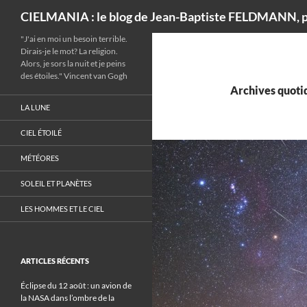
Recherche
CIELMANIA : le blog de Jean-Baptiste FELDMANN, p
"J'ai en moi un besoin terrible.
Dirais-je le mot? La religion.
Alors, je sors la nuit et je peins
des étoiles." Vincent van Gogh
Archives quotid
LA LUNE
CIEL ÉTOILÉ
MÉTÉORES
SOLEIL ET PLANÈTES
LES HOMMES ET LE CIEL
ARTICLES RÉCENTS
Éclipse du 12 août : un avion de
la NASA dans l’ombre de la