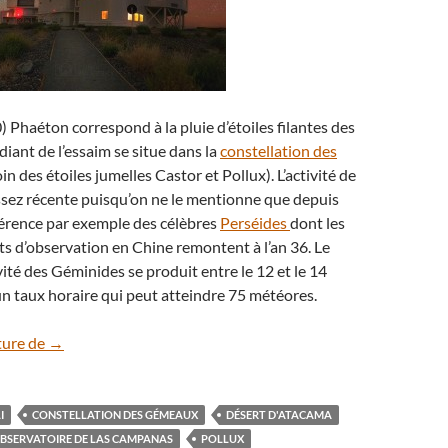
) Phaéton correspond à la pluie d’étoiles filantes des
diant de l’essaim se situe dans la
constellation des
oin des étoiles jumelles Castor et Pollux). L’activité de
ssez récente puisqu’on ne le mentionne que depuis
fférence par exemple des célèbres
Perséides
dont les
s d’observation en Chine remontent à l’an 36. Le
té des Géminides se produit entre le 12 et le 14
n taux horaire qui peut atteindre 75 météores.
Pluie de Géminides dans le ciel du désert d’Atacama
ture de
→
I
CONSTELLATION DES GÉMEAUX
DÉSERT D'ATACAMA
BSERVATOIRE DE LAS CAMPANAS
POLLUX