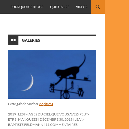
ALLER AU CONTENU
POURQUOI CE BLOG ?
QUI SUIS-JE ?
VIDÉOS
GALERIES
Cette galerie contient
27 photos
.
2019 : LES IMAGES DU CIEL QUE VOUS AVEZ (PEUT-
ÊTRE) MANQUÉES
DÉCEMBRE 30, 2019
JEAN-
BAPTISTE FELDMANN
11 COMMENTAIRES