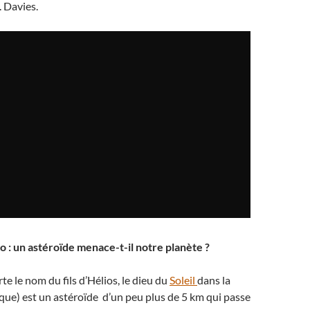
 Davies.
o : un astéroïde menace-t-il notre planète ?
te le nom du fils d’Hélios, le dieu du
Soleil
dans la
ue) est un astéroïde d’un peu plus de 5 km qui passe