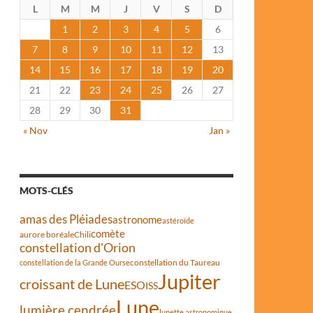
L
M
M
J
V
S
D
1
2
3
4
5
6
7
8
9
10
11
12
13
14
15
16
17
18
19
20
21
22
23
24
25
26
27
28
29
30
31
« Nov
Jan »
MOTS-CLÉS
amas des Pléiades
astronome
astéroïde
comète
aurore boréale
Chili
constellation d'Orion
constellation du Taureau
constellation de la Grande Ourse
Jupiter
croissant de Lune
ESO
ISS
Lune
lumière cendrée
lunette astronomique