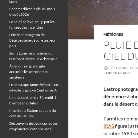
Lune
Éphémérides : le ciel du mois
d’août 2026
Le Soleil se lève, rougi par les
fumées des incendies
MÉTÉORES
L’étoile compagnon de
Bételgeuse se dévoile un peu
PLUIE 
plus
CIEL D
Sur la Lune, les mystères du
fascinant plateau d’Aristarque
À Céron, un grand gîte
DÉCEMBRE 16, 2
accueille les astronomes
COMMENTAIRE
amateurs
Le télescope James Webb nous
L’astrophotograp
dévoile la galaxie Centaurus A
décembre à phot
L’inquiétant miroir Eärendil-1
bientôt en orbite ?
dans le désert 
Insolite : la Station spatiale du
côté de Saturne
Parmi les nombre
Découverte de deux curieuses
IRAS
figure l’as
exoplanètes “cotonneuses”
octobre 1983 su