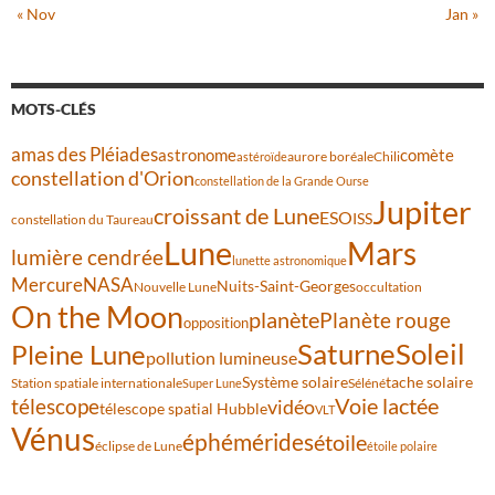
« Nov
Jan »
MOTS-CLÉS
amas des Pléiades
comète
astronome
aurore boréale
astéroïde
Chili
constellation d'Orion
constellation de la Grande Ourse
Jupiter
croissant de Lune
ESO
ISS
constellation du Taureau
Lune
Mars
lumière cendrée
lunette astronomique
Mercure
NASA
Nuits-Saint-Georges
Nouvelle Lune
occultation
On the Moon
planète
Planète rouge
opposition
Saturne
Soleil
Pleine Lune
pollution lumineuse
Système solaire
tache solaire
Station spatiale internationale
Séléné
Super Lune
Voie lactée
télescope
vidéo
télescope spatial Hubble
VLT
Vénus
éphémérides
étoile
éclipse de Lune
étoile polaire