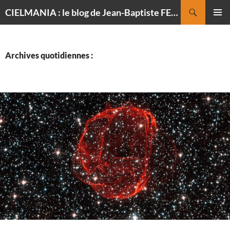
Recherche
CIELMANIA : le blog de Jean-Baptiste FELDMANN, photographe du ciel
ALLER
MENU
AU
PRINCI
CONTENU
Archives quotidiennes :