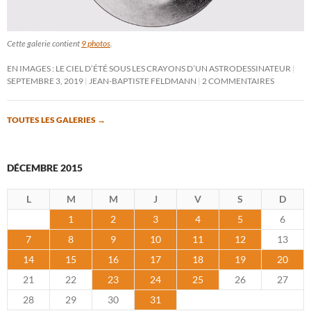
Cette galerie contient
9 photos
.
EN IMAGES : LE CIEL D’ÉTÉ SOUS LES CRAYONS D’UN ASTRODESSINATEUR
SEPTEMBRE 3, 2019
JEAN-BAPTISTE FELDMANN
2 COMMENTAIRES
TOUTES LES GALERIES
→
DÉCEMBRE 2015
L
M
M
J
V
S
D
1
2
3
4
5
6
7
8
9
10
11
12
13
14
15
16
17
18
19
20
21
22
23
24
25
26
27
28
29
30
31