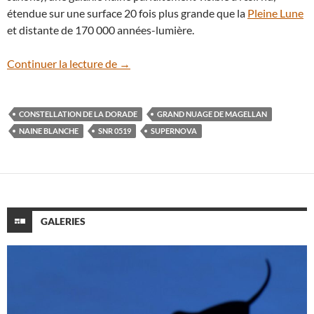
étendue sur une surface 20 fois plus grande que la
Pleine Lune
et distante de 170 000 années-lumière.
SNR 0519, un rémanent de supernova tou
Continuer la lecture de
→
CONSTELLATION DE LA DORADE
GRAND NUAGE DE MAGELLAN
NAINE BLANCHE
SNR 0519
SUPERNOVA
GALERIES