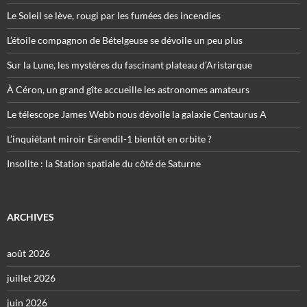
Le Soleil se lève, rougi par les fumées des incendies
L’étoile compagnon de Bételgeuse se dévoile un peu plus
Sur la Lune, les mystères du fascinant plateau d’Aristarque
À Céron, un grand gîte accueille les astronomes amateurs
Le télescope James Webb nous dévoile la galaxie Centaurus A
L’inquiétant miroir Eärendil-1 bientôt en orbite ?
Insolite : la Station spatiale du côté de Saturne
ARCHIVES
août 2026
juillet 2026
juin 2026