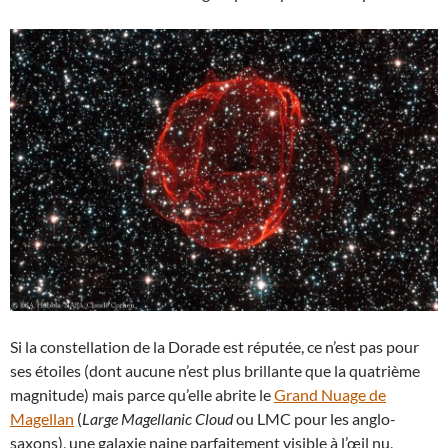
Si la constellation de la Dorade est réputée, ce n’est pas pour
ses étoiles (dont aucune n’est plus brillante que la quatrième
magnitude) mais parce qu’elle abrite le
Grand Nuage de
Magellan
(
Large Magellanic Cloud
ou LMC pour les anglo-
saxons), une galaxie naine parfaitement visible à l’œil nu,