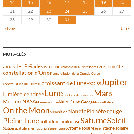
14
15
16
17
18
19
20
21
22
23
24
25
26
27
28
29
30
31
« Nov
Jan »
MOTS-CLÉS
amas des Pléiades
comète
astronome
aurore boréale
astéroïde
Chili
constellation d'Orion
constellation de la Grande Ourse
Jupiter
croissant de Lune
ESO
ISS
constellation du Taureau
Lune
Mars
lumière cendrée
lunette astronomique
Mercure
NASA
Nuits-Saint-Georges
Nouvelle Lune
occultation
On the Moon
planète
Planète rouge
opposition
Saturne
Soleil
Pleine Lune
pollution lumineuse
Système solaire
tache solaire
Station spatiale internationale
Séléné
Super Lune