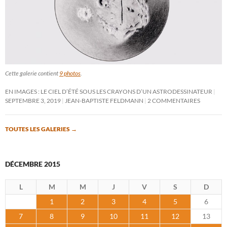
Cette galerie contient
9 photos
.
EN IMAGES : LE CIEL D’ÉTÉ SOUS LES CRAYONS D’UN ASTRODESSINATEUR
SEPTEMBRE 3, 2019
JEAN-BAPTISTE FELDMANN
2 COMMENTAIRES
TOUTES LES GALERIES
→
DÉCEMBRE 2015
L
M
M
J
V
S
D
1
2
3
4
5
6
7
8
9
10
11
12
13