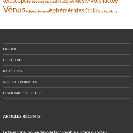
Voie lactée
télescope
vidéo
télescope spatial Hubble
VLT
Vénus
éphémérides
étoile
éclipse de Lune
étoile polaire
LA LUNE
CIEL ÉTOILÉ
MÉTÉORES
SOLEIL ET PLANÈTES
LES HOMMES ET LE CIEL
ARTICLES RÉCENTS
Le télescope Inouye dévoile l’incroyable surface du Soleil