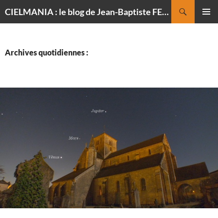
Recherche
CIELMANIA : le blog de Jean-Baptiste FELDMANN, photographe du ciel
ALLER
MENU
AU
PRINCI
CONTENU
Archives quotidiennes :