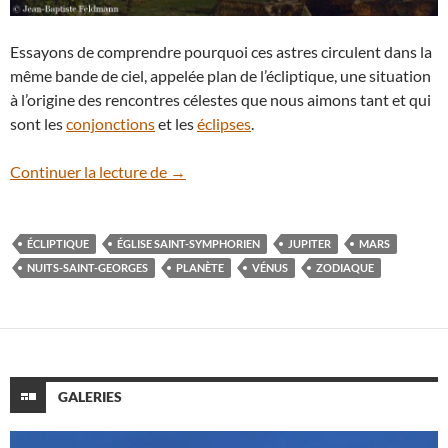
Essayons de comprendre pourquoi ces astres circulent dans la
même bande de ciel, appelée plan de l’écliptique, une situation
à l’origine des rencontres célestes que nous aimons tant et qui
sont les
conjonctions
et les
éclipses
.
Vénus, Mars et Jupiter s’étirent le long de
Continuer la lecture de
→
ÉCLIPTIQUE
ÉGLISE SAINT-SYMPHORIEN
JUPITER
MARS
NUITS-SAINT-GEORGES
PLANÈTE
VÉNUS
ZODIAQUE
GALERIES