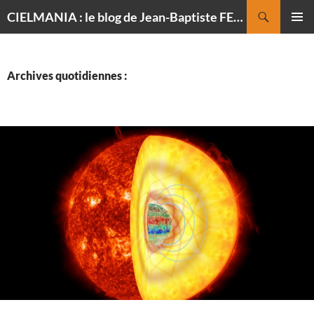
Recherche
CIELMANIA : le blog de Jean-Baptiste FELDMANN, photographe du ciel
ALLER
MENU
AU
PRINCI
CONTENU
Archives quotidiennes :