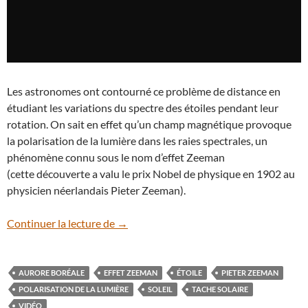
Les astronomes ont contourné ce problème de distance en
étudiant les variations du spectre des étoiles pendant leur
rotation. On sait en effet qu’un champ magnétique provoque
la polarisation de la lumière dans les raies spectrales, un
phénomène connu sous le nom d’effet Zeeman
(cette découverte a valu le prix Nobel de physique en 1902 au
physicien néerlandais Pieter Zeeman).
En vidéo : pourquoi les étoiles sont-elle
Continuer la lecture de
→
AURORE BORÉALE
EFFET ZEEMAN
ÉTOILE
PIETER ZEEMAN
POLARISATION DE LA LUMIÈRE
SOLEIL
TACHE SOLAIRE
VIDÉO