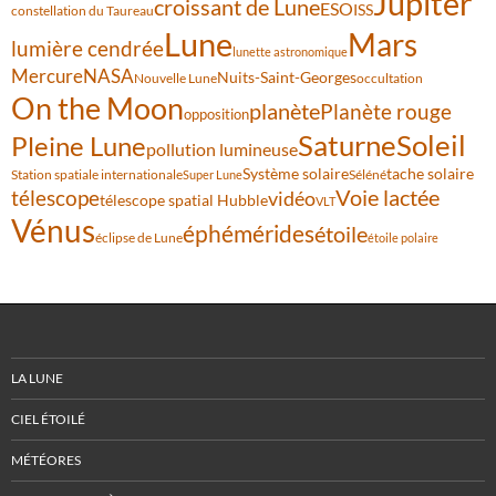
Jupiter
croissant de Lune
ESO
ISS
constellation du Taureau
Lune
Mars
lumière cendrée
lunette astronomique
Mercure
NASA
Nuits-Saint-Georges
Nouvelle Lune
occultation
On the Moon
planète
Planète rouge
opposition
Saturne
Soleil
Pleine Lune
pollution lumineuse
Système solaire
tache solaire
Station spatiale internationale
Séléné
Super Lune
Voie lactée
télescope
vidéo
télescope spatial Hubble
VLT
Vénus
éphémérides
étoile
éclipse de Lune
étoile polaire
LA LUNE
CIEL ÉTOILÉ
MÉTÉORES