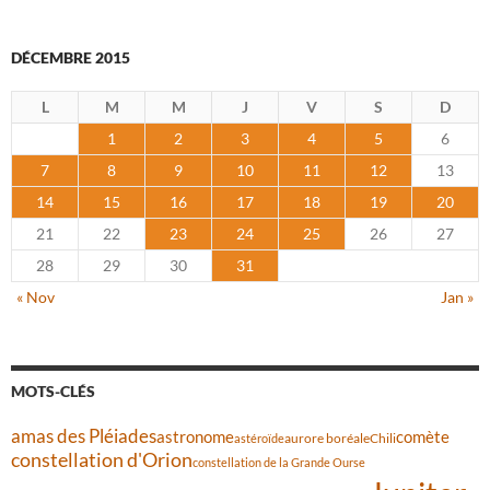
DÉCEMBRE 2015
L
M
M
J
V
S
D
1
2
3
4
5
6
7
8
9
10
11
12
13
14
15
16
17
18
19
20
21
22
23
24
25
26
27
28
29
30
31
« Nov
Jan »
MOTS-CLÉS
amas des Pléiades
comète
astronome
aurore boréale
astéroïde
Chili
constellation d'Orion
constellation de la Grande Ourse