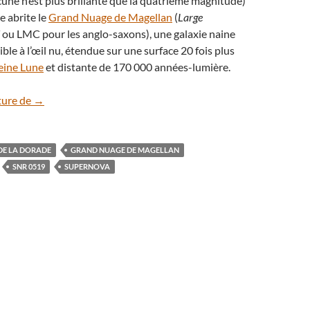
cune n’est plus brillante que la quatrième magnitude)
e abrite le
Grand Nuage de Magellan
(
Large
ou LMC pour les anglo-saxons), une galaxie naine
ble à l’œil nu, étendue sur une surface 20 fois plus
eine Lune
et distante de 170 000 années-lumière.
SNR 0519, un rémanent de supernova tout en finesse
ture de
→
DE LA DORADE
GRAND NUAGE DE MAGELLAN
SNR 0519
SUPERNOVA