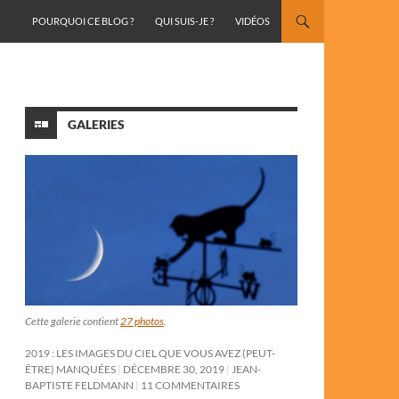
ALLER AU CONTENU
POURQUOI CE BLOG ?
QUI SUIS-JE ?
VIDÉOS
GALERIES
Cette galerie contient
27 photos
.
2019 : LES IMAGES DU CIEL QUE VOUS AVEZ (PEUT-
ÊTRE) MANQUÉES
DÉCEMBRE 30, 2019
JEAN-
BAPTISTE FELDMANN
11 COMMENTAIRES