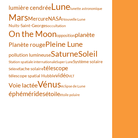
Lune
lumière cendrée
lunette astronomique
Mars
Mercure
NASA
Nouvelle Lune
Nuits-Saint-Georges
occultation
On the Moon
planète
opposition
Pleine Lune
Planète rouge
Saturne
Soleil
pollution lumineuse
Système solaire
Station spatiale internationale
Super Lune
télescope
tache solaire
Séléné
vidéo
télescope spatial Hubble
VLT
Vénus
Voie lactée
éclipse de Lune
éphémérides
étoile
étoile polaire