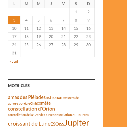
L
M
M
J
V
S
D
1
2
3
4
5
6
7
8
9
10
11
12
13
14
15
16
17
18
19
20
21
22
23
24
25
26
27
28
29
30
31
« Juil
MOTS-CLÉS
amas des Pléiades
astronome
astéroïde
comète
aurore boréale
Chili
constellation d'Orion
constellation du Taureau
constellation de la Grande Ourse
Jupiter
croissant de Lune
ESO
ISS