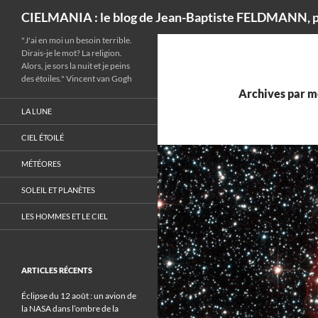
Recherche
CIELMANIA : le blog de Jean-Baptiste FELDMANN, p
"J'ai en moi un besoin terrible.
Dirais-je le mot? La religion.
Alors, je sors la nuit et je peins
des étoiles." Vincent van Gogh
Archives par m
LA LUNE
CIEL ÉTOILÉ
MÉTÉORES
SOLEIL ET PLANÈTES
LES HOMMES ET LE CIEL
ARTICLES RÉCENTS
Éclipse du 12 août : un avion de
la NASA dans l’ombre de la