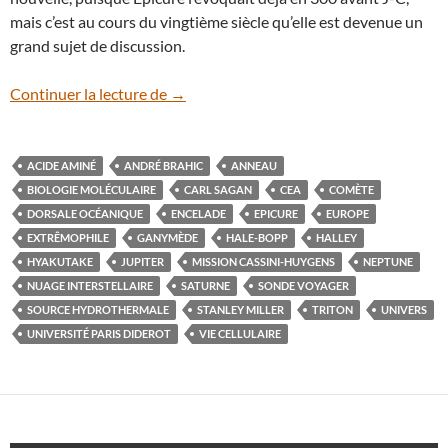
mais c’est au cours du vingtième siècle qu’elle est devenue un
grand sujet de discussion.
André Brahic en conférence à Dijon
Continuer la lecture de
→
ACIDE AMINÉ
ANDRÉ BRAHIC
ANNEAU
BIOLOGIE MOLÉCULAIRE
CARL SAGAN
CEA
COMÈTE
DORSALE OCÉANIQUE
ENCELADE
EPICURE
EUROPE
EXTRÊMOPHILE
GANYMÈDE
HALE-BOPP
HALLEY
HYAKUTAKE
JUPITER
MISSION CASSINI-HUYGENS
NEPTUNE
NUAGE INTERSTELLAIRE
SATURNE
SONDE VOYAGER
SOURCE HYDROTHERMALE
STANLEY MILLER
TRITON
UNIVERS
UNIVERSITÉ PARIS DIDEROT
VIE CELLULAIRE