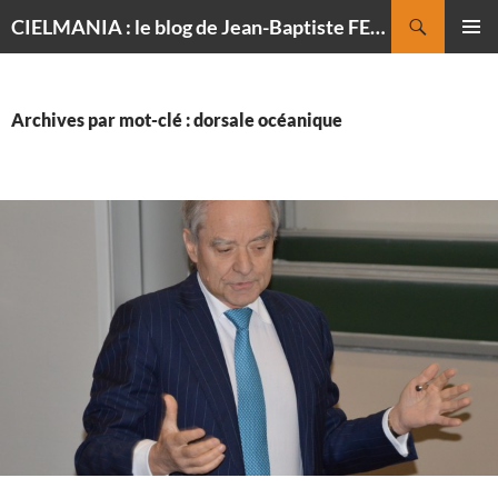
Recherche
CIELMANIA : le blog de Jean-Baptiste FELDMANN, photographe du ciel
ALLER
MENU
AU
PRINCI
CONTENU
Archives par mot-clé : dorsale océanique