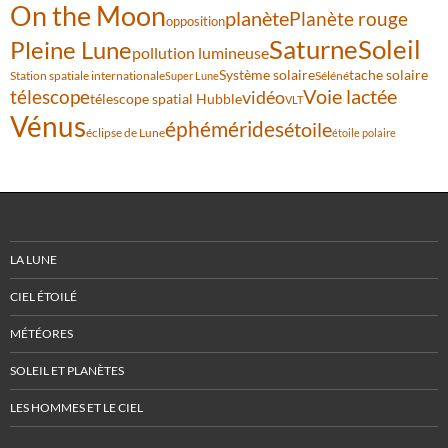
On the Moon
planète
Planète rouge
opposition
Saturne
Soleil
Pleine Lune
pollution lumineuse
Système solaire
tache solaire
Station spatiale internationale
Séléné
Super Lune
Voie lactée
télescope
vidéo
télescope spatial Hubble
VLT
Vénus
éphémérides
étoile
éclipse de Lune
étoile polaire
LA LUNE
CIEL ÉTOILÉ
MÉTÉORES
SOLEIL ET PLANÈTES
LES HOMMES ET LE CIEL