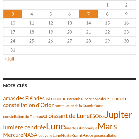
1
2
3
4
5
6
7
8
9
10
11
12
13
14
15
16
17
18
19
20
21
22
23
24
25
26
27
28
29
30
31
« Juil
MOTS-CLÉS
amas des Pléiades
comète
astronome
aurore boréale
astéroïde
Chili
constellation d'Orion
constellation de la Grande Ourse
Jupiter
croissant de Lune
ESO
ISS
constellation du Taureau
Lune
Mars
lumière cendrée
lunette astronomique
Mercure
NASA
Nuits-Saint-Georges
Nouvelle Lune
occultation