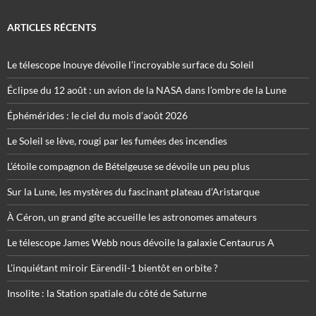
ARTICLES RÉCENTS
Le télescope Inouye dévoile l’incroyable surface du Soleil
Éclipse du 12 août : un avion de la NASA dans l’ombre de la Lune
Éphémérides : le ciel du mois d’août 2026
Le Soleil se lève, rougi par les fumées des incendies
L’étoile compagnon de Bételgeuse se dévoile un peu plus
Sur la Lune, les mystères du fascinant plateau d’Aristarque
À Céron, un grand gîte accueille les astronomes amateurs
Le télescope James Webb nous dévoile la galaxie Centaurus A
L’inquiétant miroir Eärendil-1 bientôt en orbite ?
Insolite : la Station spatiale du côté de Saturne