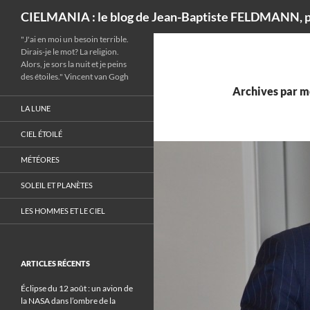
Recherche
CIELMANIA : le blog de Jean-Baptiste FELDMANN, p
"J'ai en moi un besoin terrible.
Dirais-je le mot? La religion.
Alors, je sors la nuit et je peins
des étoiles." Vincent van Gogh
Archives par m
LA LUNE
CIEL ÉTOILÉ
MÉTÉORES
SOLEIL ET PLANÈTES
LES HOMMES ET LE CIEL
ARTICLES RÉCENTS
Éclipse du 12 août : un avion de
la NASA dans l’ombre de la