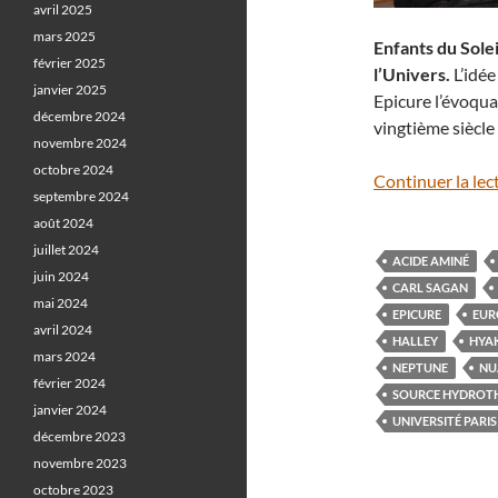
avril 2025
mars 2025
Enfants du Solei
février 2025
l’Univers.
L’idée
janvier 2025
Epicure l’évoqua
décembre 2024
vingtième siècle
novembre 2024
octobre 2024
Continuer la lec
septembre 2024
août 2024
juillet 2024
ACIDE AMINÉ
juin 2024
CARL SAGAN
mai 2024
EPICURE
EUR
avril 2024
HALLEY
HYA
mars 2024
NEPTUNE
NU
février 2024
SOURCE HYDROT
janvier 2024
UNIVERSITÉ PARI
décembre 2023
novembre 2023
octobre 2023