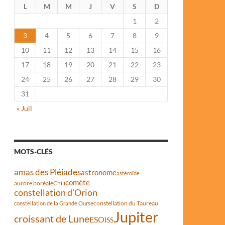
L
M
M
J
V
S
D
1
2
3
4
5
6
7
8
9
10
11
12
13
14
15
16
17
18
19
20
21
22
23
24
25
26
27
28
29
30
31
« Juil
MOTS-CLÉS
amas des Pléiades
astronome
astéroïde
comète
aurore boréale
Chili
constellation d'Orion
constellation du Taureau
constellation de la Grande Ourse
Jupiter
croissant de Lune
ESO
ISS