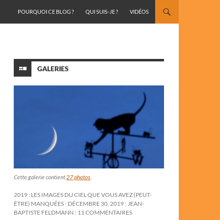
ALLER AU CONTENU
POURQUOI CE BLOG ?
QUI SUIS-JE ?
VIDÉOS
GALERIES
Cette galerie contient
27 photos
.
2019 : LES IMAGES DU CIEL QUE VOUS AVEZ (PEUT-
ÊTRE) MANQUÉES
DÉCEMBRE 30, 2019
JEAN-
BAPTISTE FELDMANN
11 COMMENTAIRES