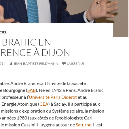
CIEL
 BRAHIC EN
RENCE À DIJON
014
JEAN-BAPTISTE FELDMANN
LAISSER UN
bre, André Brahic était l’invité de la Société
e Bourgogne (
SAB
). Né en 1942 à Paris, André Brahic
 professeur à l’
Université Paris Diderot
et au
l’Énergie Atomique (
CEA
) à Saclay. Il a participé aux
 missions d’exploration du Système solaire, la mission
 années 1980 (aux côtés de l’exobiologiste Carl
elle mission Cassini-Huygens autour de
Saturne
. Il est