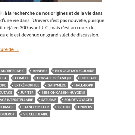
l : à la recherche de nos origines et de la vie dans
 d’une vie dans l’Univers n’est pas nouvelle, puisque
it déjà en 300 avant J-C, mais c’est au cours du
 qu’elle est devenue un grand sujet de discussion.
André Brahic en conférence à Dijon
ture de
→
ANDRÉ BRAHIC
ANNEAU
BIOLOGIE MOLÉCULAIRE
CEA
COMÈTE
DORSALE OCÉANIQUE
ENCELADE
OPE
EXTRÊMOPHILE
GANYMÈDE
HALE-BOPP
KUTAKE
JUPITER
MISSION CASSINI-HUYGENS
AGE INTERSTELLAIRE
SATURNE
SONDE VOYAGER
HERMALE
STANLEY MILLER
TRITON
UNIVERS
S DIDEROT
VIE CELLULAIRE