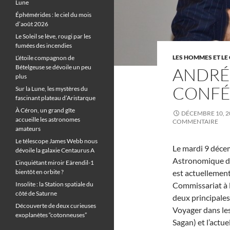
Lune
Éphémérides : le ciel du mois
d’août 2026
Le Soleil se lève, rougi par les
fumées des incendies
LES HOMMES ET LE 
L’étoile compagnon de
Bételgeuse se dévoile un peu
ANDRÉ
plus
CONFÉ
Sur la Lune, les mystères du
fascinant plateau d’Aristarque
À Céron, un grand gîte
DÉCEMBRE 10, 2
accueille les astronomes
COMMENTAIRE
amateurs
Le télescope James Webb nous
Le mardi 9 décem
dévoile la galaxie Centaurus A
Astronomique d
L’inquiétant miroir Eärendil-1
bientôt en orbite ?
est actuellement
Insolite : la Station spatiale du
Commissariat à 
côté de Saturne
deux principales
Découverte de deux curieuses
Voyager dans les
exoplanètes “cotonneuses”
Sagan) et l’actu