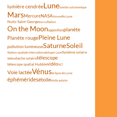
Lune
lumière cendrée
lunette astronomique
Mars
Mercure
NASA
Nouvelle Lune
Nuits-Saint-Georges
occultation
On the Moon
planète
opposition
Pleine Lune
Planète rouge
Saturne
Soleil
pollution lumineuse
Système solaire
Station spatiale internationale
Super Lune
télescope
tache solaire
Séléné
vidéo
télescope spatial Hubble
VLT
Vénus
Voie lactée
éclipse de Lune
éphémérides
étoile
étoile polaire