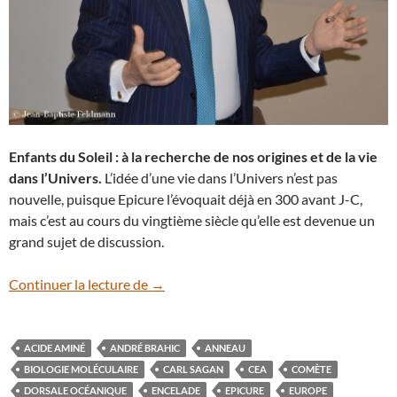
Enfants du Soleil : à la recherche de nos origines et de la vie
dans l’Univers.
L’idée d’une vie dans l’Univers n’est pas
nouvelle, puisque Epicure l’évoquait déjà en 300 avant J-C,
mais c’est au cours du vingtième siècle qu’elle est devenue un
grand sujet de discussion.
André Brahic en conférence à Dijon
Continuer la lecture de
→
ACIDE AMINÉ
ANDRÉ BRAHIC
ANNEAU
BIOLOGIE MOLÉCULAIRE
CARL SAGAN
CEA
COMÈTE
DORSALE OCÉANIQUE
ENCELADE
EPICURE
EUROPE