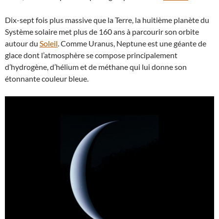
Dix-sept fois plus massive que la Terre, la huitième planète du
Système solaire met plus de 160 ans à parcourir son orbite
autour du
Soleil
. Comme Uranus, Neptune est une géante de
glace dont l’atmosphère se compose principalement
d’hydrogène, d’hélium et de méthane qui lui donne son
étonnante couleur bleue.