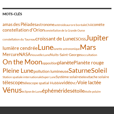
MOTS-CLÉS
amas des Pléiades
comète
astronome
aurore boréale
astéroïde
Chili
constellation d'Orion
constellation de la Grande Ourse
Jupiter
croissant de Lune
ESO
ISS
constellation du Taureau
Lune
Mars
lumière cendrée
lunette astronomique
Mercure
NASA
Nuits-Saint-Georges
Nouvelle Lune
occultation
On the Moon
planète
Planète rouge
opposition
Saturne
Soleil
Pleine Lune
pollution lumineuse
Système solaire
tache solaire
Station spatiale internationale
Séléné
Super Lune
Voie lactée
télescope
vidéo
télescope spatial Hubble
VLT
Vénus
éphémérides
étoile
éclipse de Lune
étoile polaire