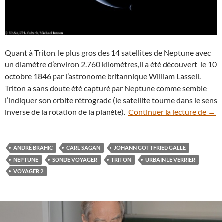
Quant à Triton, le plus gros des 14 satellites de Neptune avec
un diamètre d’environ 2.760 kilomètres,il a été découvert le 10
octobre 1846 par l’astronome britannique William Lassell.
Triton a sans doute été capturé par Neptune comme semble
l’indiquer son orbite rétrograde (le satellite tourne dans le sens
Quan
inverse de la rotation de la planète).
Continuer la lecture de
→
ANDRÉ BRAHIC
CARL SAGAN
JOHANN GOTTFRIED GALLE
NEPTUNE
SONDE VOYAGER
TRITON
URBAIN LE VERRIER
VOYAGER 2