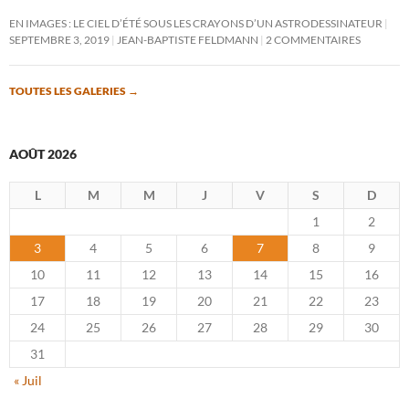
EN IMAGES : LE CIEL D’ÉTÉ SOUS LES CRAYONS D’UN ASTRODESSINATEUR
SEPTEMBRE 3, 2019
JEAN-BAPTISTE FELDMANN
2 COMMENTAIRES
TOUTES LES GALERIES
→
AOÛT 2026
L
M
M
J
V
S
D
1
2
3
4
5
6
7
8
9
10
11
12
13
14
15
16
17
18
19
20
21
22
23
24
25
26
27
28
29
30
31
« Juil