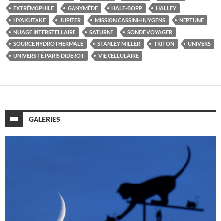
EXTRÊMOPHILE
GANYMÈDE
HALE-BOPP
HALLEY
HYAKUTAKE
JUPITER
MISSION CASSINI-HUYGENS
NEPTUNE
NUAGE INTERSTELLAIRE
SATURNE
SONDE VOYAGER
SOURCE HYDROTHERMALE
STANLEY MILLER
TRITON
UNIVERS
UNIVERSITÉ PARIS DIDEROT
VIE CELLULAIRE
GALERIES