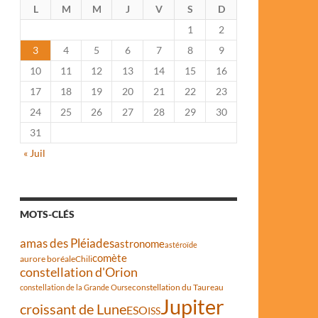
L
M
M
J
V
S
D
1
2
3
4
5
6
7
8
9
10
11
12
13
14
15
16
17
18
19
20
21
22
23
24
25
26
27
28
29
30
31
« Juil
MOTS-CLÉS
amas des Pléiades
astronome
astéroïde
comète
aurore boréale
Chili
constellation d'Orion
constellation du Taureau
constellation de la Grande Ourse
Jupiter
croissant de Lune
ESO
ISS