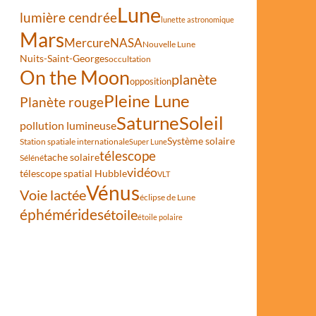
Lune
lumière cendrée
lunette astronomique
Mars
Mercure
NASA
Nouvelle Lune
Nuits-Saint-Georges
occultation
On the Moon
planète
opposition
Pleine Lune
Planète rouge
Saturne
Soleil
pollution lumineuse
Système solaire
Station spatiale internationale
Super Lune
télescope
tache solaire
Séléné
vidéo
télescope spatial Hubble
VLT
Vénus
Voie lactée
éclipse de Lune
éphémérides
étoile
n
étoile polaire