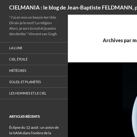
Recherche
CIELMANIA : le blog de Jean-Baptiste FELDMANN, p
"J'ai en moi un besoin terrible.
Dirais-je le mot? La religion.
Alors, je sors la nuit et je peins
des étoiles." Vincent van Gogh
Archives par mo
LA LUNE
CIEL ÉTOILÉ
MÉTÉORES
SOLEIL ET PLANÈTES
LES HOMMES ET LE CIEL
ARTICLES RÉCENTS
Éclipse du 12 août : un avion de
la NASA dans l’ombre de la