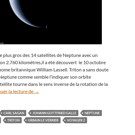
le plus gros des 14 satellites de Neptune avec un
on 2.760 kilomètres,il a été découvert le 10 octobre
nome britannique William Lassell. Triton a sans doute
 Neptune comme semble l’indiquer son orbite
tellite tourne dans le sens inverse de la rotation de la
Quand Voyager 2 immortalisait Neptune et Trito
uer la lecture de
→
CARL SAGAN
JOHANN GOTTFRIED GALLE
NEPTUNE
TRITON
URBAIN LE VERRIER
VOYAGER 2