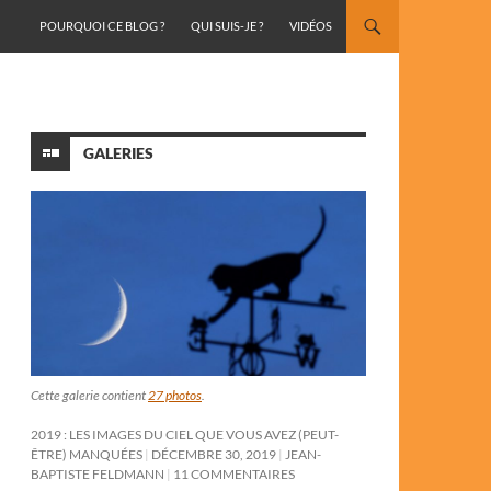
ALLER AU CONTENU
POURQUOI CE BLOG ?
QUI SUIS-JE ?
VIDÉOS
GALERIES
Cette galerie contient
27 photos
.
2019 : LES IMAGES DU CIEL QUE VOUS AVEZ (PEUT-
ÊTRE) MANQUÉES
DÉCEMBRE 30, 2019
JEAN-
BAPTISTE FELDMANN
11 COMMENTAIRES