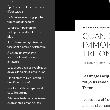
Lune
Éphémérides : le ciel du mois
d’août 2026
Le Soleil se lève, rougi par les
fumées des incendies
SOLEIL ET PLANÈTE
L’étoile compagnon de
Bételgeuse se dévoile un peu
QUAND
plus
IMMOR
Sur la Lune, les mystères du
fascinant plateau d’Aristarque
TRITO
À Céron, un grand gîte
accueille les astronomes
amateurs
JUIN 16, 2016
Le télescope James Webb nous
dévoile la galaxie Centaurus A
Les images acqu
L’inquiétant miroir Eärendil-1
toujours rêver,
bientôt en orbite ?
Triton.
Insolite : la Station spatiale du
côté de Saturne
Découverte de deux curieuses
Neptune a été d
exoplanètes “cotonneuses”
allemand Johann 