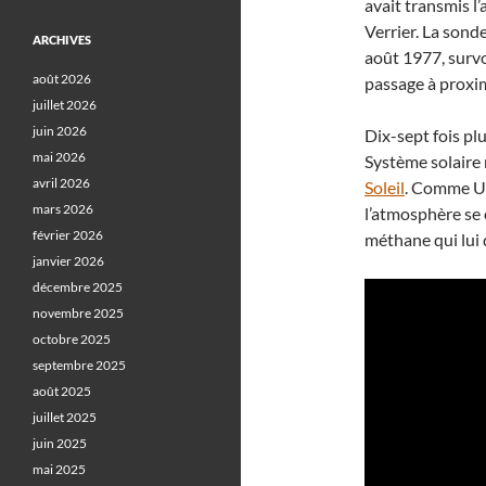
avait transmis l
Verrier. La sond
ARCHIVES
août 1977, survo
août 2026
passage à proxim
juillet 2026
juin 2026
Dix-sept fois pl
mai 2026
Système solaire 
avril 2026
Soleil
. Comme Ur
mars 2026
l’atmosphère se
février 2026
méthane qui lui
janvier 2026
décembre 2025
novembre 2025
octobre 2025
septembre 2025
août 2025
juillet 2025
juin 2025
mai 2025