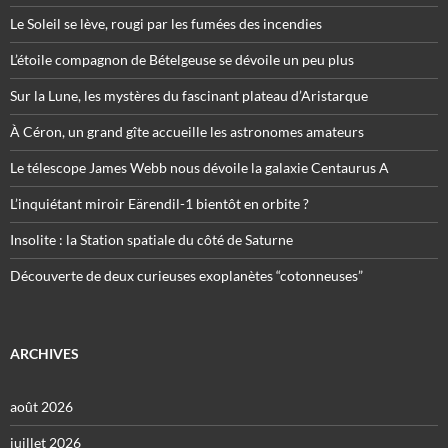
Le Soleil se lève, rougi par les fumées des incendies
L’étoile compagnon de Bételgeuse se dévoile un peu plus
Sur la Lune, les mystères du fascinant plateau d’Aristarque
À Céron, un grand gîte accueille les astronomes amateurs
Le télescope James Webb nous dévoile la galaxie Centaurus A
L’inquiétant miroir Eärendil-1 bientôt en orbite ?
Insolite : la Station spatiale du côté de Saturne
Découverte de deux curieuses exoplanètes “cotonneuses”
ARCHIVES
août 2026
juillet 2026