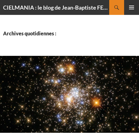
Recherche
CIELMANIA : le blog de Jean-Baptiste FELDMANN, photographe du ciel
ALLER
MENU
AU
PRINCI
CONTENU
Archives quotidiennes :