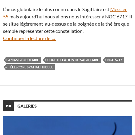
L’amas globulaire le plus connu dans le Sagittaire est
Messier
55
mais aujourd’hui nous allons nous intéresser à NGC 6717. Il
se situe légèrement au-dessus de la poignée de la théière que
semble représenter cette constellation.
NGC 6717, l’amas globulaire qui scintille 
Continuer la lecture de
→
AMAS GLOBULAIRE
CONSTELLATION DU SAGITTAIRE
NGC 6717
TÉLESCOPE SPATIAL HUBBLE
GALERIES