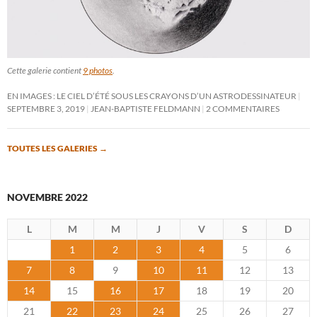
Cette galerie contient
9 photos
.
EN IMAGES : LE CIEL D’ÉTÉ SOUS LES CRAYONS D’UN ASTRODESSINATEUR
SEPTEMBRE 3, 2019
JEAN-BAPTISTE FELDMANN
2 COMMENTAIRES
TOUTES LES GALERIES
→
NOVEMBRE 2022
L
M
M
J
V
S
D
1
2
3
4
5
6
7
8
9
10
11
12
13
14
15
16
17
18
19
20
21
22
23
24
25
26
27