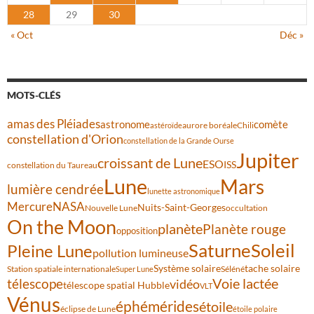
28
29
30
« Oct
Déc »
MOTS-CLÉS
amas des Pléiades
comète
astronome
aurore boréale
astéroïde
Chili
constellation d'Orion
constellation de la Grande Ourse
Jupiter
croissant de Lune
ESO
ISS
constellation du Taureau
Lune
Mars
lumière cendrée
lunette astronomique
Mercure
NASA
Nuits-Saint-Georges
Nouvelle Lune
occultation
On the Moon
planète
Planète rouge
opposition
Saturne
Soleil
Pleine Lune
pollution lumineuse
Système solaire
tache solaire
Station spatiale internationale
Séléné
Super Lune
Voie lactée
télescope
vidéo
télescope spatial Hubble
VLT
Vénus
éphémérides
étoile
éclipse de Lune
étoile polaire