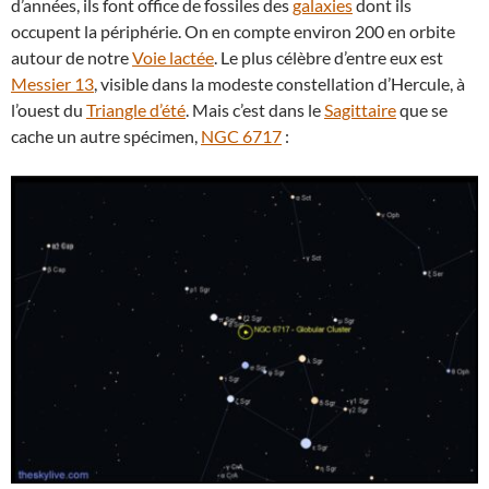
d’années, ils font office de fossiles des
galaxies
dont ils
occupent la périphérie. On en compte environ 200 en orbite
autour de notre
Voie lactée
. Le plus célèbre d’entre eux est
Messier 13
, visible dans la modeste constellation d’Hercule, à
l’ouest du
Triangle d’été
. Mais c’est dans le
Sagittaire
que se
cache un autre spécimen,
NGC 6717
: