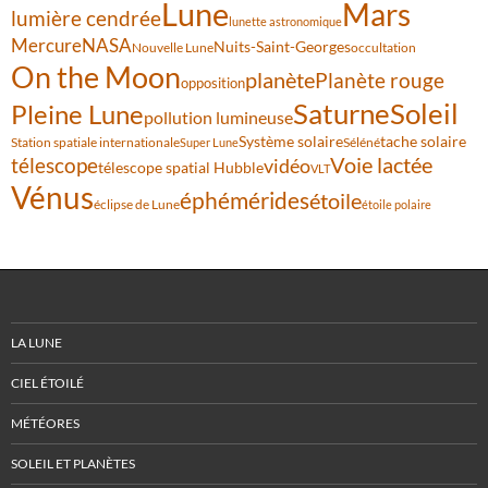
Lune
Mars
lumière cendrée
lunette astronomique
Mercure
NASA
Nuits-Saint-Georges
Nouvelle Lune
occultation
On the Moon
planète
Planète rouge
opposition
Saturne
Soleil
Pleine Lune
pollution lumineuse
Système solaire
tache solaire
Station spatiale internationale
Séléné
Super Lune
Voie lactée
télescope
vidéo
télescope spatial Hubble
VLT
Vénus
éphémérides
étoile
éclipse de Lune
étoile polaire
LA LUNE
CIEL ÉTOILÉ
MÉTÉORES
SOLEIL ET PLANÈTES