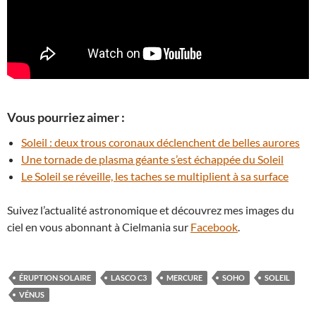
Vous pourriez aimer :
Soleil : deux trous coronaux déclenchent de belles aurores
Une tornade de plasma géante s’est échappée du Soleil
Le Soleil se réveille, les taches se multiplient à sa surface
Suivez l’actualité astronomique et découvrez mes images du
ciel en vous abonnant à Cielmania sur
Facebook
.
ÉRUPTION SOLAIRE
LASCO C3
MERCURE
SOHO
SOLEIL
VÉNUS