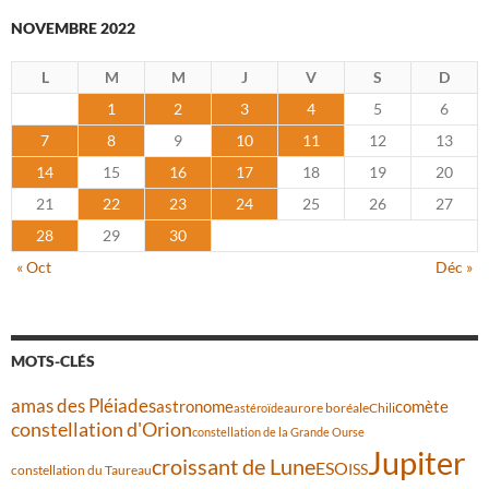
NOVEMBRE 2022
L
M
M
J
V
S
D
1
2
3
4
5
6
7
8
9
10
11
12
13
14
15
16
17
18
19
20
21
22
23
24
25
26
27
28
29
30
« Oct
Déc »
MOTS-CLÉS
amas des Pléiades
comète
astronome
aurore boréale
astéroïde
Chili
constellation d'Orion
constellation de la Grande Ourse
Jupiter
croissant de Lune
ESO
ISS
constellation du Taureau