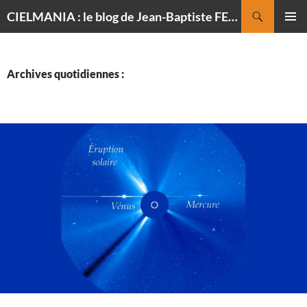
Recherche
CIELMANIA : le blog de Jean-Baptiste FELDMANN, photographe du ciel
ALLER
MENU
AU
PRINCI
CONTENU
Archives quotidiennes :