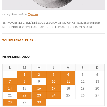
Cette galerie contient
9 photos
.
EN IMAGES : LE CIEL D’ÉTÉ SOUS LES CRAYONS D’UN ASTRODESSINATEUR
SEPTEMBRE 3, 2019
JEAN-BAPTISTE FELDMANN
2 COMMENTAIRES
TOUTES LES GALERIES
→
NOVEMBRE 2022
L
M
M
J
V
S
D
1
2
3
4
5
6
7
8
9
10
11
12
13
14
15
16
17
18
19
20
21
22
23
24
25
26
27
28
29
30