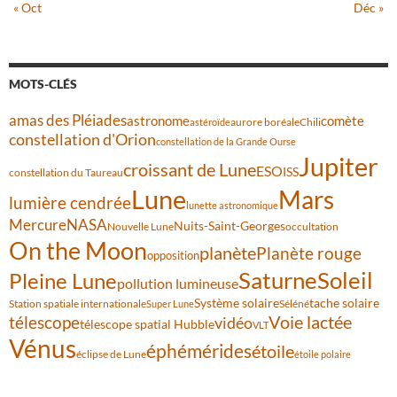
« Oct
Déc »
MOTS-CLÉS
amas des Pléiades
comète
astronome
aurore boréale
astéroïde
Chili
constellation d'Orion
constellation de la Grande Ourse
Jupiter
croissant de Lune
ESO
ISS
constellation du Taureau
Lune
Mars
lumière cendrée
lunette astronomique
Mercure
NASA
Nuits-Saint-Georges
Nouvelle Lune
occultation
On the Moon
planète
Planète rouge
opposition
Saturne
Soleil
Pleine Lune
pollution lumineuse
Système solaire
tache solaire
Station spatiale internationale
Séléné
Super Lune
Voie lactée
télescope
vidéo
télescope spatial Hubble
VLT
Vénus
éphémérides
étoile
éclipse de Lune
étoile polaire