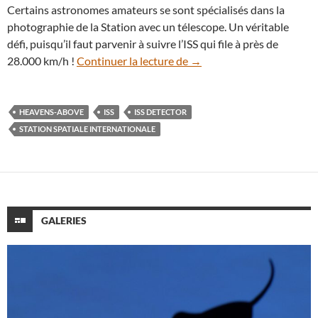
Certains astronomes amateurs se sont spécialisés dans la
photographie de la Station avec un télescope. Un véritable
défi, puisqu’il faut parvenir à suivre l’ISS qui file à près de
Pendant trois semaines, ad
28.000 km/h !
Continuer la lecture de
→
HEAVENS-ABOVE
ISS
ISS DETECTOR
STATION SPATIALE INTERNATIONALE
GALERIES