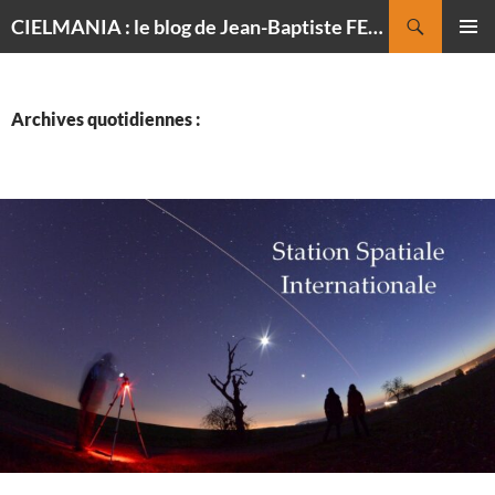
Recherche
CIELMANIA : le blog de Jean-Baptiste FELDMANN, photographe du ciel
ALLER
MENU
AU
PRINCI
CONTENU
Archives quotidiennes :