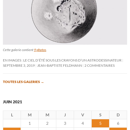
Cette galerie contient
9 photos
.
EN IMAGES : LE CIEL D’ÉTÉ SOUS LES CRAYONS D’UN ASTRODESSINATEUR
SEPTEMBRE 3, 2019
JEAN-BAPTISTE FELDMANN
2 COMMENTAIRES
TOUTES LES GALERIES
→
JUIN 2021
L
M
M
J
V
S
D
1
2
3
4
5
6