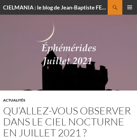
Recherche
CIELMANIA : le blog de Jean-Baptiste FELDMANN, photographe du ciel
ALLER
MENU
AU
PRINCI
CONTENU
ACTUALITÉS
QU’ALLEZ-VOUS OBSERVER
DANS LE CIEL NOCTURNE
EN JUILLET 2021 ?