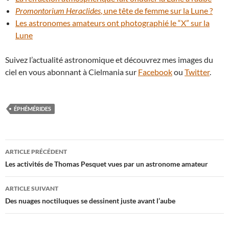
Promontorium Heraclides
, une tête de femme sur la Lune ?
Les astronomes amateurs ont photographié le “X” sur la
Lune
Suivez l’actualité astronomique et découvrez mes images du
ciel en vous abonnant à Cielmania sur
Facebook
ou
Twitter
.
ÉPHÉMÉRIDES
Navigation
ARTICLE PRÉCÉDENT
des
Les activités de Thomas Pesquet vues par un astronome amateur
articles
ARTICLE SUIVANT
Des nuages noctiluques se dessinent juste avant l’aube