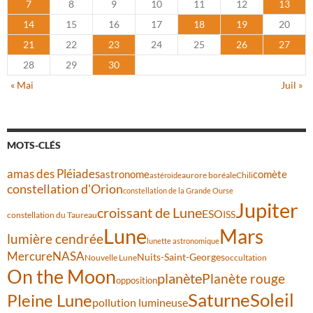
7
8
9
10
11
12
13
14
15
16
17
18
19
20
21
22
23
24
25
26
27
28
29
30
« Mai
Juil »
MOTS-CLÉS
amas des Pléiades
comète
astronome
aurore boréale
astéroïde
Chili
constellation d'Orion
constellation de la Grande Ourse
Jupiter
croissant de Lune
ESO
ISS
constellation du Taureau
Lune
Mars
lumière cendrée
lunette astronomique
Mercure
NASA
Nuits-Saint-Georges
Nouvelle Lune
occultation
On the Moon
planète
Planète rouge
opposition
Saturne
Soleil
Pleine Lune
pollution lumineuse