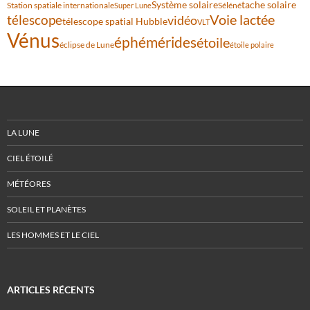
Système solaire
tache solaire
Station spatiale internationale
Séléné
Super Lune
Voie lactée
télescope
vidéo
télescope spatial Hubble
VLT
Vénus
éphémérides
étoile
éclipse de Lune
étoile polaire
LA LUNE
CIEL ÉTOILÉ
MÉTÉORES
SOLEIL ET PLANÈTES
LES HOMMES ET LE CIEL
ARTICLES RÉCENTS