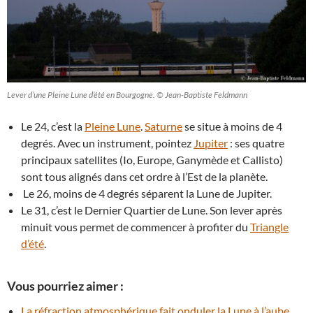
Lever d’une Pleine Lune d’été en Bourgogne. © Jean-Baptiste Feldmann
Le 24, c’est la
Pleine Lune
.
Saturne
se situe à moins de 4
degrés. Avec un instrument, pointez
Jupiter
: ses quatre
principaux satellites (Io, Europe, Ganymède et Callisto)
sont tous alignés dans cet ordre à l’Est de la planète.
Le 26, moins de 4 degrés séparent la Lune de Jupiter.
Le 31, c’est le Dernier Quartier de Lune. Son lever après
minuit vous permet de commencer à profiter du
Triangle
d’été
.
Vous pourriez aimer :
La réfraction atmosphérique fait onduler la Lune à l’aube