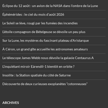
Éclipse du 12 août : un avion de la NASA dans l’ombre de la Lune
Éphémérides : le ciel du mois d’août 2026
Le Soleil se lève, rougi par les fumées des incendies
L’étoile compagnon de Bételgeuse se dévoile un peu plus
Sur la Lune, les mystères du fascinant plateau d’Aristarque
À Céron, un grand gîte accueille les astronomes amateurs
Le télescope James Webb nous dévoile la galaxie Centaurus A
L’inquiétant miroir Eärendil-1 bientôt en orbite ?
Insolite : la Station spatiale du côté de Saturne
Découverte de deux curieuses exoplanètes “cotonneuses”
ARCHIVES