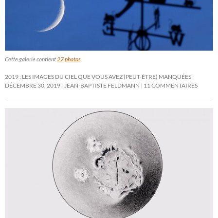
Cette galerie contient
27 photos
.
2019 : LES IMAGES DU CIEL QUE VOUS AVEZ (PEUT-ÊTRE) MANQUÉES
DÉCEMBRE 30, 2019
JEAN-BAPTISTE FELDMANN
11 COMMENTAIRES