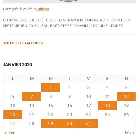
Cette galerie contient
9 photos
.
EN IMAGES : LE CIEL D’ÉTÉ SOUS LES CRAYONS D’UN ASTRODESSINATEUR
SEPTEMBRE 3, 2019
JEAN-BAPTISTE FELDMANN
2 COMMENTAIRES
TOUTES LES GALERIES
→
JANVIER 2020
L
M
M
J
V
S
D
1
2
3
4
5
6
7
8
9
10
11
12
13
14
15
16
17
18
19
20
21
22
23
24
25
26
27
28
29
30
31
« Déc
Fév »