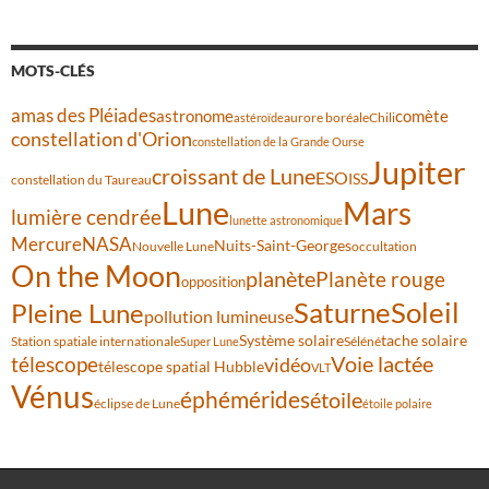
MOTS-CLÉS
amas des Pléiades
comète
astronome
aurore boréale
astéroïde
Chili
constellation d'Orion
constellation de la Grande Ourse
Jupiter
croissant de Lune
ESO
ISS
constellation du Taureau
Lune
Mars
lumière cendrée
lunette astronomique
Mercure
NASA
Nuits-Saint-Georges
Nouvelle Lune
occultation
On the Moon
planète
Planète rouge
opposition
Saturne
Soleil
Pleine Lune
pollution lumineuse
Système solaire
tache solaire
Station spatiale internationale
Séléné
Super Lune
Voie lactée
télescope
vidéo
télescope spatial Hubble
VLT
Vénus
éphémérides
étoile
éclipse de Lune
étoile polaire