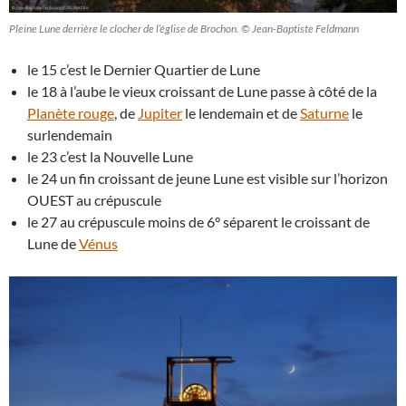
Pleine Lune derrière le clocher de l’église de Brochon. © Jean-Baptiste Feldmann
le 15 c’est le Dernier Quartier de Lune
le 18 à l’aube le vieux croissant de Lune passe à côté de la
Planète rouge
, de
Jupiter
le lendemain et de
Saturne
le
surlendemain
le 23 c’est la Nouvelle Lune
le 24 un fin croissant de jeune Lune est visible sur l’horizon
OUEST au crépuscule
le 27 au crépuscule moins de 6° séparent le croissant de
Lune de
Vénus