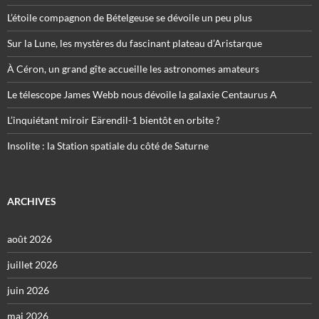
L’étoile compagnon de Bételgeuse se dévoile un peu plus
Sur la Lune, les mystères du fascinant plateau d’Aristarque
À Céron, un grand gîte accueille les astronomes amateurs
Le télescope James Webb nous dévoile la galaxie Centaurus A
L’inquiétant miroir Eärendil-1 bientôt en orbite ?
Insolite : la Station spatiale du côté de Saturne
ARCHIVES
août 2026
juillet 2026
juin 2026
mai 2026