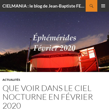
Recherche
CIELMANIA : le blog de Jean-Baptiste FELDMANN, photographe du ciel
ALLER
MENU
AU
PRINCI
CONTENU
ACTUALITÉS
QUE VOIR DANS LE CIEL
NOCTURNE EN FÉVRIER
2020