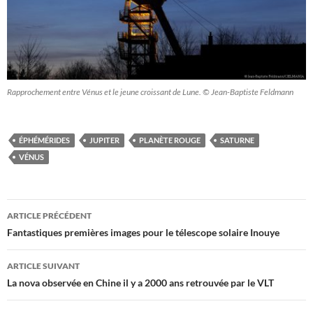
Rapprochement entre Vénus et le jeune croissant de Lune. © Jean-Baptiste Feldmann
ÉPHÉMÉRIDES
JUPITER
PLANÈTE ROUGE
SATURNE
VÉNUS
Navigation
ARTICLE PRÉCÉDENT
des
Fantastiques premières images pour le télescope solaire Inouye
articles
ARTICLE SUIVANT
La nova observée en Chine il y a 2000 ans retrouvée par le VLT