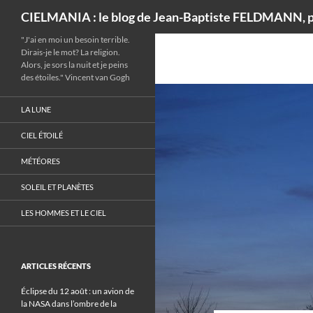
Recherche
CIELMANIA : le blog de Jean-Baptiste FELDMANN, p
"J'ai en moi un besoin terrible.
Dirais-je le mot? La religion.
Alors, je sors la nuit et je peins
des étoiles." Vincent van Gogh
LA LUNE
CIEL ÉTOILÉ
MÉTÉORES
SOLEIL ET PLANÈTES
LES HOMMES ET LE CIEL
ARTICLES RÉCENTS
Éclipse du 12 août : un avion de
la NASA dans l’ombre de la