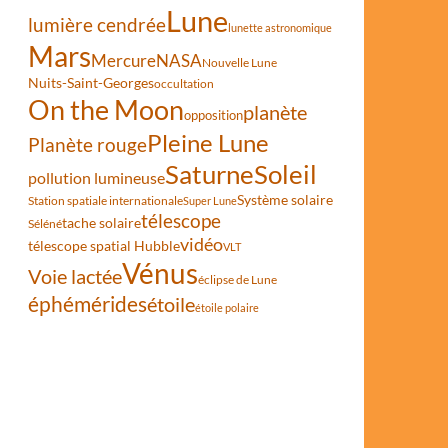
Lune
lumière cendrée
lunette astronomique
Mars
Mercure
NASA
Nouvelle Lune
Nuits-Saint-Georges
occultation
On the Moon
planète
opposition
Pleine Lune
Planète rouge
Saturne
Soleil
pollution lumineuse
Système solaire
Station spatiale internationale
Super Lune
télescope
tache solaire
Séléné
vidéo
télescope spatial Hubble
VLT
Vénus
Voie lactée
éclipse de Lune
éphémérides
étoile
étoile polaire