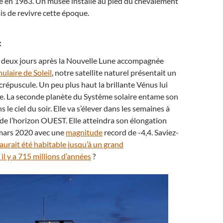
te en 1983. Un musée installé au pied du chevalement
s de revivre cette époque.
:
 deux jours après la Nouvelle Lune accompagnée
nulaire de Soleil
, notre satellite naturel présentait un
 crépuscule. Un peu plus haut la brillante Vénus lui
e. La seconde planète du Système solaire entame son
 le ciel du soir. Elle va s’élever dans les semaines à
de l’horizon OUEST. Elle atteindra son élongation
mars 2020 avec une
magnitude
record de -4,4. Saviez-
aurait été habitable jusqu’à un grand
l y a 715 millions d’années
?