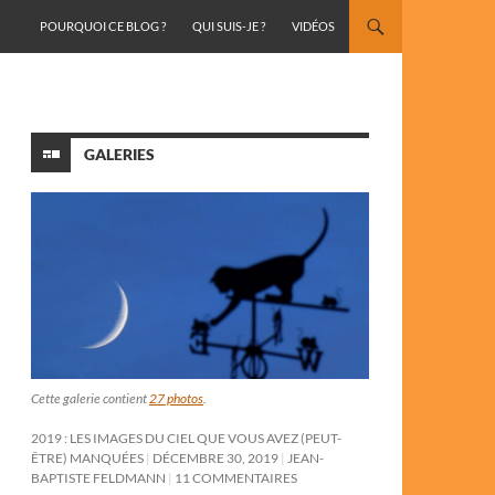
ALLER AU CONTENU
POURQUOI CE BLOG ?
QUI SUIS-JE ?
VIDÉOS
GALERIES
Cette galerie contient
27 photos
.
2019 : LES IMAGES DU CIEL QUE VOUS AVEZ (PEUT-
ÊTRE) MANQUÉES
DÉCEMBRE 30, 2019
JEAN-
BAPTISTE FELDMANN
11 COMMENTAIRES