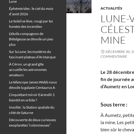
Lune
ACTUALITÉS
Éphémérides : le ciel du mois
d’août 2026
LUNE-
Le Soleil se lève, rougi par les
CÉLEST
fumées des incendies
L’étoile compagnon de
MINE
Bételgeuse se dévoile un peu
plus
Sur la Lune, les mystères du
DÉCEMBRE 30, 2
COMMENTAIRE
fascinant plateau d’Aristarque
À Céron, un grand gîte
accueille les astronomes
Le 28 décembre 
amateurs
fin de journée 
Le télescope James Webb nous
d’Aumetz en Lor
dévoile la galaxie Centaurus A
L’inquiétant miroir Eärendil-1
bientôt en orbite ?
Sous terre :
Insolite : la Station spatiale du
côté de Saturne
À Aumetz, petite
Découverte de deux curieuses
la mine. Les pet
exoplanètes “cotonneuses”
bien sûr le chev