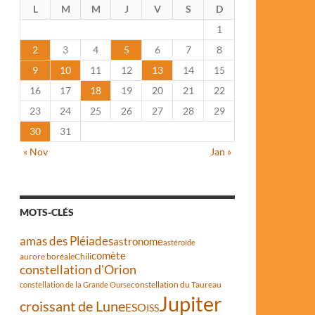
L
M
M
J
V
S
D
1
2
3
4
5
6
7
8
9
10
11
12
13
14
15
16
17
18
19
20
21
22
23
24
25
26
27
28
29
30
31
« Nov
Jan »
MOTS-CLÉS
amas des Pléiades
astronome
astéroïde
comète
aurore boréale
Chili
constellation d'Orion
constellation du Taureau
constellation de la Grande Ourse
Jupiter
croissant de Lune
ESO
ISS