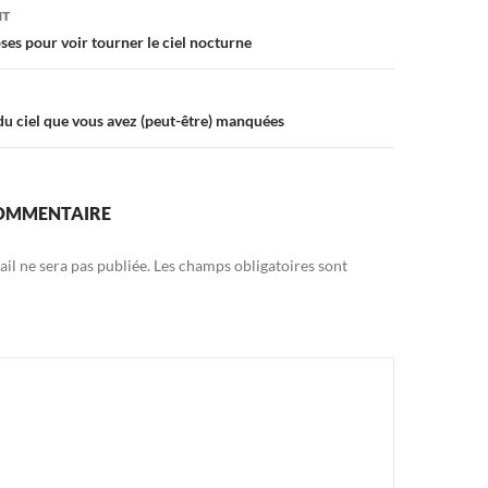
on
NT
ses pour voir tourner le ciel nocturne
du ciel que vous avez (peut-être) manquées
COMMENTAIRE
il ne sera pas publiée.
Les champs obligatoires sont