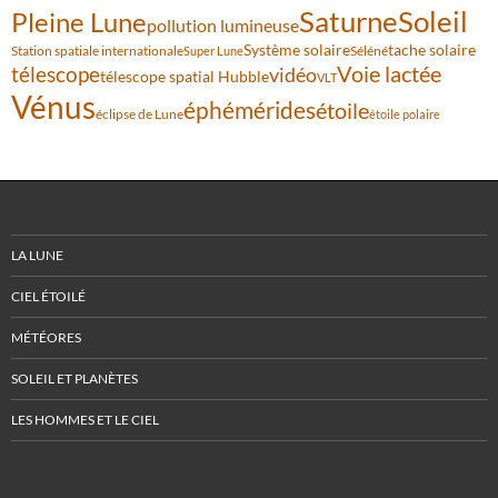
Saturne
Soleil
Pleine Lune
pollution lumineuse
Système solaire
tache solaire
Station spatiale internationale
Séléné
Super Lune
Voie lactée
télescope
vidéo
télescope spatial Hubble
VLT
Vénus
éphémérides
étoile
éclipse de Lune
étoile polaire
LA LUNE
CIEL ÉTOILÉ
MÉTÉORES
SOLEIL ET PLANÈTES
LES HOMMES ET LE CIEL