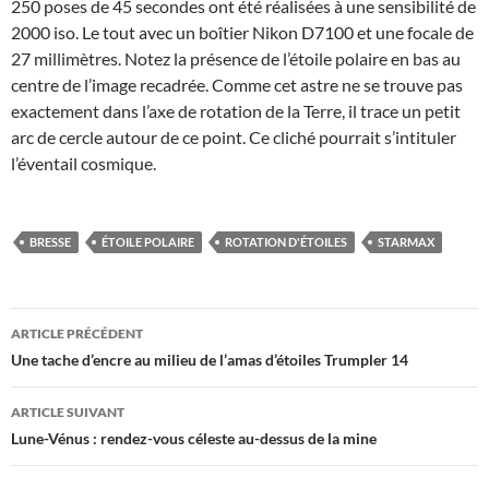
250 poses de 45 secondes ont été réalisées à une sensibilité de
2000 iso. Le tout avec un boîtier Nikon D7100 et une focale de
27 millimètres. Notez la présence de l’étoile polaire en bas au
centre de l’image recadrée. Comme cet astre ne se trouve pas
exactement dans l’axe de rotation de la Terre, il trace un petit
arc de cercle autour de ce point. Ce cliché pourrait s’intituler
l’éventail cosmique.
BRESSE
ÉTOILE POLAIRE
ROTATION D'ÉTOILES
STARMAX
Navigation
ARTICLE PRÉCÉDENT
des
Une tache d’encre au milieu de l’amas d’étoiles Trumpler 14
articles
ARTICLE SUIVANT
Lune-Vénus : rendez-vous céleste au-dessus de la mine