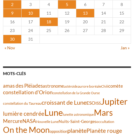
2
3
4
5
6
7
8
9
10
11
12
13
14
15
16
17
18
19
20
21
22
23
24
25
26
27
28
29
30
31
« Nov
Jan »
MOTS-CLÉS
amas des Pléiades
comète
astronome
aurore boréale
astéroïde
Chili
constellation d'Orion
constellation de la Grande Ourse
Jupiter
croissant de Lune
ESO
ISS
constellation du Taureau
Lune
Mars
lumière cendrée
lunette astronomique
Mercure
NASA
Nuits-Saint-Georges
Nouvelle Lune
occultation
On the Moon
planète
Planète rouge
opposition