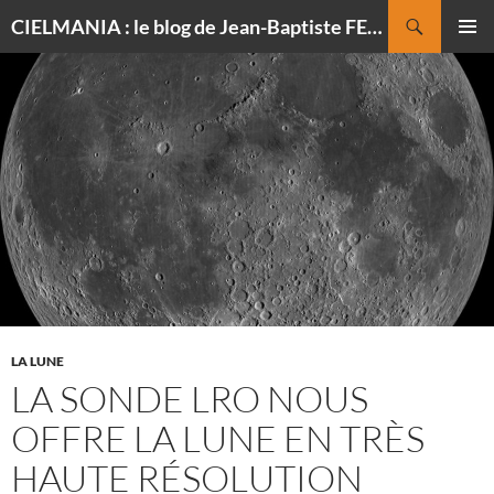
Recherche
CIELMANIA : le blog de Jean-Baptiste FELDMANN, photographe du ciel
ALLER
MENU
AU
PRINCI
CONTENU
LA LUNE
LA SONDE LRO NOUS
OFFRE LA LUNE EN TRÈS
HAUTE RÉSOLUTION