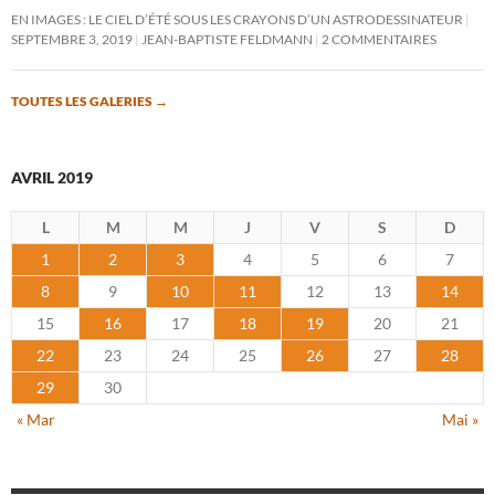
EN IMAGES : LE CIEL D’ÉTÉ SOUS LES CRAYONS D’UN ASTRODESSINATEUR
SEPTEMBRE 3, 2019
JEAN-BAPTISTE FELDMANN
2 COMMENTAIRES
TOUTES LES GALERIES
→
AVRIL 2019
L
M
M
J
V
S
D
1
2
3
4
5
6
7
8
9
10
11
12
13
14
15
16
17
18
19
20
21
22
23
24
25
26
27
28
29
30
« Mar
Mai »