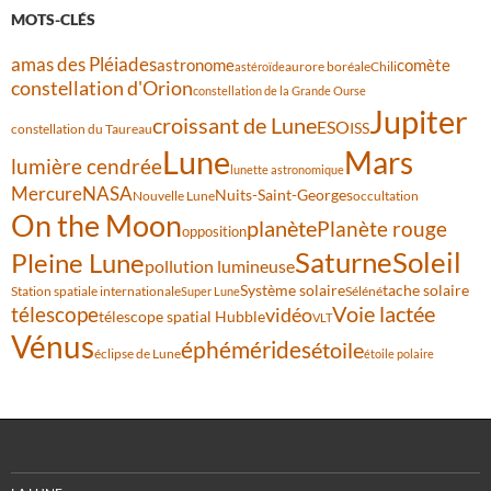
MOTS-CLÉS
amas des Pléiades
comète
astronome
aurore boréale
astéroïde
Chili
constellation d'Orion
constellation de la Grande Ourse
Jupiter
croissant de Lune
ESO
ISS
constellation du Taureau
Lune
Mars
lumière cendrée
lunette astronomique
Mercure
NASA
Nuits-Saint-Georges
Nouvelle Lune
occultation
On the Moon
planète
Planète rouge
opposition
Saturne
Soleil
Pleine Lune
pollution lumineuse
Système solaire
tache solaire
Station spatiale internationale
Séléné
Super Lune
Voie lactée
télescope
vidéo
télescope spatial Hubble
VLT
Vénus
éphémérides
étoile
éclipse de Lune
étoile polaire