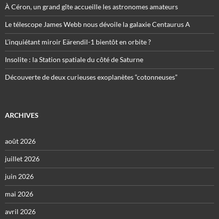
À Céron, un grand gîte accueille les astronomes amateurs
Le télescope James Webb nous dévoile la galaxie Centaurus A
L’inquiétant miroir Eärendil-1 bientôt en orbite ?
Insolite : la Station spatiale du côté de Saturne
Découverte de deux curieuses exoplanètes “cotonneuses”
ARCHIVES
août 2026
juillet 2026
juin 2026
mai 2026
avril 2026