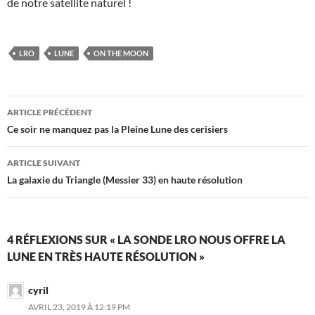
de notre satellite naturel !
LRO
LUNE
ON THE MOON
Navigation
ARTICLE PRÉCÉDENT
des
Ce soir ne manquez pas la Pleine Lune des cerisiers
articles
ARTICLE SUIVANT
La galaxie du Triangle (Messier 33) en haute résolution
4 RÉFLEXIONS SUR « LA SONDE LRO NOUS OFFRE LA
LUNE EN TRÈS HAUTE RÉSOLUTION »
cyril
AVRIL 23, 2019 À 12:19 PM